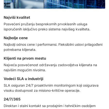
Najviši kvalitet
Posvećeni pružanju besprekornih prvoklasnih usluga
isporučenih isključivo preko sistema najvišeg kvaliteta.
Najbolje cene
Najbolji odnos cene i performansi. Fleksibilni uslovi prilagođeni
potrebama klijenata.
Klijenti na prvom mestu
Najveća posvećenost održavanju zadovoljstva klijenata na
najvišim mogućim nivoima.
Vodeći SLA u industriji
SLA osiguran 24/7 proaktivnim monitoringom koji osigurava
visoku dostupnost za misiono-kritične operacije.
24/7/365
Direktan i stalni kontakt sa prodajnim i tehničkim osobljem