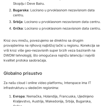
Skoplju i Deve Bairu.
Bugarska
: Locirano u prvoklasnom nezavisnom data
centru.
Srbija
: Locirano u prvoklasnom nezavisnom data centru.
Grčka
: Locirano u prvoklasnom nezavisnom data centru.
Kroz ovu mrežu, povezujemo se direktno sa drugim
provajderima na njihovoj najbližoj tački u regionu. Konekcija se
vrši kroz više geo-nezavisnih super brzih veza baziranih na
DWDM tehnologiji, što omogućava najnižu latenciju i najviši
kvalitet protoka saobraćaja.
Globalno prisustvo
Za našu cloud i online video platformu, Interspace ima IT
infrastrukturu u sledećim regionima:
Evropa
: Nemačka, Holandija, Francuska, Ujedinjeno
Kraljevstvo, Austrija, Makedonija, Srbija, Bugarska,