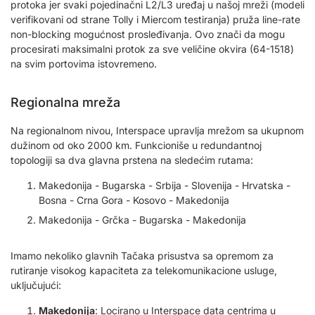
protoka jer svaki pojedinačni L2/L3 uređaj u našoj mreži (modeli
verifikovani od strane Tolly i Miercom testiranja) pruža line-rate
non-blocking mogućnost prosleđivanja. Ovo znači da mogu
procesirati maksimalni protok za sve veličine okvira (64-1518)
na svim portovima istovremeno.
Regionalna mreža
Na regionalnom nivou, Interspace upravlja mrežom sa ukupnom
dužinom od oko 2000 km. Funkcioniše u redundantnoj
topologiji sa dva glavna prstena na sledećim rutama:
Makedonija - Bugarska - Srbija - Slovenija - Hrvatska -
Bosna - Crna Gora - Kosovo - Makedonija
Makedonija - Grčka - Bugarska - Makedonija
Imamo nekoliko glavnih Tačaka prisustva sa opremom za
rutiranje visokog kapaciteta za telekomunikacione usluge,
uključujući:
Makedonija
: Locirano u Interspace data centrima u