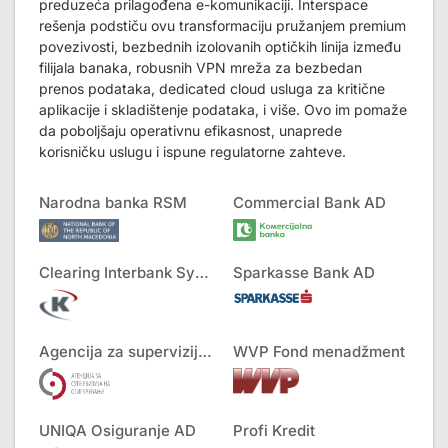
preduzeća prilagođena e-komunikaciji. Interspace
rešenja podstiču ovu transformaciju pružanjem premium
povezivosti, bezbednih izolovanih optičkih linija između
filijala banaka, robusnih VPN mreža za bezbedan
prenos podataka, dedicated cloud usluga za kritične
aplikacije i skladištenje podataka, i više. Ovo im pomaže
da poboljšaju operativnu efikasnost, unaprede
korisničku uslugu i ispune regulatorne zahteve.
Narodna banka RSM
Commercial Bank AD
Clearing Interbank Systems AD
Sparkasse Bank AD
Agencija za superviziju osiguranja
WVP Fond menadžment
UNIQA Osiguranje AD
Profi Kredit