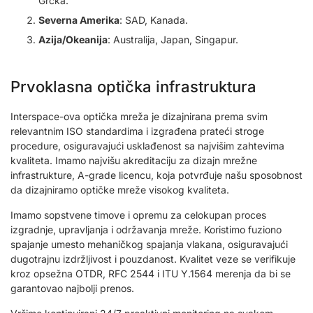
Grčka.
Severna Amerika
: SAD, Kanada.
Azija/Okeanija
: Australija, Japan, Singapur.
Prvoklasna optička infrastruktura
Interspace-ova optička mreža je dizajnirana prema svim
relevantnim ISO standardima i izgrađena prateći stroge
procedure, osiguravajući usklađenost sa najvišim zahtevima
kvaliteta. Imamo najvišu akreditaciju za dizajn mrežne
infrastrukture, A-grade licencu, koja potvrđuje našu sposobnost
da dizajniramo optičke mreže visokog kvaliteta.
Imamo sopstvene timove i opremu za celokupan proces
izgradnje, upravljanja i održavanja mreže. Koristimo fuziono
spajanje umesto mehaničkog spajanja vlakana, osiguravajući
dugotrajnu izdržljivost i pouzdanost. Kvalitet veze se verifikuje
kroz opsežna OTDR, RFC 2544 i ITU Y.1564 merenja da bi se
garantovao najbolji prenos.