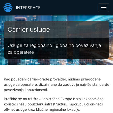
Toggl
navig
Carrier usluge
Usluge za regionalno i globalno povezivanje
za operatere
Kao pouzdani carrier-grade provajder, nudimo prilagođene
usluge za operatere, dizajnirane da zadovolje najviše standarde
povezivanja i pouzdanosti.
Proširite se na tržište Jugoistočne Evrope brzo i ekonomično
koristeći našu pouzdanu infrastrukturu, isporučujući on-net i
off-net usluge kroz ključne regionalne lokacije.