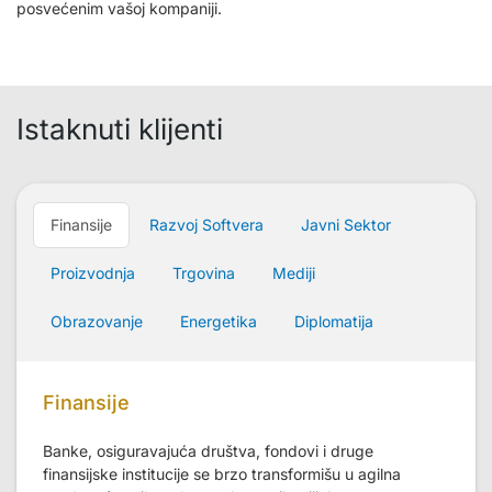
posvećenim vašoj kompaniji.
Istaknuti klijenti
Finansije
Razvoj Softvera
Javni Sektor
Proizvodnja
Trgovina
Mediji
Obrazovanje
Energetika
Diplomatija
Finansije
Banke, osiguravajuća društva, fondovi i druge
finansijske institucije se brzo transformišu u agilna