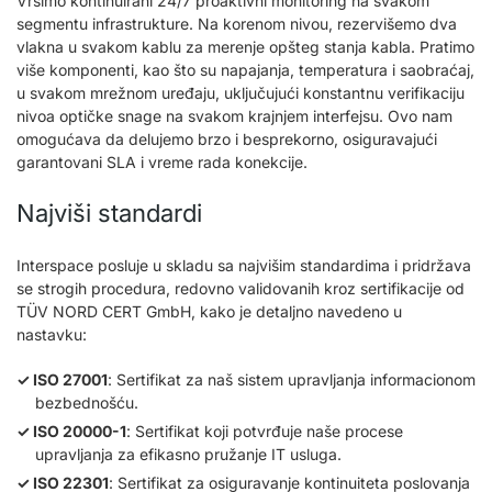
Vršimo kontinuirani 24/7 proaktivni monitoring na svakom
segmentu infrastrukture. Na korenom nivou, rezervišemo dva
vlakna u svakom kablu za merenje opšteg stanja kabla. Pratimo
više komponenti, kao što su napajanja, temperatura i saobraćaj,
u svakom mrežnom uređaju, uključujući konstantnu verifikaciju
nivoa optičke snage na svakom krajnjem interfejsu. Ovo nam
omogućava da delujemo brzo i besprekorno, osiguravajući
garantovani SLA i vreme rada konekcije.
Najviši standardi
Interspace posluje u skladu sa najvišim standardima i pridržava
se strogih procedura, redovno validovanih kroz sertifikacije od
TÜV NORD CERT GmbH, kako je detaljno navedeno u
nastavku:
ISO 27001
: Sertifikat za naš sistem upravljanja informacionom
bezbednošću.
ISO 20000-1
: Sertifikat koji potvrđuje naše procese
upravljanja za efikasno pružanje IT usluga.
ISO 22301
: Sertifikat za osiguravanje kontinuiteta poslovanja