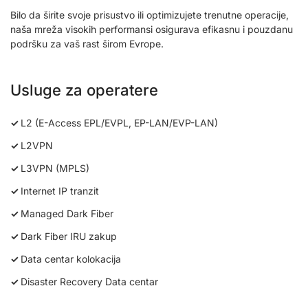
Bilo da širite svoje prisustvo ili optimizujete trenutne operacije,
naša mreža visokih performansi osigurava efikasnu i pouzdanu
podršku za vaš rast širom Evrope.
Usluge za operatere
L2 (E-Access EPL/EVPL, EP-LAN/EVP-LAN)
L2VPN
L3VPN (MPLS)
Internet IP tranzit
Managed Dark Fiber
Dark Fiber IRU zakup
Data centar kolokacija
Disaster Recovery Data centar