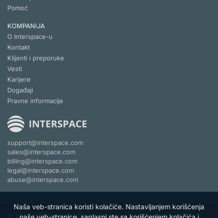
Pomoć
KOMPANIJA
O Interspace-u
Kontakt
Klijenti i preporuke
Vesti
Karijere
Događaji
Pravne informacije
support@interspace.com
sales@interspace.com
billing@interspace.com
legal@interspace.com
abuse@interspace.com
Naša veb-stranica koristi kolačiće. Nastavljanjem korišćenja
© 2026 INTERSPACE DOOEL. Sva prava zadržana.
Uslovi
naše veb-stranice, saglasni ste sa korišćenjem kolačića i