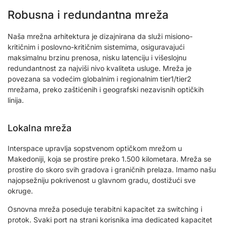
Robusna i redundantna mreža
Naša mrežna arhitektura je dizajnirana da služi misiono-
kritičnim i poslovno-kritičnim sistemima, osiguravajući
maksimalnu brzinu prenosa, nisku latenciju i višeslojnu
redundantnost za najviši nivo kvaliteta usluge. Mreža je
povezana sa vodećim globalnim i regionalnim tier1/tier2
mrežama, preko zaštićenih i geografski nezavisnih optičkih
linija.
Lokalna mreža
Interspace upravlja sopstvenom optičkom mrežom u
Makedoniji, koja se prostire preko 1.500 kilometara. Mreža se
prostire do skoro svih gradova i graničnih prelaza. Imamo našu
najopsežniju pokrivenost u glavnom gradu, dostižući sve
okruge.
Osnovna mreža poseduje terabitni kapacitet za switching i
protok. Svaki port na strani korisnika ima dedicated kapacitet