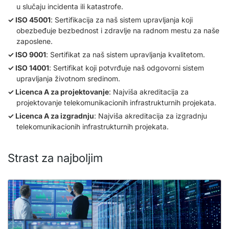
u slučaju incidenta ili katastrofe.
ISO 45001
: Sertifikacija za naš sistem upravljanja koji
obezbeđuje bezbednost i zdravlje na radnom mestu za naše
zaposlene.
ISO 9001
: Sertifikat za naš sistem upravljanja kvalitetom.
ISO 14001
: Sertifikat koji potvrđuje naš odgovorni sistem
upravljanja životnom sredinom.
Licenca A za projektovanje
: Najviša akreditacija za
projektovanje telekomunikacionih infrastrukturnih projekata.
Licenca A za izgradnju
: Najviša akreditacija za izgradnju
telekomunikacionih infrastrukturnih projekata.
Strast za najboljim