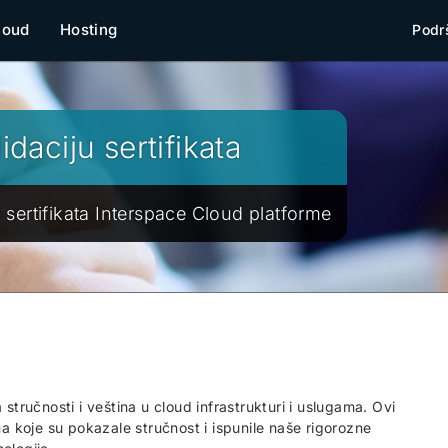
loud
Hosting
Podr
idaciju sertifikata
i sertifikata Interspace Cloud platforme
 stručnosti i veština u cloud infrastrukturi i uslugama. Ovi
ma koje su pokazale stručnost i ispunile naše rigorozne