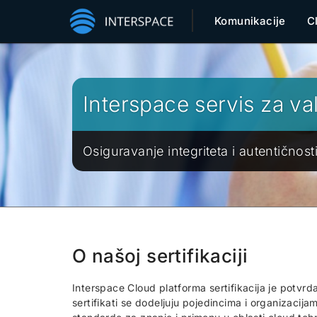
Komunikacije
C
Interspace servis za val
Osiguravanje integriteta i autentičnost
O našoj sertifikaciji
Interspace Cloud platforma sertifikacija je potvrda
sertifikati se dodeljuju pojedincima i organizacija