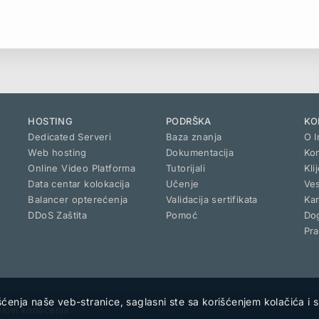
HOSTING
PODRŠKA
KO
Dedicated Serveri
Baza znanja
O I
Web hosting
Dokumentacija
Kon
Online Video Platforma
Tutorijali
Kli
Data centar kolokacija
Učenje
Ves
Balancer opterećenja
Validacija sertifikata
Kar
DDoS Zaštita
Pomoć
Dog
Pra
šćenja naše veb-stranice, saglasni ste sa korišćenjem kolačića i 
lovi korišćenja.