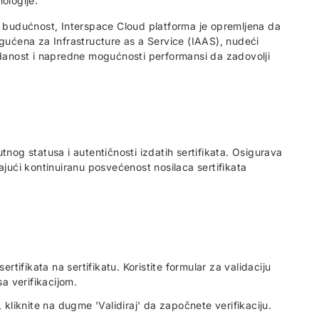
ologije.
a budućnost, Interspace Cloud platforma je opremljena da
ogućena za Infrastructure as a Service (IAAS), nudeći
zdanost i napredne mogućnosti performansi da zadovolji
nutnog statusa i autentičnosti izdatih sertifikata. Osigurava
ajući kontinuiranu posvećenost nosilaca sertifikata
ertifikata na sertifikatu. Koristite formular za validaciju
sa verifikacijom.
kliknite na dugme 'Validiraj' da započnete verifikaciju.