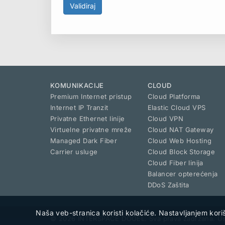
KOMUNIKACIJE
CLOUD
Premium Internet pristup
Cloud Platforma
Internet IP Tranzit
Elastic Cloud VPS
Privatne Ethernet linije
Cloud VPN
Virtuelne privatne mreže
Cloud NAT Gateway
Managed Dark Fiber
Cloud Web Hosting
Carrier usluge
Cloud Block Storage
Cloud Fiber linija
Balancer opterećenja
DDoS Zaštita
Naša veb-stranica koristi kolačiće. Nastavljanjem kori
© 2026 INTERSPACE DOOEL. Sva prava zadržana.
Us