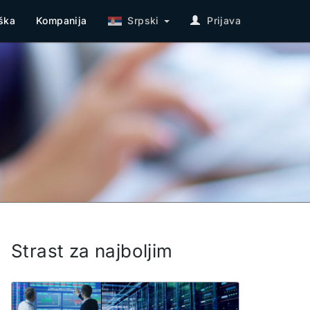
ška
Kompanija
Srpski
Prijava
Strast za najboljim