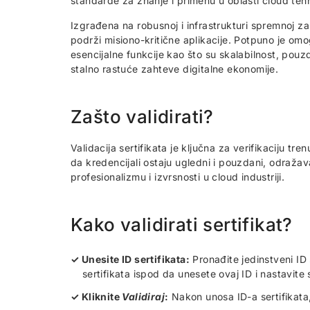
standarde za znanje i primenu u oblasti cloud tehn
Izgrađena na robusnoj i infrastrukturi spremnoj z
podrži misiono-kritične aplikacije. Potpuno je om
esencijalne funkcije kao što su skalabilnost, pou
stalno rastuće zahteve digitalne ekonomije.
Zašto validirati?
Validacija sertifikata je ključna za verifikaciju tre
da kredencijali ostaju ugledni i pouzdani, odražav
profesionalizmu i izvrsnosti u cloud industriji.
Kako validirati sertifikat?
Unesite ID sertifikata:
Pronađite jedinstveni ID s
sertifikata ispod da unesete ovaj ID i nastavite 
Kliknite
Validiraj
:
Nakon unosa ID-a sertifikata, 