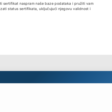
ti sertifikat naspram naše baze podataka i pružiti vam
azati status sertifikata, uključujući njegovu validnost i