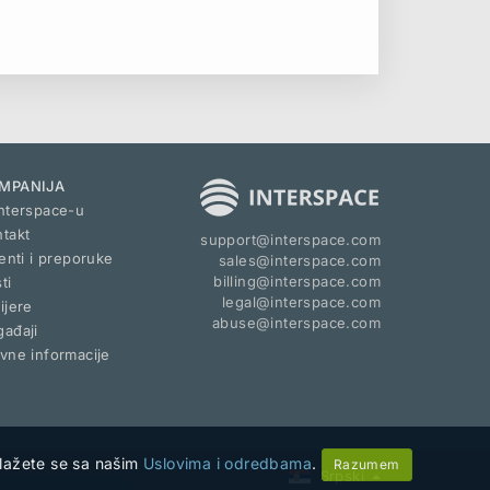
MPANIJA
nterspace-u
takt
support@interspace.com
jenti i preporuke
sales@interspace.com
billing@interspace.com
ti
legal@interspace.com
ijere
abuse@interspace.com
ađaji
vne informacije
slažete se sa našim
Uslovima i odredbama
.
Razumem
Srpski