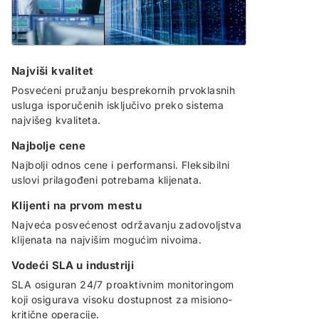
Najviši kvalitet
Posvećeni pružanju besprekornih prvoklasnih
usluga isporučenih isključivo preko sistema
najvišeg kvaliteta.
Najbolje cene
Najbolji odnos cene i performansi. Fleksibilni
uslovi prilagođeni potrebama klijenata.
Klijenti na prvom mestu
Najveća posvećenost održavanju zadovoljstva
klijenata na najvišim mogućim nivoima.
Vodeći SLA u industriji
SLA osiguran 24/7 proaktivnim monitoringom
koji osigurava visoku dostupnost za misiono-
kritične operacije.