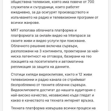
обществена телевизия, която има повече от 700
служители и сътрудници, които работят
ежедневно, за да осигурят производството и
излъчването на радио и телевизионни програми от
всички жанрове.
MRT използва облачната платформа и
платформата за онлайн видео на Interspace за
своите живи и видео услуги при поискване.
Облачното решение включва сървъри,
разположени на 3 континента, проектирани за най-
ниска латентност на отговора, базирани на гео
локацията на посетителите и автоматична
репликация за защита на данните.
Стотици хиляди видеоклипове, както и 12 живи
телевизионни и радио канала се стриймват
безпроблемно от техните облачни сървъри.
Видеоклиповете достигат до нашата аудитория с
най-високо качество, независимо къде гледат и
какво е качеството на тяхната интернет връзка.
Тяхната платформа извършва всички процеси на