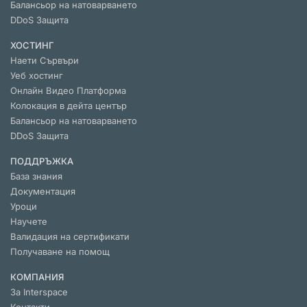
Балансьор на натоварването
DDoS Защита
ХОСТИНГ
Наети Сървъри
Уеб хостинг
Онлайн Видео Платформа
Колокация в дейта център
Балансьор на натоварването
DDoS Защита
ПОДДРЪЖКА
База знания
Документация
Уроци
Научете
Валидация на сертификати
Получаване на помощ
КОМПАНИЯ
За Interspace