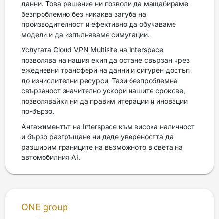
данни. Това решение ни позволи да мащабираме
безпроблемно без никаква загуба на
производителност и ефективно да обучаваме
модели и да изпълняваме симулации.
Услугата Cloud VPN Multisite на Interspace
позволява на нашия екип да остане свързан чрез
ежедневни трансфери на данни и сигурен достъп
до изчислителни ресурси. Тази безпроблемна
свързаност значително ускори нашите срокове,
позволявайки ни да правим итерации и иновации
по-бързо.
Ангажиментът на Interspace към висока наличност
и бързо разгръщане ни даде увереността да
разширим границите на възможното в света на
автомобилния AI.
ONE group