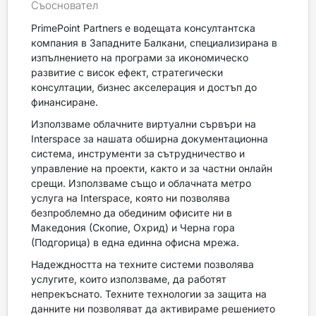
Съосновател
PrimePoint Partners е водещата консултантска
компания в Западните Балкани, специализирана в
изпълнението на програми за икономическо
развитие с висок ефект, стратегически
консултации, бизнес акселерация и достъп до
финансиране.
Използваме облачните виртуални сървъри на
Interspace за нашата обширна документационна
система, инструменти за сътрудничество и
управление на проекти, както и за частни онлайн
срещи. Използваме също и облачната метро
услуга на Interspace, която ни позволява
безпроблемно да обединим офисите ни в
Македония (Скопие, Охрид) и Черна гора
(Подгорица) в една единна офисна мрежа.
Надеждността на техните системи позволява
услугите, които използваме, да работят
непрекъснато. Техните технологии за защита на
данните ни позволяват да активираме решението