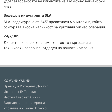
удовлетвореността на клиентите на възможно най-високи
нива.
Водещо в индустрията SLA
SLA, подсигурено от 24/7 проактивен мониторинг, който
осигурява висока наличност за критични бизнес операции.
24/7/365
Директен и по всяко време контакт с търговски и
технически персонал, отдаден на вашата компания.
КОМУНИКАЦИИ
Премиум Интернет Достъп
Интернет IP Транзит
Частни Етернет Линии
Виртуални частни мрежи
Управляемо Тъмно Влакно