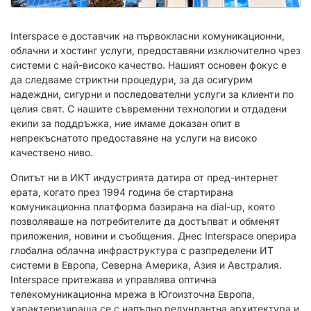
Interspace е доставчик на първокласни комуникационни,
облачни и хостинг услуги, предоставяни изключително чрез
системи с най-високо качество. Нашият основен фокус е
да следваме стриктни процедури, за да осигурим
надеждни, сигурни и последователни услуги за клиенти по
целия свят. С нашите съвременни технологии и отдадени
екипи за поддръжка, ние имаме доказан опит в
непрекъснатото предоставяне на услуги на високо
качествено ниво.
Опитът ни в ИКТ индустрията датира от пред-интернет
ерата, когато през 1994 година бе стартирана
комуникационна платформа базирана на dial-up, която
позволяваше на потребителите да достъпват и обменят
приложения, новини и съобщения. Днес Interspace оперира
глобална облачна инфраструктура с разпределени ИТ
системи в Европа, Северна Америка, Азия и Австралия.
Interspace притежава и управлява оптична
телекомуникационна мрежа в Югоизточна Европа,
характеризираща се с напълно редундантна архитектура и