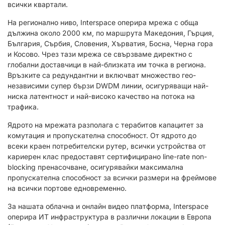
всички квартали.
На регионално ниво, Interspace оперира мрежа с обща
дължина около 2000 км, по маршрута Македония, Гърция,
България, Сърбия, Словения, Хърватия, Босна, Черна гора
и Косово. Чрез тази мрежа се свързваме директно с
глобални доставчици в най-близката им точка в региона.
Връзките са редундантни и включват множество гео-
независими супер бързи DWDM линии, осигуряващи най-
ниска латентност и най-високо качество на потока на
трафика.
Ядрото на мрежата разполага с терабитов капацитет за
комутация и пропускателна способност. От ядрото до
всеки краен потребителски рутер, всички устройства от
кариерен клас предоставят сертифицирано line-rate non-
blocking пренасочване, осигурявайки максимална
пропускателна способност за всички размери на фреймове
на всички портове едновременно.
За нашата облачна и онлайн видео платформа, Interspace
оперира ИТ инфраструктура в различни локации в Европа