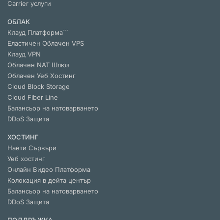
Carrier услуги
ОБЛАК
Клауд Платформа```
Еластичен Облачен VPS
Клауд VPN
Облачен NАТ Шлюз
Облачен Уеб Хостинг
Cloud Block Storage
Cloud Fiber Line
Балансьор на натоварването
DDoS Защита
ХОСТИНГ
Наети Сървъри
Уеб хостинг
Онлайн Видео Платформа
Колокация в дейта център
Балансьор на натоварването
DDoS Защита