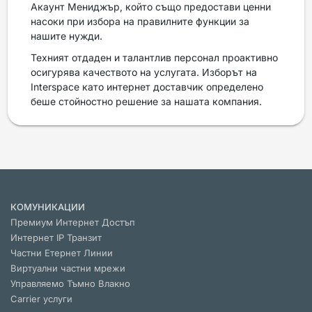
Акаунт Мениджър, който също предостави ценни
насоки при избора на правилните функции за
нашите нужди.
Техният отдаден и талантлив персонал проактивно
осигурява качеството на услугата. Изборът на
Interspace като интернет доставчик определено
беше стойностно решение за нашата компания.
КОМУНИКАЦИИ
Премиум Интернет Достъп
Интернет IP Транзит
Частни Етернет Линии
Виртуални частни мрежи
Управляемо Тъмно Влакно
Carrier услуги