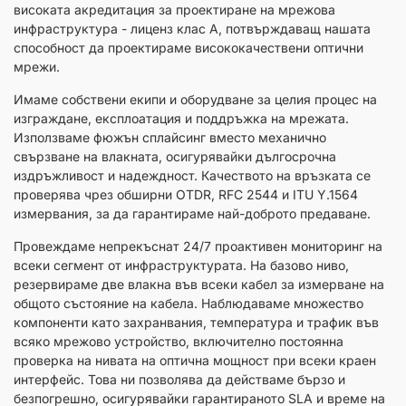
високата акредитация за проектиране на мрежова
инфраструктура - лиценз клас А, потвърждаващ нашата
способност да проектираме висококачествени оптични
мрежи.
Имаме собствени екипи и оборудване за целия процес на
изграждане, експлоатация и поддръжка на мрежата.
Използваме фюжън сплайсинг вместо механично
свързване на влакната, осигурявайки дългосрочна
издръжливост и надеждност. Качеството на връзката се
проверява чрез обширни OTDR, RFC 2544 и ITU Y.1564
измервания, за да гарантираме най-доброто предаване.
Провеждаме непрекъснат 24/7 проактивен мониторинг на
всеки сегмент от инфраструктурата. На базово ниво,
резервираме две влакна във всеки кабел за измерване на
общото състояние на кабела. Наблюдаваме множество
компоненти като захранвания, температура и трафик във
всяко мрежово устройство, включително постоянна
проверка на нивата на оптична мощност при всеки краен
интерфейс. Това ни позволява да действаме бързо и
безпогрешно, осигурявайки гарантираното SLA и време на