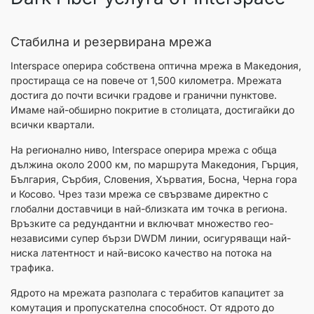
Стабилна и резервирана мрежа
Interspace оперира собствена оптична мрежа в Македония,
простираща се на повече от 1,500 километра. Мрежата
достига до почти всички градове и гранични пунктове.
Имаме най-обширно покритие в столицата, достигайки до
всички квартали.
На регионално ниво, Interspace оперира мрежа с обща
дължина около 2000 км, по маршрута Македония, Гърция,
България, Сърбия, Словения, Хърватия, Босна, Черна гора
и Косово. Чрез тази мрежа се свързваме директно с
глобални доставчици в най-близката им точка в региона.
Връзките са редундантни и включват множество гео-
независими супер бързи DWDM линии, осигуряващи най-
ниска латентност и най-високо качество на потока на
трафика.
Ядрото на мрежата разполага с терабитов капацитет за
комутация и пропускателна способност. От ядрото до