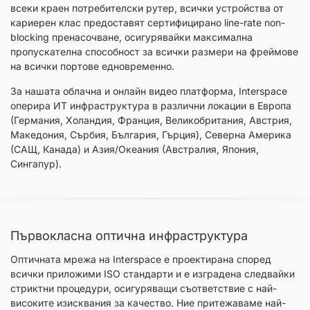
всеки краен потребителски рутер, всички устройства от
кариерен клас предоставят сертифицирано line-rate non-
blocking пренасочване, осигурявайки максимална
пропускателна способност за всички размери на фреймове
на всички портове едновременно.
За нашата облачна и онлайн видео платформа, Interspace
оперира ИТ инфраструктура в различни локации в Европа
(Германия, Холандия, Франция, Великобритания, Австрия,
Македония, Сърбия, България, Гърция), Северна Америка
(САЩ, Канада) и Азия/Океания (Австралия, Япония,
Сингапур).
Първокласна оптична инфраструктура
Оптичната мрежа на Interspace е проектирана според
всички приложими ISO стандарти и е изградена следвайки
стриктни процедури, осигуряващи съответствие с най-
високите изисквания за качество. Ние притежаваме най-