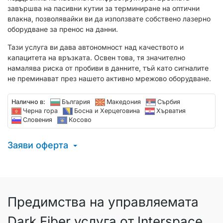
завършва на пасивни кутии за терминиране на оптични
влакна, позволявайки ви да използвате собствено лазерно
оборудване за пренос на данни.
Тази услуга ви дава автономност над качеството и
капацитета на връзката. Освен това, тя значително
намалява риска от пробиви в данните, тъй като сигналите
не преминават през нашето активно мрежово оборудване.
Налично в:
България
Македония
Сърбия
Черна гора
Босна и Херцеговина
Хърватия
Словения
Косово
Заяви оферта
Предимства на управляемата
Dark Fiber услуга от Interspace