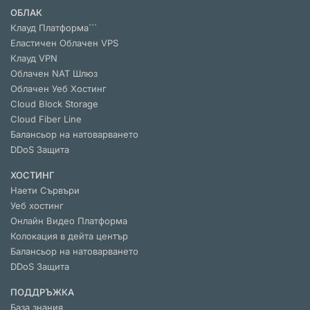
ОБЛАК
Клауд Платформа```
Еластичен Облачен VPS
Клауд VPN
Облачен NАТ Шлюз
Облачен Уеб Хостинг
Cloud Block Storage
Cloud Fiber Line
Балансьор на натоварването
DDoS Защита
ХОСТИНГ
Наети Сървъри
Уеб хостинг
Онлайн Видео Платформа
Колокация в дейта център
Балансьор на натоварването
DDoS Защита
ПОДДРЪЖКА
База знания