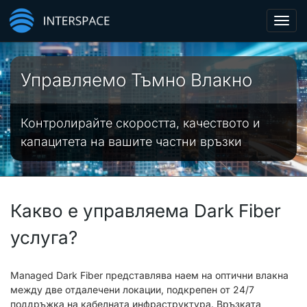
Toggl
navig
Управляемо Тъмно Влакно
Контролирайте скоростта, качеството и
капацитета на вашите частни връзки
Какво е управляема Dark Fiber
услуга?
Managed Dark Fiber представлява наем на оптични влакна
между две отдалечени локации, подкрепен от 24/7
поддръжка на кабелната инфраструктура. Връзката