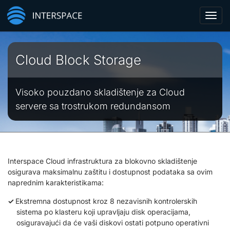
Toggl
navig
Cloud Block Storage
Visoko pouzdano skladištenje za Cloud
servere sa trostrukom redundansom
Interspace Cloud infrastruktura za blokovno skladištenje
osigurava maksimalnu zaštitu i dostupnost podataka sa ovim
naprednim karakteristikama:
Ekstremna dostupnost kroz 8 nezavisnih kontrolerskih
sistema po klasteru koji upravljaju disk operacijama,
osiguravajući da će vaši diskovi ostati potpuno operativni