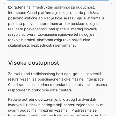
Izgrađena na infrastrukturi spremnoj za budućnost,
Interspace Cloud platforma je dizajnirana da podržava
poslovno-kritične aplikacije koje se razvijaju. Platforma je
poznata po svom naprednom arhitektonskom dizajnu,
rezultatu posvećenosti Interspace-a internoj inovaciji i
razvoju softvera. Usvajanjem najnovije tehnologije i
razvojnih praksi, platforma osigurava najviši nivo
skalabilnosti, bezbednosti i performansi.
Visoka dostupnost
Za razliku od tradicionalnog hostinga, gde su serverski
resursi vezani za pojedinačne fizičke mašine, Interspace
Cloud radi na klasterima redundantnih hardverskih resursa
raspoređenih preko više data centara.
Kada je potrebno održavanje, bilo zbog hardverskih
kvarova ili rutinskih nadogradnji, serveri zajedno sa svim
svojim podacima, mrežnim vezama i IP adresama se
besprekorno prebacuju na funkcionalnu infrastrukturu bez