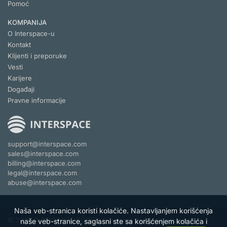
Pomoć
KOMPANIJA
O Interspace-u
Kontakt
Klijenti i preporuke
Vesti
Karijere
Događaji
Pravne informacije
support@interspace.com
sales@interspace.com
billing@interspace.com
legal@interspace.com
abuse@interspace.com
Naša veb-stranica koristi kolačiće. Nastavljanjem korišćenja
© 2026 INTERSPACE DOOEL. Sva prava zadržana.
Uslovi
naše veb-stranice, saglasni ste sa korišćenjem kolačića i