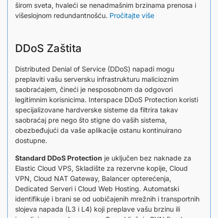
širom sveta, hvaleći se nenadmašnim brzinama prenosa i
višeslojnom redundantnošću.
Pročitajte više
DDoS Zaštita
Distributed Denial of Service (DDoS) napadi mogu
preplaviti vašu serversku infrastrukturu malicioznim
saobraćajem, čineći je nesposobnom da odgovori
legitimnim korisnicima. Interspace DDoS Protection koristi
specijalizovane hardverske sisteme da filtrira takav
saobraćaj pre nego što stigne do vaših sistema,
obezbeđujući da vaše aplikacije ostanu kontinuirano
dostupne.
Standard DDoS Protection
je uključen bez naknade za
Elastic Cloud VPS, Skladište za rezervne kopije, Cloud
VPN, Cloud NAT Gateway, Balancer opterećenja,
Dedicated Serveri i Cloud Web Hosting. Automatski
identifikuje i brani se od uobičajenih mrežnih i transportnih
slojeva napada (L3 i L4) koji preplave vašu brzinu ili