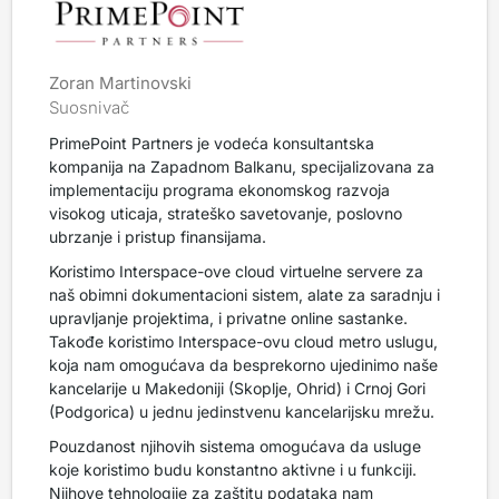
Zoran Martinovski
Suosnivač
PrimePoint Partners je vodeća konsultantska
kompanija na Zapadnom Balkanu, specijalizovana za
implementaciju programa ekonomskog razvoja
visokog uticaja, strateško savetovanje, poslovno
ubrzanje i pristup finansijama.
Koristimo Interspace-ove cloud virtuelne servere za
naš obimni dokumentacioni sistem, alate za saradnju i
upravljanje projektima, i privatne online sastanke.
Takođe koristimo Interspace-ovu cloud metro uslugu,
koja nam omogućava da besprekorno ujedinimo naše
kancelarije u Makedoniji (Skoplje, Ohrid) i Crnoj Gori
(Podgorica) u jednu jedinstvenu kancelarijsku mrežu.
Pouzdanost njihovih sistema omogućava da usluge
koje koristimo budu konstantno aktivne i u funkciji.
Njihove tehnologije za zaštitu podataka nam