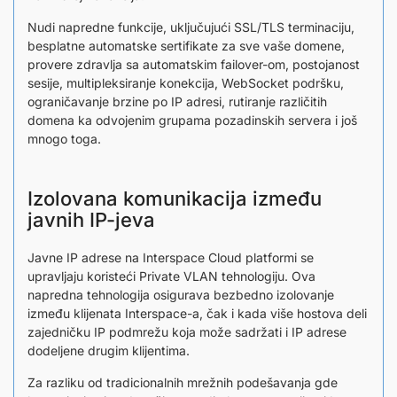
Nudi napredne funkcije, uključujući SSL/TLS terminaciju,
besplatne automatske sertifikate za sve vaše domene,
provere zdravlja sa automatskim failover-om, postojanost
sesije, multipleksiranje konekcija, WebSocket podršku,
ograničavanje brzine po IP adresi, rutiranje različitih
domena ka odvojenim grupama pozadinskih servera i još
mnogo toga.
Izolovana komunikacija između
javnih IP-jeva
Javne IP adrese na Interspace Cloud platformi se
upravljaju koristeći Private VLAN tehnologiju. Ova
napredna tehnologija osigurava bezbedno izolovanje
između klijenata Interspace-a, čak i kada više hostova deli
zajedničku IP podmrežu koja može sadržati i IP adrese
dodeljene drugim klijentima.
Za razliku od tradicionalnih mrežnih podešavanja gde