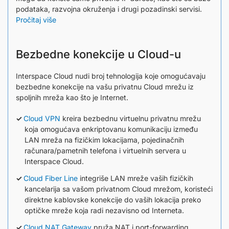
podataka, razvojna okruženja i drugi pozadinski servisi.
Pročitaj više
Bezbedne konekcije u Cloud-u
Interspace Cloud nudi broj tehnologija koje omogućavaju
bezbedne konekcije na vašu privatnu Cloud mrežu iz
spoljnih mreža kao što je Internet.
Cloud VPN
kreira bezbednu virtuelnu privatnu mrežu
koja omogućava enkriptovanu komunikaciju između
LAN mreža na fizičkim lokacijama, pojedinačnih
računara/pametnih telefona i virtuelnih servera u
Interspace Cloud.
Cloud Fiber Line
integriše LAN mreže vaših fizičkih
kancelarija sa vašom privatnom Cloud mrežom, koristeći
direktne kablovske konekcije do vaših lokacija preko
optičke mreže koja radi nezavisno od Interneta.
Cloud NAT Gateway
pruža NAT i port-forwarding