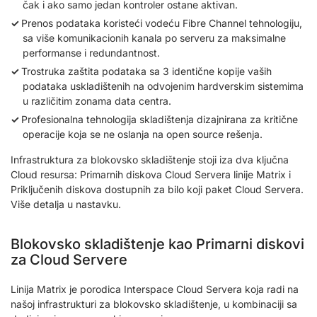
čak i ako samo jedan kontroler ostane aktivan.
Prenos podataka koristeći vodeću Fibre Channel tehnologiju,
sa više komunikacionih kanala po serveru za maksimalne
performanse i redundantnost.
Trostruka zaštita podataka sa 3 identične kopije vaših
podataka uskladištenih na odvojenim hardverskim sistemima
u različitim zonama data centra.
Profesionalna tehnologija skladištenja dizajnirana za kritične
operacije koja se ne oslanja na open source rešenja.
Infrastruktura za blokovsko skladištenje stoji iza dva ključna
Cloud resursa: Primarnih diskova Cloud Servera linije Matrix i
Priključenih diskova dostupnih za bilo koji paket Cloud Servera.
Više detalja u nastavku.
Blokovsko skladištenje kao Primarni diskovi
za Cloud Servere
Linija Matrix je porodica Interspace Cloud Servera koja radi na
našoj infrastrukturi za blokovsko skladištenje, u kombinaciji sa