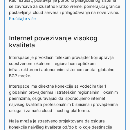
Kao rezultat, postavljanje potpuno prilagođenog sistema
se završava za izuzetno kratko vreme, pomerajući granice
postavljanja cloud servera i prilagođavanja na nove visine.
Pročitajte više
Internet povezivanje visokog
kvaliteta
Interspace je prvoklasni telekom provajder koji upravlja
sopstvenom lokalnom i regionalnom optičkom
infrastrukturom i autonomnim sistemom unutar globalne
BGP mreže.
Interspace ima direktne konekcije sa vodećim tier 1
globalnim provajderima i strateškim regionalnim i lokalnim
peerinzima, osiguravajući da isporučujemo internet
najvišeg kvaliteta profesionalnim biznisima i provajderima
usluga, i za našu cloud i hosting platformu.
Naša mreža je strastveno projektovana da osigura
konekcije najvišeg kvaliteta od/do bilo koje destinacije