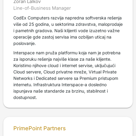
Zoran Lalkov
Line-of-Business Manager
CodEx Computers razvija napredna softverska rešenja
više od 25 godina, u sektorima zdravstva, maloprodaje
i pametnih gradova. Naši klijenti vode izuzetno važne
operacije gde zastoj servisa ima ozbiljan uticaj na
poslovanje.
Interspace nam pruža platformu koja nam je potrebna
za isporuku rešenja najviše klase za naše klijente.
Koristimo njihove cloud i internet servise, uključujući
Cloud servere, Cloud privatne mreže, Virtual Private
Networks i Dedicated servere sa Premium pristupom
internetu. Infrastruktura Interspace-a dosledno
ispunjava naše standarde za brzinu, stabilnost i
dostupnost.
PrimePoint Partners