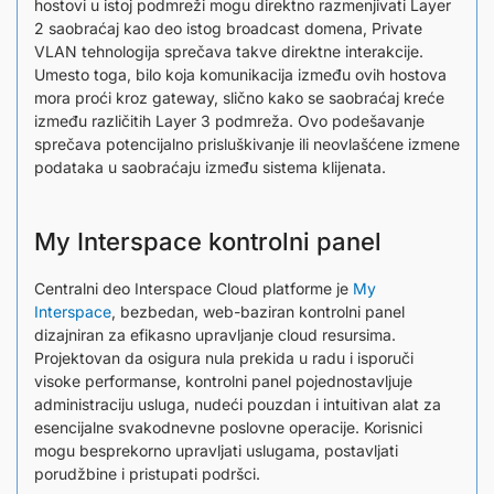
hostovi u istoj podmreži mogu direktno razmenjivati Layer
2 saobraćaj kao deo istog broadcast domena, Private
VLAN tehnologija sprečava takve direktne interakcije.
Umesto toga, bilo koja komunikacija između ovih hostova
mora proći kroz gateway, slično kako se saobraćaj kreće
između različitih Layer 3 podmreža. Ovo podešavanje
sprečava potencijalno prisluškivanje ili neovlašćene izmene
podataka u saobraćaju između sistema klijenata.
My Interspace kontrolni panel
Centralni deo Interspace Cloud platforme je
My
Interspace
, bezbedan, web-baziran kontrolni panel
dizajniran za efikasno upravljanje cloud resursima.
Projektovan da osigura nula prekida u radu i isporuči
visoke performanse, kontrolni panel pojednostavljuje
administraciju usluga, nudeći pouzdan i intuitivan alat za
esencijalne svakodnevne poslovne operacije. Korisnici
mogu besprekorno upravljati uslugama, postavljati
porudžbine i pristupati podršci.