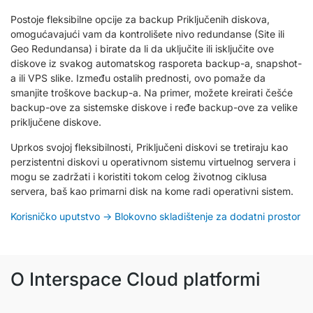
Postoje fleksibilne opcije za backup Priključenih diskova,
omogućavajući vam da kontrolišete nivo redundanse (Site ili
Geo Redundansa) i birate da li da uključite ili isključite ove
diskove iz svakog automatskog rasporeta backup-a, snapshot-
a ili VPS slike. Između ostalih prednosti, ovo pomaže da
smanjite troškove backup-a. Na primer, možete kreirati češće
backup-ove za sistemske diskove i ređe backup-ove za velike
priključene diskove.
Uprkos svojoj fleksibilnosti, Priključeni diskovi se tretiraju kao
perzistentni diskovi u operativnom sistemu virtuelnog servera i
mogu se zadržati i koristiti tokom celog životnog ciklusa
servera, baš kao primarni disk na kome radi operativni sistem.
Korisničko uputstvo → Blokovno skladištenje za dodatni prostor
O Interspace Cloud platformi