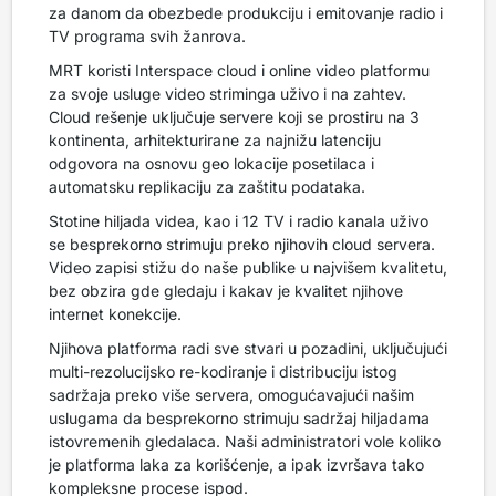
za danom da obezbede produkciju i emitovanje radio i
TV programa svih žanrova.
MRT koristi Interspace cloud i online video platformu
za svoje usluge video striminga uživo i na zahtev.
Cloud rešenje uključuje servere koji se prostiru na 3
kontinenta, arhitekturirane za najnižu latenciju
odgovora na osnovu geo lokacije posetilaca i
automatsku replikaciju za zaštitu podataka.
Stotine hiljada videa, kao i 12 TV i radio kanala uživo
se besprekorno strimuju preko njihovih cloud servera.
Video zapisi stižu do naše publike u najvišem kvalitetu,
bez obzira gde gledaju i kakav je kvalitet njihove
internet konekcije.
Njihova platforma radi sve stvari u pozadini, uključujući
multi-rezolucijsko re-kodiranje i distribuciju istog
sadržaja preko više servera, omogućavajući našim
uslugama da besprekorno strimuju sadržaj hiljadama
istovremenih gledalaca. Naši administratori vole koliko
je platforma laka za korišćenje, a ipak izvršava tako
kompleksne procese ispod.