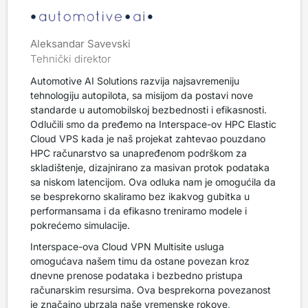
Aleksandar Savevski
Tehnički direktor
Automotive AI Solutions razvija najsavremeniju
tehnologiju autopilota, sa misijom da postavi nove
standarde u automobilskoj bezbednosti i efikasnosti.
Odlučili smo da pređemo na Interspace-ov HPC Elastic
Cloud VPS kada je naš projekat zahtevao pouzdano
HPC računarstvo sa unapređenom podrškom za
skladištenje, dizajnirano za masivan protok podataka
sa niskom latencijom. Ova odluka nam je omogućila da
se besprekorno skaliramo bez ikakvog gubitka u
performansama i da efikasno treniramo modele i
pokrećemo simulacije.
Interspace-ova Cloud VPN Multisite usluga
omogućava našem timu da ostane povezan kroz
dnevne prenose podataka i bezbedno pristupa
računarskim resursima. Ova besprekorna povezanost
je značajno ubrzala naše vremenske rokove,