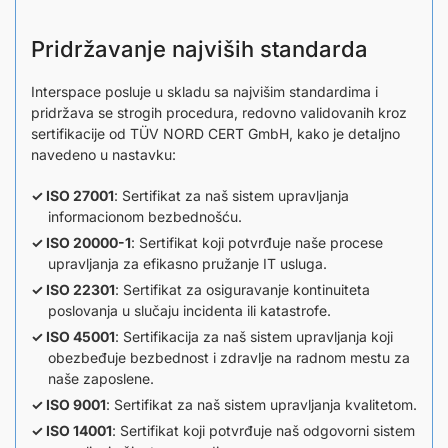
Pridržavanje najviših standarda
Interspace posluje u skladu sa najvišim standardima i
pridržava se strogih procedura, redovno validovanih kroz
sertifikacije od TÜV NORD CERT GmbH, kako je detaljno
navedeno u nastavku:
ISO 27001
: Sertifikat za naš sistem upravljanja
informacionom bezbednošću.
ISO 20000-1
: Sertifikat koji potvrđuje naše procese
upravljanja za efikasno pružanje IT usluga.
ISO 22301
: Sertifikat za osiguravanje kontinuiteta
poslovanja u slučaju incidenta ili katastrofe.
ISO 45001
: Sertifikacija za naš sistem upravljanja koji
obezbeđuje bezbednost i zdravlje na radnom mestu za
naše zaposlene.
ISO 9001
: Sertifikat za naš sistem upravljanja kvalitetom.
ISO 14001
: Sertifikat koji potvrđuje naš odgovorni sistem