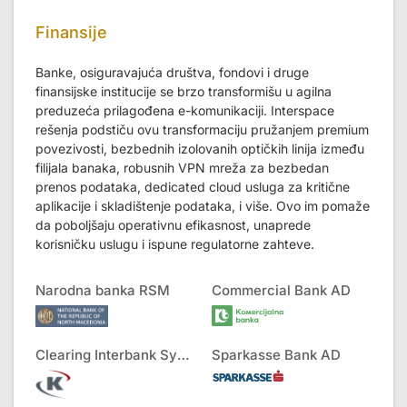
Finansije
Banke, osiguravajuća društva, fondovi i druge
finansijske institucije se brzo transformišu u agilna
preduzeća prilagođena e-komunikaciji. Interspace
rešenja podstiču ovu transformaciju pružanjem premium
povezivosti, bezbednih izolovanih optičkih linija između
filijala banaka, robusnih VPN mreža za bezbedan
prenos podataka, dedicated cloud usluga za kritične
aplikacije i skladištenje podataka, i više. Ovo im pomaže
da poboljšaju operativnu efikasnost, unaprede
korisničku uslugu i ispune regulatorne zahteve.
Narodna banka RSM
Commercial Bank AD
Clearing Interbank Systems AD
Sparkasse Bank AD