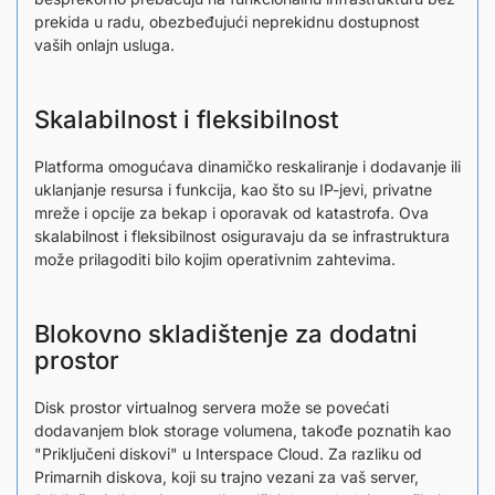
prekida u radu, obezbeđujući neprekidnu dostupnost
vaših onlajn usluga.
Skalabilnost i fleksibilnost
Platforma omogućava dinamičko reskaliranje i dodavanje ili
uklanjanje resursa i funkcija, kao što su IP-jevi, privatne
mreže i opcije za bekap i oporavak od katastrofa. Ova
skalabilnost i fleksibilnost osiguravaju da se infrastruktura
može prilagoditi bilo kojim operativnim zahtevima.
Blokovno skladištenje za dodatni
prostor
Disk prostor virtualnog servera može se povećati
dodavanjem blok storage volumena, takođe poznatih kao
"Priključeni diskovi" u Interspace Cloud. Za razliku od
Primarnih diskova, koji su trajno vezani za vaš server,