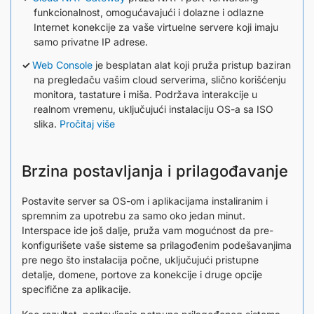
funkcionalnost, omogućavajući i dolazne i odlazne
Internet konekcije za vaše virtuelne servere koji imaju
samo privatne IP adrese.
Web Console
je besplatan alat koji pruža pristup baziran
na pregledaču vašim cloud serverima, slično korišćenju
monitora, tastature i miša. Podržava interakcije u
realnom vremenu, uključujući instalaciju OS-a sa ISO
slika.
Pročitaj više
Brzina postavljanja i prilagođavanje
Postavite server sa OS-om i aplikacijama instaliranim i
spremnim za upotrebu za samo oko jedan minut.
Interspace ide još dalje, pruža vam mogućnost da pre-
konfigurišete vaše sisteme sa prilagođenim podešavanjima
pre nego što instalacija počne, uključujući pristupne
detalje, domene, portove za konekcije i druge opcije
specifične za aplikacije.