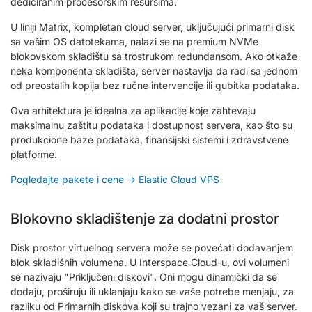
dediciranim procesorskim resursima.
U liniji Matrix, kompletan cloud server, uključujući primarni disk
sa vašim OS datotekama, nalazi se na premium NVMe
blokovskom skladištu sa trostrukom redundansom. Ako otkaže
neka komponenta skladišta, server nastavlja da radi sa jednom
od preostalih kopija bez ručne intervencije ili gubitka podataka.
Ova arhitektura je idealna za aplikacije koje zahtevaju
maksimalnu zaštitu podataka i dostupnost servera, kao što su
produkcione baze podataka, finansijski sistemi i zdravstvene
platforme.
Pogledajte pakete i cene → Elastic Cloud VPS
Blokovno skladištenje za dodatni prostor
Disk prostor virtuelnog servera može se povećati dodavanjem
blok skladišnih volumena. U Interspace Cloud-u, ovi volumeni
se nazivaju "Priključeni diskovi". Oni mogu dinamički da se
dodaju, proširuju ili uklanjaju kako se vaše potrebe menjaju, za
razliku od Primarnih diskova koji su trajno vezani za vaš server.