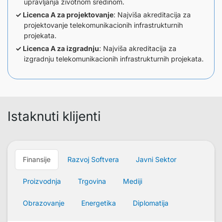
upravljanja životnom sredinom.
Licenca A za projektovanje
: Najviša akreditacija za
projektovanje telekomunikacionih infrastrukturnih
projekata.
Licenca A za izgradnju
: Najviša akreditacija za
izgradnju telekomunikacionih infrastrukturnih projekata.
Istaknuti klijenti
Finansije
Razvoj Softvera
Javni Sektor
Proizvodnja
Trgovina
Mediji
Obrazovanje
Energetika
Diplomatija