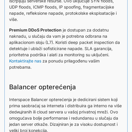
iscrpljuju serverske resurse. Ovo uključuje SYN floods,
UDP floods, ICMP floods, IP spoofing, fragmentacijske
napade, refleksione napade, protokolske eksploatacije i
više.
Premium DDoS Protection
je dostupan za dodatnu
naknadu, u slučaju da vam je potrebna odbrana na
aplikacionom sloju (L7). Koristi deep packet inspection da
detektuje i ublaži sofisticirane napade. SLA garancija,
prioritetna podrška i alati za monitoring su uključeni.
Kontaktirajte nas
za ponudu prilagođenu vašim
potrebama.
Balancer opterećenja
Interspace Balancer opterećenja je dedicirani sistem koji
prima saobraćaj sa interneta i distribuira ga interno na više
dedицiranih ili cloud servera u vašoj privatnoj mreži. Ovo
omogućava bolje performanse i redundansu u slučaju da
jedan server otkaže. Dizajniran je za visoku dostupnost i
veliki broj konekcija.