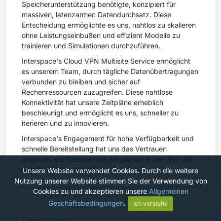
Speicherunterstützung benötigte, konzipiert für
massiven, latenzarmen Datendurchsatz. Diese
Entscheidung ermöglichte es uns, nahtlos zu skalieren
ohne Leistungseinbußen und effizient Modelle zu
trainieren und Simulationen durchzuführen.
Interspace's Cloud VPN Multisite Service ermöglicht
es unserem Team, durch tägliche Datenübertragungen
verbunden zu bleiben und sicher auf
Rechenressourcen zuzugreifen. Diese nahtlose
Konnektivität hat unsere Zeitpläne erheblich
beschleunigt und ermöglicht es uns, schneller zu
iterieren und zu innovieren.
Interspace's Engagement für hohe Verfügbarkeit und
schnelle Bereitstellung hat uns das Vertrauen
gegeben, die Grenzen des Möglichen in der Welt der
Automobil-KI zu erweitern.
Unsere Website verwendet Cookies. Durch die weitere
Nutzung unserer Website stimmen Sie der Verwendung von
Cookies zu und akzeptieren unsere
Allgemeinen
Geschäftsbedingungen
.
Ich verstehe
ONE group