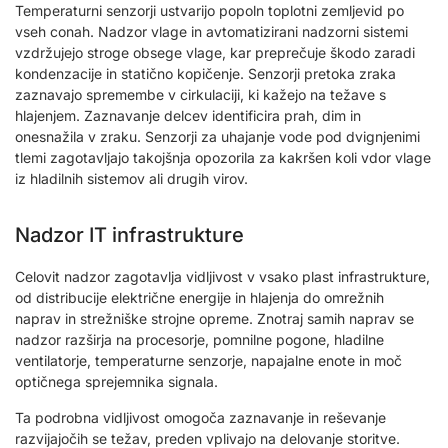
Temperaturni senzorji ustvarijo popoln toplotni zemljevid po
vseh conah. Nadzor vlage in avtomatizirani nadzorni sistemi
vzdržujejo stroge obsege vlage, kar preprečuje škodo zaradi
kondenzacije in statično kopičenje. Senzorji pretoka zraka
zaznavajo spremembe v cirkulaciji, ki kažejo na težave s
hlajenjem. Zaznavanje delcev identificira prah, dim in
onesnažila v zraku. Senzorji za uhajanje vode pod dvignjenimi
tlemi zagotavljajo takojšnja opozorila za kakršen koli vdor vlage
iz hladilnih sistemov ali drugih virov.
Nadzor IT infrastrukture
Celovit nadzor zagotavlja vidljivost v vsako plast infrastrukture,
od distribucije električne energije in hlajenja do omrežnih
naprav in strežniške strojne opreme. Znotraj samih naprav se
nadzor razširja na procesorje, pomnilne pogone, hladilne
ventilatorje, temperaturne senzorje, napajalne enote in moč
optičnega sprejemnika signala.
Ta podrobna vidljivost omogoča zaznavanje in reševanje
razvijajočih se težav, preden vplivajo na delovanje storitve.