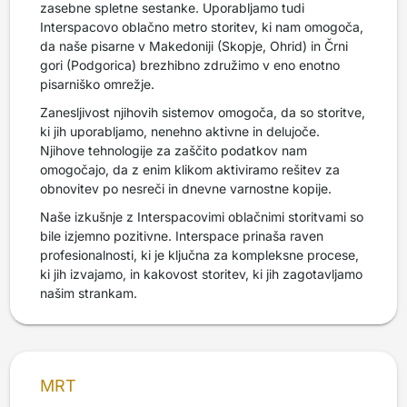
zasebne spletne sestanke. Uporabljamo tudi
Interspacovo oblačno metro storitev, ki nam omogoča,
da naše pisarne v Makedoniji (Skopje, Ohrid) in Črni
gori (Podgorica) brezhibno združimo v eno enotno
pisarniško omrežje.
Zanesljivost njihovih sistemov omogoča, da so storitve,
ki jih uporabljamo, nenehno aktivne in delujoče.
Njihove tehnologije za zaščito podatkov nam
omogočajo, da z enim klikom aktiviramo rešitev za
obnovitev po nesreči in dnevne varnostne kopije.
Naše izkušnje z Interspacovimi oblačnimi storitvami so
bile izjemno pozitivne. Interspace prinaša raven
profesionalnosti, ki je ključna za kompleksne procese,
ki jih izvajamo, in kakovost storitev, ki jih zagotavljamo
našim strankam.
MRT