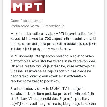
Cane Petrushevski
Vodja oddelka za TV tehnologijo
Makedonska radiotelevizija (MRT) je javni radiodifuzni
zavod, ki ima več kot 700 zaposlenih in sodelavcev, ki
dan za dnem delajo na produkciji in oddajanju radijskih
in televizijskih programov vseh žanrov.
MRT uporablja Interspacovo oblačno in spletno video
platformo za svoje storitve živega in na zahtevo videa.
Oblačna rešitev vključuje strežnike, ki se raztezajo na
3 celine, zasnovane za najnižji odzivni čas glede na
geografsko lokacijo obiskovalcev in avtomatsko
replikacijo za zaščito podatkov.
Stotine tisočev videov in 12 živih TV in radijskih
kanalov se brezhibno pretaka preko njihovih oblačnih
strežnikov. Videoposnetki dosežejo našo publiko v
najvišji kakovosti, ne glede na to, kje gledajo in kakšna