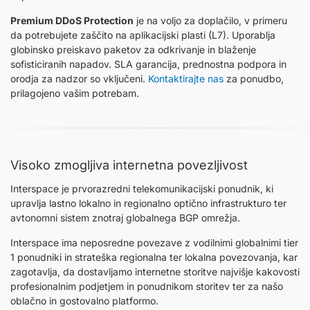
Premium DDoS Protection
je na voljo za doplačilo, v primeru
da potrebujete zaščito na aplikacijski plasti (L7). Uporablja
globinsko preiskavo paketov za odkrivanje in blaženje
sofisticiranih napadov. SLA garancija, prednostna podpora in
orodja za nadzor so vključeni.
Kontaktirajte nas
za ponudbo,
prilagojeno vašim potrebam.
Visoko zmogljiva internetna povezljivost
Interspace je prvorazredni telekomunikacijski ponudnik, ki
upravlja lastno lokalno in regionalno optično infrastrukturo ter
avtonomni sistem znotraj globalnega BGP omrežja.
Interspace ima neposredne povezave z vodilnimi globalnimi tier
1 ponudniki in strateška regionalna ter lokalna povezovanja, kar
zagotavlja, da dostavljamo internetne storitve najvišje kakovosti
profesionalnim podjetjem in ponudnikom storitev ter za našo
oblačno in gostovalno platformo.