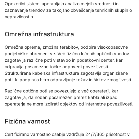
Opozorilni sistemi uporabljajo analizo mejnih vrednosti in
zaznavanje trendov za takojšno obveščanje tehničnih skupin o
nepravilnostih.
Omrežna infrastruktura
Omrežna oprema, zmožna terabitov, podpira visokopasovne
podjetniške obremenitve. Več fizično ločenih optičnih vhodov
zagotavlja različne poti v stavbo in podatkovni center, kar
odpravlja posamezne točke odpovedi povezljivosti.
Strukturirana kabelska infrastruktura zagotavlja organizirane
poti, ki podpirajo hitro odpravljanje težav in širitev zmogljivosti.
Različne optične poti se povezujejo z več operaterji, kar
zagotavlja, da noben posamezen prerez kabla ali izpad
operaterja ne more izolirati objektov od internetne povezljivosti.
Fizična varnost
Certificirano varnostno osebje vzdržuje 24/7/365 prisotnost v