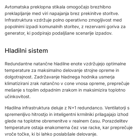
Avtomatska preklopna stikala omogočajo brezhibno
preklapljanje med viri napajanja brez prekinitve storitve.
Infrastruktura vzdržuje polno operativno zmogljivost med
popolnimi izpadi komunalnih storitev, z rezervami goriva za
generator, ki podpirajo podaljšane scenarije izpadov.
Hladilni sistem
Redundantne natančne hladilne enote vzdržujejo optimalne
temperature za maksimalno delovanje strojne opreme in
dolgotrajnost. Zadržavanje hladnega hodnika usmerja
klimatizirani zrak natančno v cone vnosa opreme, preprečuje
mešanje s toplim odpadnim zrakom in maksimizira toplotno
učinkovitost.
Hladilna infrastruktura deluje z N+1 redundanco. Ventilatorji s
spremenljivo hitrostjo in inteligentni krmilniki prilagajajo izhod
glede na toplotne obremenitve v realnem času. Porazdelitev
temperature ostaja enakomerna čez vse racke, kar preprečuje
vroče točke, ki bi lahko poslabšale delovanje.