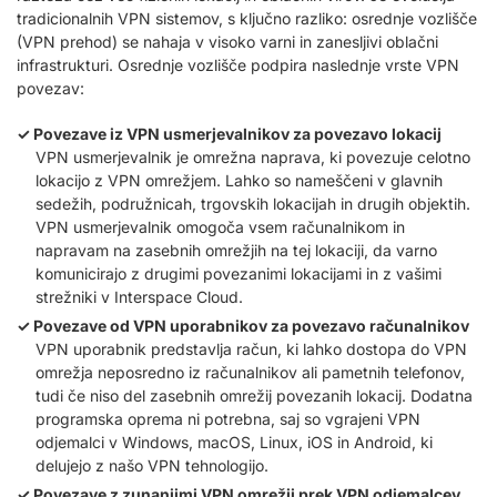
tradicionalnih VPN sistemov, s ključno razliko: osrednje vozlišče
(VPN prehod) se nahaja v visoko varni in zanesljivi oblačni
infrastrukturi. Osrednje vozlišče podpira naslednje vrste VPN
povezav:
Povezave iz VPN usmerjevalnikov za povezavo lokacij
VPN usmerjevalnik je omrežna naprava, ki povezuje celotno
lokacijo z VPN omrežjem. Lahko so nameščeni v glavnih
sedežih, podružnicah, trgovskih lokacijah in drugih objektih.
VPN usmerjevalnik omogoča vsem računalnikom in
napravam na zasebnih omrežjih na tej lokaciji, da varno
komunicirajo z drugimi povezanimi lokacijami in z vašimi
strežniki v Interspace Cloud.
Povezave od VPN uporabnikov za povezavo računalnikov
VPN uporabnik predstavlja račun, ki lahko dostopa do VPN
omrežja neposredno iz računalnikov ali pametnih telefonov,
tudi če niso del zasebnih omrežij povezanih lokacij. Dodatna
programska oprema ni potrebna, saj so vgrajeni VPN
odjemalci v Windows, macOS, Linux, iOS in Android, ki
delujejo z našo VPN tehnologijo.
Povezave z zunanjimi VPN omrežji prek VPN odjemalcev