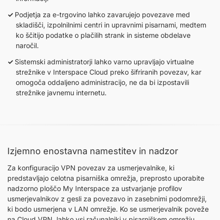
Podjetja za e-trgovino lahko zavarujejo povezave med
skladišči, izpolnilnimi centri in upravnimi pisarnami, medtem
ko ščitijo podatke o plačilih strank in sisteme obdelave
naročil.
Sistemski administratorji lahko varno upravljajo virtualne
strežnike v Interspace Cloud preko šifriranih povezav, kar
omogoča oddaljeno administracijo, ne da bi izpostavili
strežnike javnemu internetu.
Izjemno enostavna namestitev in nadzor
Za konfiguracijo VPN povezav za usmerjevalnike, ki
predstavljajo celotna pisarniška omrežja, preprosto uporabite
nadzorno ploščo My Interspace za ustvarjanje profilov
usmerjevalnikov z gesli za povezavo in zasebnimi podomrežji,
ki bodo usmerjena v LAN omrežje. Ko se usmerjevalnik poveže
na Cloud VPN, lahko vsi računalniki v pisarniškem omrežju