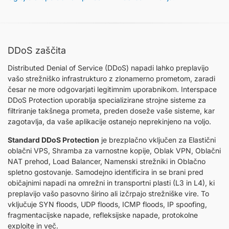
DDoS zaščita
Distributed Denial of Service (DDoS) napadi lahko preplavijo
vašo strežniško infrastrukturo z zlonamerno prometom, zaradi
česar ne more odgovarjati legitimnim uporabnikom. Interspace
DDoS Protection uporablja specializirane strojne sisteme za
filtriranje takšnega prometa, preden doseže vaše sisteme, kar
zagotavlja, da vaše aplikacije ostanejo neprekinjeno na voljo.
Standard DDoS Protection
je brezplačno vključen za Elastični
oblačni VPS, Shramba za varnostne kopije, Oblak VPN, Oblačni
NAT prehod, Load Balancer, Namenski strežniki in Oblačno
spletno gostovanje. Samodejno identificira in se brani pred
običajnimi napadi na omrežni in transportni plasti (L3 in L4), ki
preplavijo vašo pasovno širino ali izčrpajo strežniške vire. To
vključuje SYN floods, UDP floods, ICMP floods, IP spoofing,
fragmentacijske napade, refleksijske napade, protokolne
exploite in več.