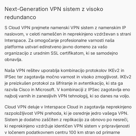
Next-Generation VPN sistem z visoko
redundanco
S Cloud VPN prejmete namenski VPN sistem z namenskim IP
naslovom, v celoti nameščen in neprekinjeno vzdrževan s strani
Interspace. Za omogočanje profesionalne varnosti naša
platforma ustvari edinstveno javno domeno za vašo
organizacijo z uradnim SSL certifikatom, ki se samodejno
obnavlja.
Naša VPN rešitev uporablja kombinacijo protokolov IKEv2 in
IPSec ter zagotavlja močno varnost in visoko zmogljivost. IKEv2
je preizkušen protokol za šifriranje in avtentikacijo, ki sta ga
razvila Cisco in Microsoft. V kombinaciji z IPSec zagotavlja eno
najbolj varnih in zanesljivih VPN tehnologij, ki so danes na voljo.
Cloud VPN deluje v Interspace Cloud in zagotavlja neprekinjeno
razpoložljivost VPN prehoda, ki je osrednje jedro vašega VPN.
Sistem je dodatno zaščiten z replikacijo za obnovo po nesreči,
ki neprekinjeno vzdržuje identičen VPN sistem v pripravljenosti
v ločenem podatkovnem centru 100 km stran od primarne