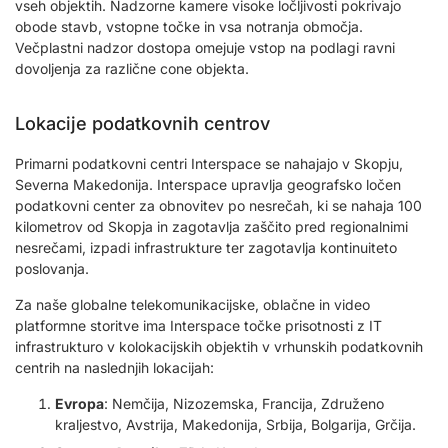
vseh objektih. Nadzorne kamere visoke ločljivosti pokrivajo
obode stavb, vstopne točke in vsa notranja območja.
Večplastni nadzor dostopa omejuje vstop na podlagi ravni
dovoljenja za različne cone objekta.
Lokacije podatkovnih centrov
Primarni podatkovni centri Interspace se nahajajo v Skopju,
Severna Makedonija. Interspace upravlja geografsko ločen
podatkovni center za obnovitev po nesrečah, ki se nahaja 100
kilometrov od Skopja in zagotavlja zaščito pred regionalnimi
nesrečami, izpadi infrastrukture ter zagotavlja kontinuiteto
poslovanja.
Za naše globalne telekomunikacijske, oblačne in video
platformne storitve ima Interspace točke prisotnosti z IT
infrastrukturo v kolokacijskih objektih v vrhunskih podatkovnih
centrih na naslednjih lokacijah:
Evropa
: Nemčija, Nizozemska, Francija, Združeno
kraljestvo, Avstrija, Makedonija, Srbija, Bolgarija, Grčija.