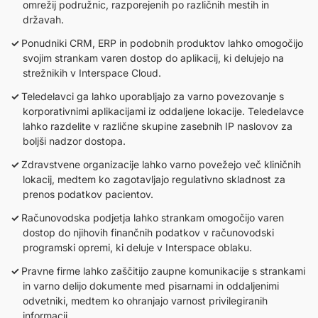
omrežij podružnic, razporejenih po različnih mestih in
državah.
Ponudniki CRM, ERP in podobnih produktov lahko omogočijo
svojim strankam varen dostop do aplikacij, ki delujejo na
strežnikih v Interspace Cloud.
Teledelavci ga lahko uporabljajo za varno povezovanje s
korporativnimi aplikacijami iz oddaljene lokacije. Teledelavce
lahko razdelite v različne skupine zasebnih IP naslovov za
boljši nadzor dostopa.
Zdravstvene organizacije lahko varno povežejo več kliničnih
lokacij, medtem ko zagotavljajo regulativno skladnost za
prenos podatkov pacientov.
Računovodska podjetja lahko strankam omogočijo varen
dostop do njihovih finančnih podatkov v računovodski
programski opremi, ki deluje v Interspace oblaku.
Pravne firme lahko zaščitijo zaupne komunikacije s strankami
in varno delijo dokumente med pisarnami in oddaljenimi
odvetniki, medtem ko ohranjajo varnost privilegiranih
informacij.