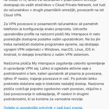
dostopajo do vaših strežnikov v Cloud Private Network, kot tudi
do računalnikov v drugih pisarniških omrežjih, povezanih na isti
Cloud VPN.
Za VPN povezave iz posameznih računalnikov ali pametnih
telefonov je konfiguracija enako preprosta. Ustvarite
uporabniške profile na nadzorni plošči My Interspace in nato
posredujte dostopne podatke vašim uporabnikom. Ne bo jim
treba nameščati dodatne programske opreme, saj obstajajo
vgrajeni VPN odjemalci v Windows, macOS, Linux, iOS in
Android, ki delujejo brezhibno z našim VPN sistemom.
Nadzorna plošča My Interspace zagotavlja celovito spremljanje
in upravljanje VPN sej. Lahko si ogledate aktivne seje s
podrobnostmi o tem, kateri uporabnik ali pisarna je povezana,
njihov IP naslov, trajanje povezave in več. Po potrebi lahko
prekinete določene seje in blokirate nadaljnji dostop. Nadzorna
plošča vzdržuje popolno zgodovino vseh povezav, vključno s
časi povezovanja in odklapljanja, IP naslovi in drugimi
podrobnostmi, ki so koristne za varnostne revizije.
Oglejte si uporabniški priročnik v naši bazi znanja.