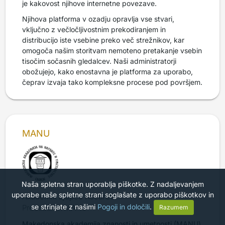
je kakovost njihove internetne povezave.
Njihova platforma v ozadju opravlja vse stvari,
vključno z večločljivostnim prekodiranjem in
distribucijo iste vsebine preko več strežnikov, kar
omogoča našim storitvam nemoteno pretakanje vsebin
tisočim sočasnih gledalcev. Naši administratorji
obožujejo, kako enostavna je platforma za uporabo,
čeprav izvaja tako kompleksne procese pod površjem.
MANU
Naša spletna stran uporablja piškotke. Z nadaljevanjem
uporabe naše spletne strani soglašate z uporabo piškotkov in
Akademik Ljupčo Kocarev
se strinjate z našimi
Pogoji in določili
.
Predsednik MANU
Razumem
Makedonska akademija znanosti in umetnosti (MANU)