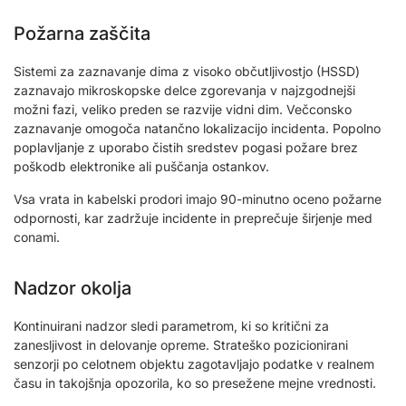
Požarna zaščita
Sistemi za zaznavanje dima z visoko občutljivostjo (HSSD)
zaznavajo mikroskopske delce zgorevanja v najzgodnejši
možni fazi, veliko preden se razvije vidni dim. Večconsko
zaznavanje omogoča natančno lokalizacijo incidenta. Popolno
poplavljanje z uporabo čistih sredstev pogasi požare brez
poškodb elektronike ali puščanja ostankov.
Vsa vrata in kabelski prodori imajo 90-minutno oceno požarne
odpornosti, kar zadržuje incidente in preprečuje širjenje med
conami.
Nadzor okolja
Kontinuirani nadzor sledi parametrom, ki so kritični za
zanesljivost in delovanje opreme. Strateško pozicionirani
senzorji po celotnem objektu zagotavljajo podatke v realnem
času in takojšnja opozorila, ko so presežene mejne vrednosti.