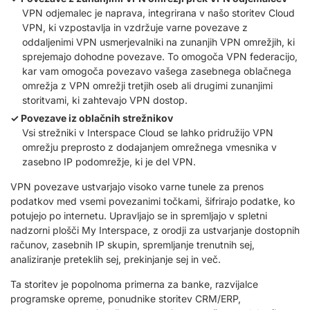
VPN odjemalec je naprava, integrirana v našo storitev Cloud
VPN, ki vzpostavlja in vzdržuje varne povezave z
oddaljenimi VPN usmerjevalniki na zunanjih VPN omrežjih, ki
sprejemajo dohodne povezave. To omogoča VPN federacijo,
kar vam omogoča povezavo vašega zasebnega oblačnega
omrežja z VPN omrežji tretjih oseb ali drugimi zunanjimi
storitvami, ki zahtevajo VPN dostop.
Povezave iz oblačnih strežnikov
Vsi strežniki v Interspace Cloud se lahko pridružijo VPN
omrežju preprosto z dodajanjem omrežnega vmesnika v
zasebno IP podomrežje, ki je del VPN.
VPN povezave ustvarjajo visoko varne tunele za prenos
podatkov med vsemi povezanimi točkami, šifrirajo podatke, ko
potujejo po internetu. Upravljajo se in spremljajo v spletni
nadzorni plošči My Interspace, z orodji za ustvarjanje dostopnih
računov, zasebnih IP skupin, spremljanje trenutnih sej,
analiziranje preteklih sej, prekinjanje sej in več.
Ta storitev je popolnoma primerna za banke, razvijalce
programske opreme, ponudnike storitev CRM/ERP,