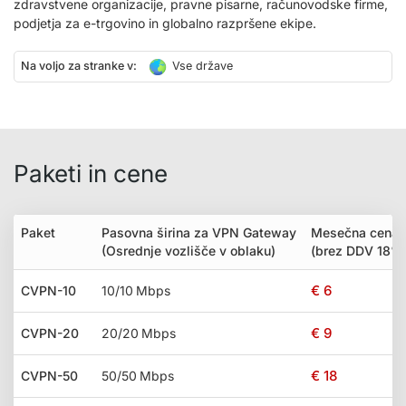
zdravstvene organizacije, pravne pisarne, računovodske firme,
podjetja za e-trgovino in globalno razpršene ekipe.
Na voljo za stranke v:
Vse države
Paketi in cene
Paket
Pasovna širina za VPN Gateway
Mesečna cena
(Osrednje vozlišče v oblaku)
(brez DDV 18%
€ 6
CVPN-10
10/10 Mbps
€ 9
CVPN-20
20/20 Mbps
€ 18
CVPN-50
50/50 Mbps