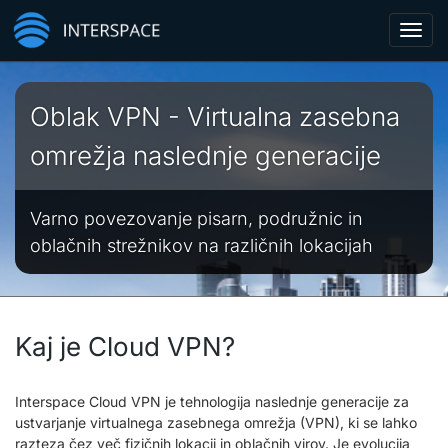
Toggl
navig
Oblak VPN - Virtualna zasebna
omrežja naslednje generacije
Varno povezovanje pisarn, podružnic in
oblačnih strežnikov na različnih lokacijah
Kaj je Cloud VPN?
Interspace Cloud VPN je tehnologija naslednje generacije za
ustvarjanje virtualnega zasebnega omrežja (VPN), ki se lahko
razteza čez več fizičnih lokacij in oblačnih virov. Je evolucija