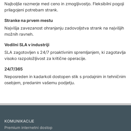
Najboljše razmerje med ceno in zmogljivostjo. Fleksibilni pogoji
prilagojeni potrebam strank.
Stranke na prvem mestu
Najvišja zavezanost ohranjanju zadovoljstva strank na najvišjih
možnih ravneh.
Vodilni SLA v industriji
SLA zagotovljen s 24/7 proaktivnim spremljanjem, ki zagotavlja
visoko razpoložljivost za kritične operacije.
24/7/365
Neposreden in kadarkoli dostopen stik s prodajnim in tehničnim
osebjem, predanim vašemu podjetju.
KOMUNIKACIJE
Premium internetni dostop