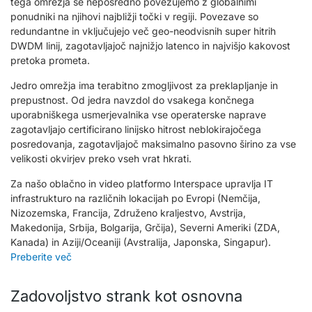
tega omrežja se neposredno povezujemo z globalnimi
ponudniki na njihovi najbližji točki v regiji. Povezave so
redundantne in vključujejo več geo-neodvisnih super hitrih
DWDM linij, zagotavljajoč najnižjo latenco in najvišjo kakovost
pretoka prometa.
Jedro omrežja ima terabitno zmogljivost za preklapljanje in
prepustnost. Od jedra navzdol do vsakega končnega
uporabniškega usmerjevalnika vse operaterske naprave
zagotavljajo certificirano linijsko hitrost neblokirajočega
posredovanja, zagotavljajoč maksimalno pasovno širino za vse
velikosti okvirjev preko vseh vrat hkrati.
Za našo oblačno in video platformo Interspace upravlja IT
infrastrukturo na različnih lokacijah po Evropi (Nemčija,
Nizozemska, Francija, Združeno kraljestvo, Avstrija,
Makedonija, Srbija, Bolgarija, Grčija), Severni Ameriki (ZDA,
Kanada) in Aziji/Oceaniji (Avstralija, Japonska, Singapur).
Preberite več
Zadovoljstvo strank kot osnovna