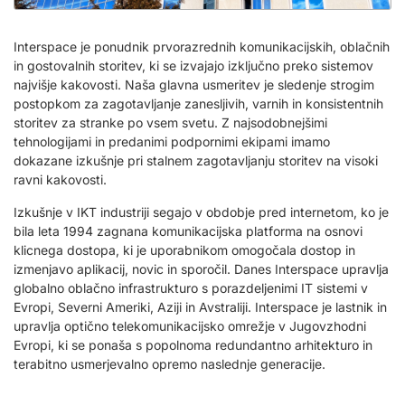
Interspace je ponudnik prvorazrednih komunikacijskih, oblačnih
in gostovalnih storitev, ki se izvajajo izključno preko sistemov
najvišje kakovosti. Naša glavna usmeritev je sledenje strogim
postopkom za zagotavljanje zanesljivih, varnih in konsistentnih
storitev za stranke po vsem svetu. Z najsodobnejšimi
tehnologijami in predanimi podpornimi ekipami imamo
dokazane izkušnje pri stalnem zagotavljanju storitev na visoki
ravni kakovosti.
Izkušnje v IKT industriji segajo v obdobje pred internetom, ko je
bila leta 1994 zagnana komunikacijska platforma na osnovi
klicnega dostopa, ki je uporabnikom omogočala dostop in
izmenjavo aplikacij, novic in sporočil. Danes Interspace upravlja
globalno oblačno infrastrukturo s porazdeljenimi IT sistemi v
Evropi, Severni Ameriki, Aziji in Avstraliji. Interspace je lastnik in
upravlja optično telekomunikacijsko omrežje v Jugovzhodni
Evropi, ki se ponaša s popolnoma redundantno arhitekturo in
terabitno usmerjevalno opremo naslednje generacije.