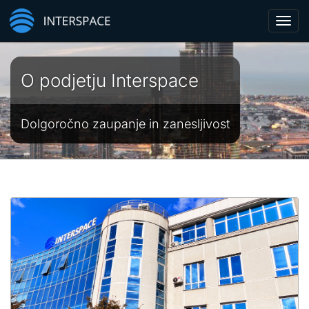
Toggl
navig
O podjetju Interspace
Dolgoročno zaupanje in zanesljivost