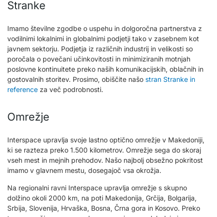
Stranke
Imamo številne zgodbe o uspehu in dolgoročna partnerstva z
vodilnimi lokalnimi in globalnimi podjetji tako v zasebnem kot
javnem sektorju. Podjetja iz različnih industrij in velikosti so
poročala o povečani učinkovitosti in minimiziranih motnjah
poslovne kontinuitete preko naših komunikacijskih, oblačnih in
gostovalnih storitev. Prosimo, obiščite našo
stran Stranke in
reference
za več podrobnosti.
Omrežje
Interspace upravlja svoje lastno optično omrežje v Makedoniji,
ki se razteza preko 1.500 kilometrov. Omrežje sega do skoraj
vseh mest in mejnih prehodov. Našo najbolj obsežno pokritost
imamo v glavnem mestu, dosegajoč vsa okrožja.
Na regionalni ravni Interspace upravlja omrežje s skupno
dolžino okoli 2000 km, na poti Makedonija, Grčija, Bolgarija,
Srbija, Slovenija, Hrvaška, Bosna, Črna gora in Kosovo. Preko