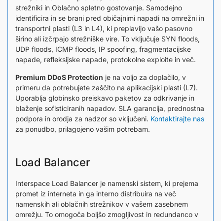
strežniki in Oblačno spletno gostovanje. Samodejno
identificira in se brani pred običajnimi napadi na omrežni in
transportni plasti (L3 in L4), ki preplavijo vašo pasovno
širino ali izčrpajo strežniške vire. To vključuje SYN floods,
UDP floods, ICMP floods, IP spoofing, fragmentacijske
napade, refleksijske napade, protokolne exploite in več.
Premium DDoS Protection
je na voljo za doplačilo, v
primeru da potrebujete zaščito na aplikacijski plasti (L7).
Uporablja globinsko preiskavo paketov za odkrivanje in
blaženje sofisticiranih napadov. SLA garancija, prednostna
podpora in orodja za nadzor so vključeni.
Kontaktirajte nas
za ponudbo, prilagojeno vašim potrebam.
Load Balancer
Interspace Load Balancer je namenski sistem, ki prejema
promet iz interneta in ga interno distribuira na več
namenskih ali oblačnih strežnikov v vašem zasebnem
omrežju. To omogoča boljšo zmogljivost in redundanco v