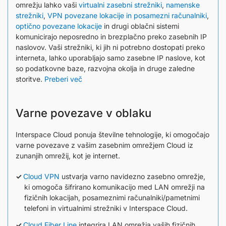
omrežju lahko vaši
virtualni zasebni strežniki
,
namenske
strežniki
,
VPN povezane lokacije in posamezni računalniki
,
optično povezane lokacije
in drugi oblačni sistemi
komunicirajo neposredno in brezplačno preko zasebnih IP
naslovov. Vaši strežniki, ki jih ni potrebno dostopati preko
interneta, lahko uporabljajo samo zasebne IP naslove, kot
so podatkovne baze, razvojna okolja in druge zaledne
storitve.
Preberi več
Varne povezave v oblaku
Interspace Cloud ponuja številne tehnologije, ki omogočajo
varne povezave z vašim zasebnim omrežjem Cloud iz
zunanjih omrežij, kot je internet.
Cloud VPN
ustvarja varno navidezno zasebno omrežje,
ki omogoča šifrirano komunikacijo med LAN omrežji na
fizičnih lokacijah, posameznimi računalniki/pametnimi
telefoni in virtualnimi strežniki v Interspace Cloud.
Cloud Fiber Line
integrira LAN omrežja vaših fizičnih