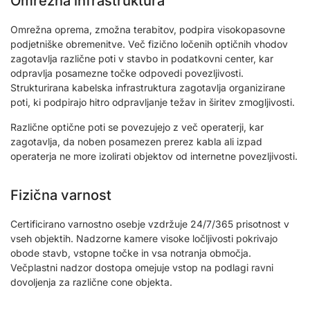
Omrežna infrastruktura
Omrežna oprema, zmožna terabitov, podpira visokopasovne
podjetniške obremenitve. Več fizično ločenih optičnih vhodov
zagotavlja različne poti v stavbo in podatkovni center, kar
odpravlja posamezne točke odpovedi povezljivosti.
Strukturirana kabelska infrastruktura zagotavlja organizirane
poti, ki podpirajo hitro odpravljanje težav in širitev zmogljivosti.
Različne optične poti se povezujejo z več operaterji, kar
zagotavlja, da noben posamezen prerez kabla ali izpad
operaterja ne more izolirati objektov od internetne povezljivosti.
Fizična varnost
Certificirano varnostno osebje vzdržuje 24/7/365 prisotnost v
vseh objektih. Nadzorne kamere visoke ločljivosti pokrivajo
obode stavb, vstopne točke in vsa notranja območja.
Večplastni nadzor dostopa omejuje vstop na podlagi ravni
dovoljenja za različne cone objekta.