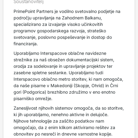
Soustanovitelj
PrimePoint Partners je vodilno svetovalno podjetje na
področju upravljanja na Zahodnem Balkanu,
specializirano za izvajanje visoko učinkovitih
programov gospodarskega razvoja, strateško
svetovanje, poslovno pospeševanje in dostop do
financiranja.
Uporabljamo Interspacove oblačne navidezne
strežnike za naš obsežen dokumentacijski sistem,
orodja za sodelovanje in upravljanje projektov ter
zasebne spletne sestanke. Uporabljamo tudi
Interspacovo oblačno metro storitev, ki nam omogoča,
da naše pisarne v Makedoniji (Skopje, Ohrid) in Črni
gori (Podgorica) brezhibno združimo v eno enotno
pisarniško omrežje.
Zanesljivost njihovih sistemov omogoča, da so storitve,
ki jih uporabljamo, nenehno aktivne in delujoče.
Njihove tehnologije za zaščito podatkov nam
omogočajo, da z enim klikom aktiviramo rešitev za
obnovitev po nesreči in dnevne varnostne kopije.