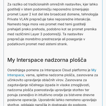
Za razliko od tradicionalnih omrežnih nastavitev, kjer lahko
gostitelji v istem podomrežju neposredno izmenjujejo
promet Layer 2 kot del iste broadcast domene, tehnologija
Private VLAN preprečuje take neposredne interakcije.
Namesto tega mora ves promet med temi gostitelji
prehajati preko prehoda, podobno kot se promet premika
med različnimi Layer 3 podomrežji. Ta nastavitev
preprečuje morebitno prestrezanje ali poseganje v
podatkovni promet med sistemi strank.
My Interspace nadzorna plošča
Osrednjega pomena za Interspace Cloud platformo je
My
Interspace
, varna, spletna nadzorna plošča, zasnovana za
učinkovito upravljanje oblačnih virov. Zasnovana za
zagotavljanje ničelnega izpada in visoke zmogljivosti,
nadzorna plošča poenostavlja upravljanje storitev ter
ponuja zanesljivo in intuitivno orodje za bistvene dnevne
poslovne operacije. Uporabniki lahko nemoteno upravljajo
storitve, oddajajo naročila in dostopajo do podpore.