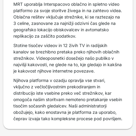
MRT uporablja Interspacovo oblačno in spletno video
platformo za svoje storitve živega in na zahtevo videa.
Oblačna rešitev vključuje strežnike, ki se raztezajo na
3 celine, zasnovane za najnižji odzivni čas glede na
geografsko lokacijo obiskovalcev in avtomatsko
replikacijo za zaščito podatkov.
Stotine tisočev videov in 12 živih TV in radijskih
kanalov se brezhibno pretaka preko njihovih oblačnih
strežnikov. Videoposnetki dosežejo našo publiko v
najvišji kakovosti, ne glede na to, kje gledajo in kakšna
je kakovost njihove internetne povezave.
Njihova platforma v ozadju opravlja vse stvari,
vključno z večločljivostnim prekodiranjem in
distribucijo iste vsebine preko več strežnikov, kar
omogoča našim storitvam nemoteno pretakanje vsebin
tisočim sočasnih gledalcev. Naši administratorji
obožujejo, kako enostavna je platforma za uporabo,
čeprav izvaja tako kompleksne procese pod površjem.