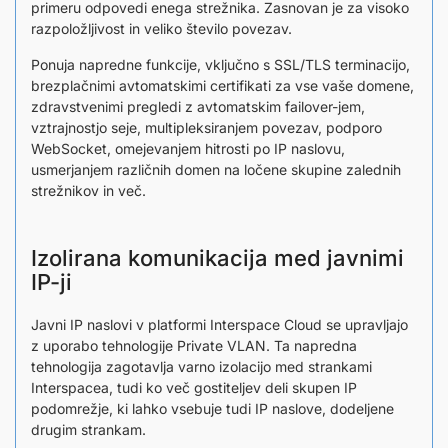
primeru odpovedi enega strežnika. Zasnovan je za visoko
razpoložljivost in veliko število povezav.
Ponuja napredne funkcije, vključno s SSL/TLS terminacijo,
brezplačnimi avtomatskimi certifikati za vse vaše domene,
zdravstvenimi pregledi z avtomatskim failover-jem,
vztrajnostjo seje, multipleksiranjem povezav, podporo
WebSocket, omejevanjem hitrosti po IP naslovu,
usmerjanjem različnih domen na ločene skupine zalednih
strežnikov in več.
Izolirana komunikacija med javnimi
IP-ji
Javni IP naslovi v platformi Interspace Cloud se upravljajo
z uporabo tehnologije Private VLAN. Ta napredna
tehnologija zagotavlja varno izolacijo med strankami
Interspacea, tudi ko več gostiteljev deli skupen IP
podomrežje, ki lahko vsebuje tudi IP naslove, dodeljene
drugim strankam.