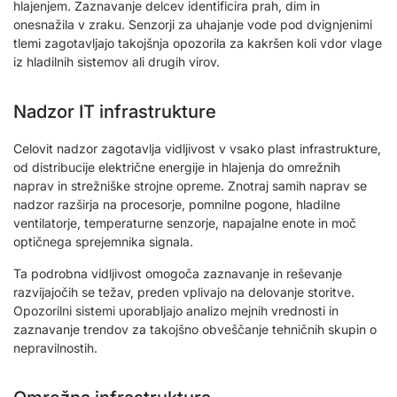
hlajenjem. Zaznavanje delcev identificira prah, dim in
onesnažila v zraku. Senzorji za uhajanje vode pod dvignjenimi
tlemi zagotavljajo takojšnja opozorila za kakršen koli vdor vlage
iz hladilnih sistemov ali drugih virov.
Nadzor IT infrastrukture
Celovit nadzor zagotavlja vidljivost v vsako plast infrastrukture,
od distribucije električne energije in hlajenja do omrežnih
naprav in strežniške strojne opreme. Znotraj samih naprav se
nadzor razširja na procesorje, pomnilne pogone, hladilne
ventilatorje, temperaturne senzorje, napajalne enote in moč
optičnega sprejemnika signala.
Ta podrobna vidljivost omogoča zaznavanje in reševanje
razvijajočih se težav, preden vplivajo na delovanje storitve.
Opozorilni sistemi uporabljajo analizo mejnih vrednosti in
zaznavanje trendov za takojšno obveščanje tehničnih skupin o
nepravilnostih.