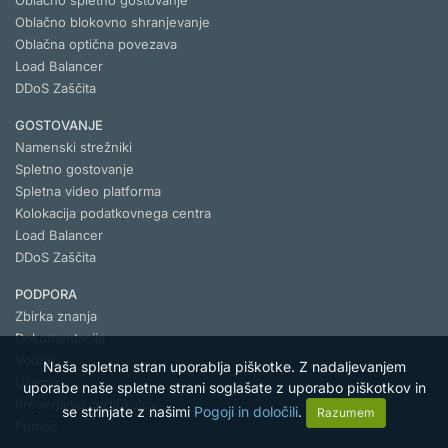
Oblačno spletno gostovanje
Oblačno blokovno shranjevanje
Oblačna optična povezava
Load Balancer
DDoS Zaščita
GOSTOVANJE
Namenski strežniki
Spletno gostovanje
Spletna video platforma
Kolokacija podatkovnega centra
Load Balancer
DDoS Zaščita
PODPORA
Zbirka znanja
Dokumentacija
Vodniki
Naša spletna stran uporablja piškotke. Z nadaljevanjem
Učenje
uporabe naše spletne strani soglašate z uporabo piškotkov in
Preverjanje certifikatov
se strinjate z našimi
Pogoji in določili
.
Razumem
Pomoč