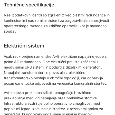
Tehnične specifikacije
Naši podatkovni centri so zgrajeni z več plastmi redundance in
kontinuiranimi nadzornimi sistemi za zagotavljanje zanesljivosti
operaterskega razreda za kritične operacije, kot je navedeno
spodaj.
Električni sistem
Vsak rack prejme namenske A+B električne napajalne vode s
polno AC redundanco. Obe električni poti sta zaščiteni z
neodvisnimi UPS sistemi in podprti z dizelskimi generatorji.
Napajalni transformator se povezuje z električno
transformatorsko postajo v obročni topologiji, kar odpravlja
posamezne točke odpovedi na vmesniku komunalnih storitev.
Avtomatska preklopna stikala omogočajo brezhibno
preklapljanje med viri napajanja brez prekinitve storitve.
Infrastruktura vzdržuje polno operativno zmogljivost med
popolnimi izpadi komunalnih storitev, z rezervami goriva za
generator, ki podpirajo podaljšane scenarije izpadov.