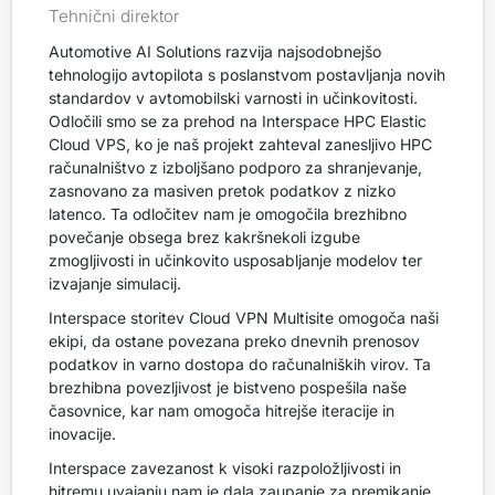
Tehnični direktor
Automotive AI Solutions razvija najsodobnejšo
tehnologijo avtopilota s poslanstvom postavljanja novih
standardov v avtomobilski varnosti in učinkovitosti.
Odločili smo se za prehod na Interspace HPC Elastic
Cloud VPS, ko je naš projekt zahteval zanesljivo HPC
računalništvo z izboljšano podporo za shranjevanje,
zasnovano za masiven pretok podatkov z nizko
latenco. Ta odločitev nam je omogočila brezhibno
povečanje obsega brez kakršnekoli izgube
zmogljivosti in učinkovito usposabljanje modelov ter
izvajanje simulacij.
Interspace storitev Cloud VPN Multisite omogoča naši
ekipi, da ostane povezana preko dnevnih prenosov
podatkov in varno dostopa do računalniških virov. Ta
brezhibna povezljivost je bistveno pospešila naše
časovnice, kar nam omogoča hitrejše iteracije in
inovacije.
Interspace zavezanost k visoki razpoložljivosti in
hitremu uvajanju nam je dala zaupanje za premikanje