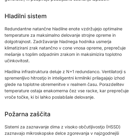
Hladilni sistem
Redundantne natančne hladilne enote vzdržujejo optimalne
temperature za maksimalno delovanje strojne opreme in
dolgotrajnost. Zadržavanje hladnega hodnika usmerja
klimatizirani zrak natančno v cone vnosa opreme, preprečuje
mešanje s toplim odpadnim zrakom in maksimizira toplotno
učinkovitost.
Hladilna infrastruktura deluje z N+1 redundanco. Ventilatorji s
spremenljivo hitrostjo in inteligentni krmilniki prilagajajo izhod
glede na toplotne obremenitve v realnem času. Porazdelitev
temperature ostaja enakomerna čez vse racke, kar preprečuje
vroče točke, ki bi lahko poslabšale delovanje.
Požarna zaščita
Sistemi za zaznavanje dima z visoko občutljivostjo (HSSD)
zaznavajo mikroskopske delce zgorevanja v najzgodnejši