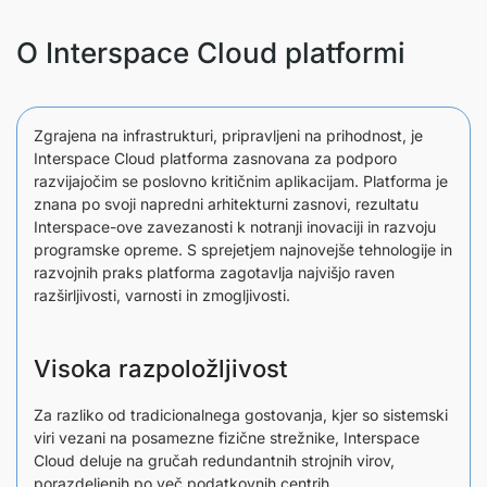
O Interspace Cloud platformi
Zgrajena na infrastrukturi, pripravljeni na prihodnost, je
Interspace Cloud platforma zasnovana za podporo
razvijajočim se poslovno kritičnim aplikacijam. Platforma je
znana po svoji napredni arhitekturni zasnovi, rezultatu
Interspace-ove zavezanosti k notranji inovaciji in razvoju
programske opreme. S sprejetjem najnovejše tehnologije in
razvojnih praks platforma zagotavlja najvišjo raven
razširljivosti, varnosti in zmogljivosti.
Visoka razpoložljivost
Za razliko od tradicionalnega gostovanja, kjer so sistemski
viri vezani na posamezne fizične strežnike, Interspace
Cloud deluje na gručah redundantnih strojnih virov,
porazdeljenih po več podatkovnih centrih.