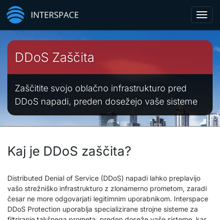
Toggl
navig
DDoS Zaščita
Zaščitite svojo oblačno infrastrukturo pred
DDoS napadi, preden dosežejo vaše sisteme
Kaj je DDoS zaščita?
Distributed Denial of Service (DDoS) napadi lahko preplavijo
vašo strežniško infrastrukturo z zlonamerno prometom, zaradi
česar ne more odgovarjati legitimnim uporabnikom. Interspace
DDoS Protection uporablja specializirane strojne sisteme za
filtriranje takšnega prometa, preden doseže vaše sisteme, kar