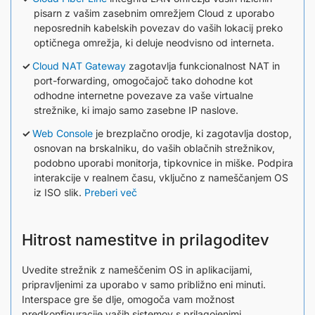
pisarn z vašim zasebnim omrežjem Cloud z uporabo
neposrednih kabelskih povezav do vaših lokacij preko
optičnega omrežja, ki deluje neodvisno od interneta.
Cloud NAT Gateway
zagotavlja funkcionalnost NAT in
port-forwarding, omogočajoč tako dohodne kot
odhodne internetne povezave za vaše virtualne
strežnike, ki imajo samo zasebne IP naslove.
Web Console
je brezplačno orodje, ki zagotavlja dostop,
osnovan na brskalniku, do vaših oblačnih strežnikov,
podobno uporabi monitorja, tipkovnice in miške. Podpira
interakcije v realnem času, vključno z nameščanjem OS
iz ISO slik.
Preberi več
Hitrost namestitve in prilagoditev
Uvedite strežnik z nameščenim OS in aplikacijami,
pripravljenimi za uporabo v samo približno eni minuti.
Interspace gre še dlje, omogoča vam možnost
predkonfiguracije vaših sistemov s prilagojenimi