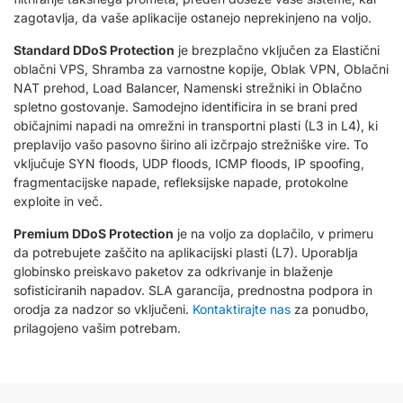
zagotavlja, da vaše aplikacije ostanejo neprekinjeno na voljo.
Standard DDoS Protection
je brezplačno vključen za Elastični
oblačni VPS, Shramba za varnostne kopije, Oblak VPN, Oblačni
NAT prehod, Load Balancer, Namenski strežniki in Oblačno
spletno gostovanje. Samodejno identificira in se brani pred
običajnimi napadi na omrežni in transportni plasti (L3 in L4), ki
preplavijo vašo pasovno širino ali izčrpajo strežniške vire. To
vključuje SYN floods, UDP floods, ICMP floods, IP spoofing,
fragmentacijske napade, refleksijske napade, protokolne
exploite in več.
Premium DDoS Protection
je na voljo za doplačilo, v primeru
da potrebujete zaščito na aplikacijski plasti (L7). Uporablja
globinsko preiskavo paketov za odkrivanje in blaženje
sofisticiranih napadov. SLA garancija, prednostna podpora in
orodja za nadzor so vključeni.
Kontaktirajte nas
za ponudbo,
prilagojeno vašim potrebam.