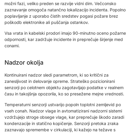
možni fazi, veliko preden se razvije vidni dim. Večconsko
zaznavanje omogoča natančno lokalizacijo incidenta. Popolno
poplavljanje z uporabo čistih sredstev pogasi požare brez
poškodb elektronike ali puščanja ostankov.
Vsa vrata in kabelski prodori imajo 90-minutno oceno požarne
odpornosti, kar zadržuje incidente in preprečuje širjenje med
conami.
Nadzor okolja
Kontinuirani nadzor sledi parametrom, ki so kritični za
zanesljivost in delovanje opreme. Strateško pozicionirani
senzorji po celotnem objektu zagotavljajo podatke v realnem
času in takojšnja opozorila, ko so presežene mejne vrednosti.
Temperaturni senzorji ustvarijo popoln toplotni zemljevid po
vseh conah. Nadzor vlage in avtomatizirani nadzorni sistemi
vzdržujejo stroge obsege vlage, kar preprečuje škodo zaradi
kondenzacije in statično kopičenje. Senzorji pretoka zraka
zaznavajo spremembe v cirkulaciji, ki kažejo na težave s