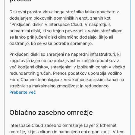
Diskovni prostor virtualnega strežnika lahko povečate z
dodajanjem blokovnih pomnilniških enot, znanih kot
"Priključeni diski" v Interspace Cloud. V nasprotju s
primarnimi diski, ki so trajno povezani z vašim strežnikom,
se lahko priključeni diski dinamično dodajajo, širijo ali
odstranijo, ko se vaše potrebe spremenijo.
Priključeni diski so shranjeni na napredni infrastrukturi, ki
zagotavlja izjemno razpoložljivost in zaščito podatkov z
več kopijami diskov, shranjenimi v izoliranih conah v visoko
redundantnih gručah. Prenos podatkov uporablja vodilno
Fibre Channel tehnologijo z več komunikacijskimi kanali na
strežnik za maksimalno zmogljivost in redundanco.
Preberite več
Oblačno zasebno omrežje
Interspace Cloud zasebno omrežje je Layer 2 Ethernet
omrežje, ki je izolirano in namenjeno eni organizaciji. V tem