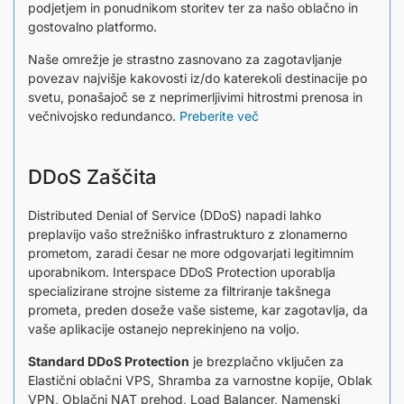
podjetjem in ponudnikom storitev ter za našo oblačno in
gostovalno platformo.
Naše omrežje je strastno zasnovano za zagotavljanje
povezav najvišje kakovosti iz/do katerekoli destinacije po
svetu, ponašajoč se z neprimerljivimi hitrostmi prenosa in
večnivojsko redundanco.
Preberite več
DDoS Zaščita
Distributed Denial of Service (DDoS) napadi lahko
preplavijo vašo strežniško infrastrukturo z zlonamerno
prometom, zaradi česar ne more odgovarjati legitimnim
uporabnikom. Interspace DDoS Protection uporablja
specializirane strojne sisteme za filtriranje takšnega
prometa, preden doseže vaše sisteme, kar zagotavlja, da
vaše aplikacije ostanejo neprekinjeno na voljo.
Standard DDoS Protection
je brezplačno vključen za
Elastični oblačni VPS, Shramba za varnostne kopije, Oblak
VPN, Oblačni NAT prehod, Load Balancer, Namenski