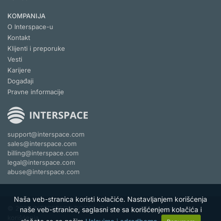
KOMPANIJA
O Interspace-u
Kontakt
Klijenti i preporuke
Vesti
Karijere
Događaji
Pravne informacije
support@interspace.com
sales@interspace.com
billing@interspace.com
legal@interspace.com
abuse@interspace.com
Naša veb-stranica koristi kolačiće. Nastavljanjem korišćenja
© 2026 INTERSPACE DOOEL. Sva prava zadržana.
Uslovi
naše veb-stranice, saglasni ste sa korišćenjem kolačića i
korišćenja.