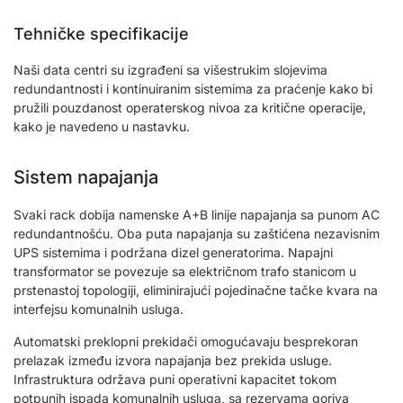
Tehničke specifikacije
Naši data centri su izgrađeni sa višestrukim slojevima
redundantnosti i kontinuiranim sistemima za praćenje kako bi
pružili pouzdanost operaterskog nivoa za kritične operacije,
kako je navedeno u nastavku.
Sistem napajanja
Svaki rack dobija namenske A+B linije napajanja sa punom AC
redundantnošću. Oba puta napajanja su zaštićena nezavisnim
UPS sistemima i podržana dizel generatorima. Napajni
transformator se povezuje sa električnom trafo stanicom u
prstenastoj topologiji, eliminirajući pojedinačne tačke kvara na
interfejsu komunalnih usluga.
Automatski preklopni prekidači omogućavaju besprekoran
prelazak između izvora napajanja bez prekida usluge.
Infrastruktura održava puni operativni kapacitet tokom
potpunih ispada komunalnih usluga, sa rezervama goriva