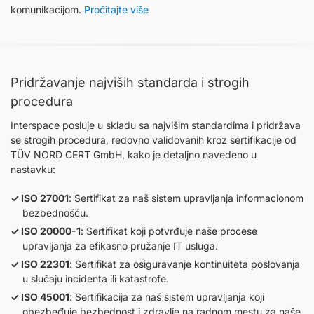
komunikacijom.
Pročitajte više
Pridržavanje najviših standarda i strogih
procedura
Interspace posluje u skladu sa najvišim standardima i pridržava
se strogih procedura, redovno validovanih kroz sertifikacije od
TÜV NORD CERT GmbH, kako je detaljno navedeno u
nastavku:
ISO 27001
: Sertifikat za naš sistem upravljanja informacionom
bezbednošću.
ISO 20000-1
: Sertifikat koji potvrđuje naše procese
upravljanja za efikasno pružanje IT usluga.
ISO 22301
: Sertifikat za osiguravanje kontinuiteta poslovanja
u slučaju incidenta ili katastrofe.
ISO 45001
: Sertifikacija za naš sistem upravljanja koji
obezbeđuje bezbednost i zdravlje na radnom mestu za naše