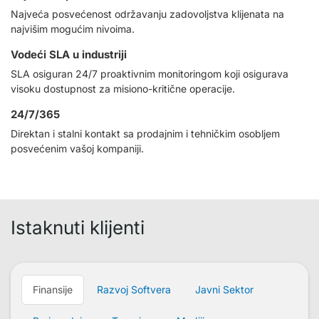
Najveća posvećenost održavanju zadovoljstva klijenata na
najvišim mogućim nivoima.
Vodeći SLA u industriji
SLA osiguran 24/7 proaktivnim monitoringom koji osigurava
visoku dostupnost za misiono-kritične operacije.
24/7/365
Direktan i stalni kontakt sa prodajnim i tehničkim osobljem
posvećenim vašoj kompaniji.
Istaknuti klijenti
Finansije
Razvoj Softvera
Javni Sektor