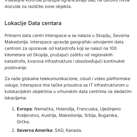
dozvole za različite zone objekta.
Lokacije Data centara
Primarni data centri Interspace-a se nalaze u Skoplju, Severna
Makedonija. Interspace upravlja geografski odvojenim data
centrom za oporavak od katastrofa koji se nalazi na 100
kilometara od Skoplja, pružajući zaštitu od regionalnih
katastrofa, kvarova infrastrukture i obezbeđujući kontinuitet
poslovanja.
Za naše globalne telekomunikacione, cloud i video platformske
usluge, Interspace ima tačke prisustva sa IT infrastrukturom u
kolokacijskim objektima u vrhunskim data centrima na sledećim
lokacijama:
Evropa
: Nemačka, Holandija, Francuska, Ujedinjeno
Kraljevstvo, Austrija, Makedonija, Srbija, Bugarska,
Grčka.
Severna Amerika
: SAD, Kanada.