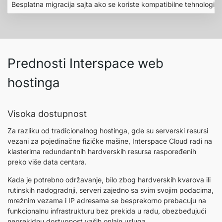
Besplatna migracija sajta ako se koriste kompatibilne tehnologije
Prednosti Interspace web
hostinga
Visoka dostupnost
Za razliku od tradicionalnog hostinga, gde su serverski resursi
vezani za pojedinačne fizičke mašine, Interspace Cloud radi na
klasterima redundantnih hardverskih resursa raspoređenih
preko više data centara.
Kada je potrebno održavanje, bilo zbog hardverskih kvarova ili
rutinskih nadogradnji, serveri zajedno sa svim svojim podacima,
mrežnim vezama i IP adresama se besprekorno prebacuju na
funkcionalnu infrastrukturu bez prekida u radu, obezbeđujući
neprekidnu dostupnost vaših onlajn usluga.