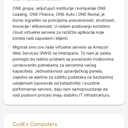
ONE grupa, uključujući institucije i kompanije ONE
Leasing, ONE Finance, ONE Auto i ONE Rental, je
biznis izgrađen na principima posvećenosti, stručnosti,
inovacije i efikasnosti. U našem poslovanju koristimo
cloud virtuelne servere za različite aplikacije koje
koriste naši zaposleni i klijenti.
Migrirali smo sve naše virtuelne servere sa Amazon
Web Services (AWS) na Interspace. To nam je zaista
pomoglo da rešimo problem sa povećanim troškovima
uzrokovanim potrebama za serverima većeg
kapaciteta. Jednostavnost upravljačkog panela,
zajedno sa alatima za zaštitu podataka na bezbednoj
udaljenosti (oporavak od katastrofa) i izuzetne
performanse servera, daju nam samopouzdanje da
naši poslovni procesi imaju stabilnu IT infrastrukturu.
CodEx Computers