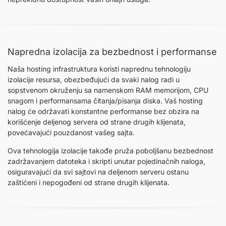
Napredna izolacija za bezbednost i performanse
Naša hosting infrastruktura koristi naprednu tehnologiju
izolacije resursa, obezbeđujući da svaki nalog radi u
sopstvenom okruženju sa namenskom RAM memorijom, CPU
snagom i performansama čitanja/pisanja diska. Vaš hosting
nalog će održavati konstantne performanse bez obzira na
korišćenje deljenog servera od strane drugih klijenata,
povećavajući pouzdanost vašeg sajta.
Ova tehnologija izolacije takođe pruža poboljšanu bezbednost
zadržavanjem datoteka i skripti unutar pojedinačnih naloga,
osiguravajući da svi sajtovi na deljenom serveru ostanu
zaštićeni i nepogođeni od strane drugih klijenata.