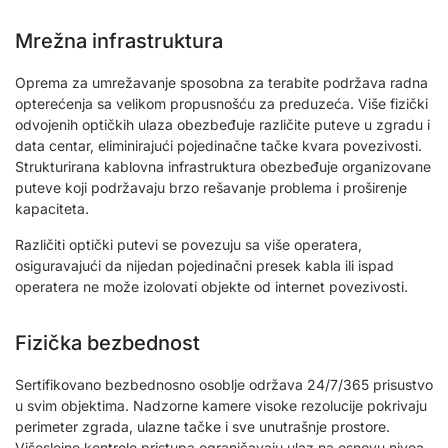
Mrežna infrastruktura
Oprema za umrežavanje sposobna za terabite podržava radna
opterećenja sa velikom propusnošću za preduzeća. Više fizički
odvojenih optičkih ulaza obezbeđuje različite puteve u zgradu i
data centar, eliminirajući pojedinačne tačke kvara povezivosti.
Strukturirana kablovna infrastruktura obezbeđuje organizovane
puteve koji podržavaju brzo rešavanje problema i proširenje
kapaciteta.
Različiti optički putevi se povezuju sa više operatera,
osiguravajući da nijedan pojedinačni presek kabla ili ispad
operatera ne može izolovati objekte od internet povezivosti.
Fizička bezbednost
Sertifikovano bezbednosno osoblje održava 24/7/365 prisustvo
u svim objektima. Nadzorne kamere visoke rezolucije pokrivaju
perimeter zgrada, ulazne tačke i sve unutrašnje prostore.
Višeslojne kontrole pristupa ograničavaju ulaz na osnovu nivoa