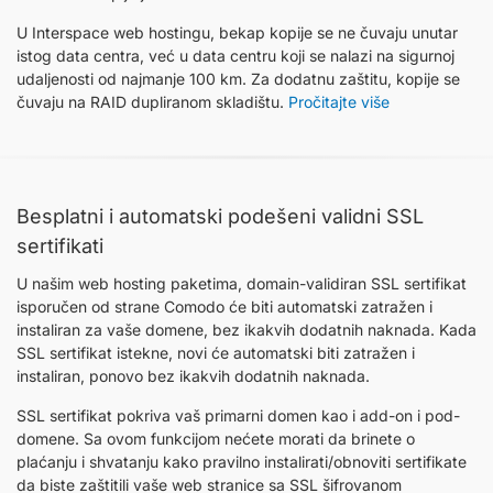
U Interspace web hostingu, bekap kopije se ne čuvaju unutar
istog data centra, već u data centru koji se nalazi na sigurnoj
udaljenosti od najmanje 100 km. Za dodatnu zaštitu, kopije se
čuvaju na RAID dupliranom skladištu.
Pročitajte više
Besplatni i automatski podešeni validni SSL
sertifikati
U našim web hosting paketima, domain-validiran SSL sertifikat
isporučen od strane Comodo će biti automatski zatražen i
instaliran za vaše domene, bez ikakvih dodatnih naknada. Kada
SSL sertifikat istekne, novi će automatski biti zatražen i
instaliran, ponovo bez ikakvih dodatnih naknada.
SSL sertifikat pokriva vaš primarni domen kao i add-on i pod-
domene. Sa ovom funkcijom nećete morati da brinete o
plaćanju i shvatanju kako pravilno instalirati/obnoviti sertifikate
da biste zaštitili vaše web stranice sa SSL šifrovanom