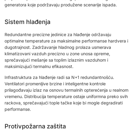
generatora koje podržavaju produžene scenarije ispada.
Sistem hlađenja
Redundantne precizne jedinice za hlađenje održavaju
optimalne temperature za maksimalne performanse hardvera i
dugotrajnost. Zadržavanje hladnog prolaza usmerava
klimatizovani vazduh precizno u zone unosa opreme,
sprečavajući mešanje sa toplim izlaznim vazduhom i
maksimizujući termalnu efikasnost.
Infrastruktura za hlađenje radi sa N+1 redundantnošću.
Ventilatori promenljive brzine i inteligentne kontrole
prilagođavaju izlaz na osnovu termalnih opterećenja u realnom
vremenu. Distribucija temperature ostaje uniformna preko svih
rackova, sprečavajući tople tačke koje bi mogle degradirati
performanse.
Protivpožarna zaštita