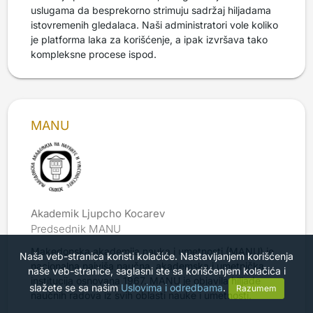
uslugama da besprekorno strimuju sadržaj hiljadama
istovremenih gledalaca. Naši administratori vole koliko
je platforma laka za korišćenje, a ipak izvršava tako
kompleksne procese ispod.
MANU
Akademik Ljupcho Kocarev
Predsednik MANU
Makedonska akademija nauka i umetnosti (MANU) je
Naša veb-stranica koristi kolačiće. Nastavljanjem korišćenja
nacionalna najviša naučna, akademska i umetnička
naše veb-stranice, saglasni ste sa korišćenjem kolačića i
institucija osnovana 1967. MANU je objavila hiljade
slažete se sa našim
Uslovima i odredbama
.
Razumem
naučnih radova iz svih oblasti nauke i umetnosti.