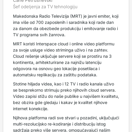
Cane Petrushevski
Šef odeljenja za TV tehnologiju
Makedonska Radio Televizija (MRT) je javni emiter, koji
ima više od 700 zaposlenih i saradnika koji rade dan
za danom da obezbede produkciju i emitovanje radio i
TV programa svih žanrova.
MRT koristi Interspace cloud i online video platformu
za svoje usluge video striminga uživo i na zahtev.
Cloud rešenje uključuje servere koji se prostiru na 3
kontinenta, arhitekturirane za najnižu latenciju
odgovora na osnovu geo lokacije posetilaca i
automatsku replikaciju za zaštitu podataka.
Stotine hiljada videa, kao i 12 TV i radio kanala uživo
se besprekorno strimuju preko njihovih cloud servera.
Video zapisi stižu do naše publike u najvišem kvalitetu,
bez obzira gde gledaju i kakav je kvalitet njihove
internet konekcije.
Njihova platforma radi sve stvari u pozadini, uključujući
multi-rezolucijsko re-kodiranje i distribuciju istog
sadržaja preko više servera, omogućavajući našim