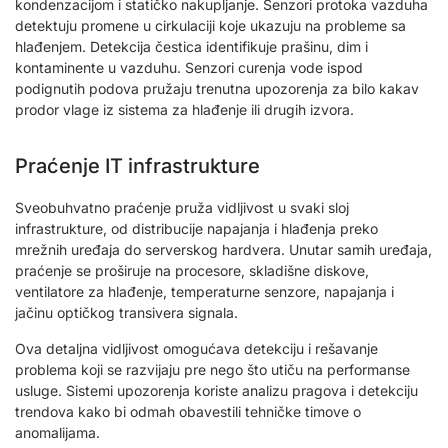
kondenzacijom i statičko nakupljanje. Senzori protoka vazduha
detektuju promene u cirkulaciji koje ukazuju na probleme sa
hlađenjem. Detekcija čestica identifikuje prašinu, dim i
kontaminente u vazduhu. Senzori curenja vode ispod
podignutih podova pružaju trenutna upozorenja za bilo kakav
prodor vlage iz sistema za hlađenje ili drugih izvora.
Praćenje IT infrastrukture
Sveobuhvatno praćenje pruža vidljivost u svaki sloj
infrastrukture, od distribucije napajanja i hlađenja preko
mrežnih uređaja do serverskog hardvera. Unutar samih uređaja,
praćenje se proširuje na procesore, skladišne diskove,
ventilatore za hlađenje, temperaturne senzore, napajanja i
jačinu optičkog transivera signala.
Ova detaljna vidljivost omogućava detekciju i rešavanje
problema koji se razvijaju pre nego što utiču na performanse
usluge. Sistemi upozorenja koriste analizu pragova i detekciju
trendova kako bi odmah obavestili tehničke timove o
anomalijama.