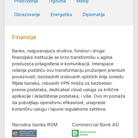
Proizvodnja
Trgovina
Mediji
Obrazovanje
Energetika
Diplomatija
Finansije
Banke, osiguravajuća društva, fondovi i druge
finansijske institucije se brzo transformišu u agilna
preduzeća prilagođena e-komunikaciji. Interspace
rešenja podstiču ovu transformaciju pružanjem premium
povezivosti, bezbednih izolovanih optičkih linija između
filijala banaka, robusnih VPN mreža za bezbedan
prenos podataka, dedicated cloud usluga za kritične
aplikacije i skladištenje podataka, i više. Ovo im pomaže
da poboljšaju operativnu efikasnost, unaprede
korisničku uslugu i ispune regulatorne zahteve.
Narodna banka RSM
Commercial Bank AD