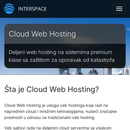
Toggl
navig
Cloud Web Hosting
Deljeni web hosting na sistemima premium
klase sa zaštitom za oporavak od katastrofa
Šta je Cloud Web Hosting?
Cloud Web Hosting je usluga veb hostinga koja radi na
naprednim cloud i mrežnim tehnologijama, nudeći značajne
prednosti u odnosu na tradicionalni veb hosting.
Veb sajtovi rade na deljenim cloud serverima sa visokom