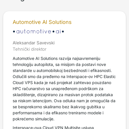
Automotive AI Solutions
Aleksandar Savevski
Tehnički direktor
Automotive AI Solutions razvija najsavremeniju
tehnologiju autopilota, sa misijom da postavi nove
standarde u automobilskoj bezbednosti i efikasnosti.
Odlučili smo da pređemo na Interspace-ov HPC Elastic
Cloud VPS kada je naš projekat zahtevao pouzdano
HPC računarstvo sa unapređenom podrškom za
skladištenje, dizajnirano za masivan protok podataka
sa niskom latencijom. Ova odluka nam je omogućila da
se besprekorno skaliramo bez ikakvog gubitka u
performansama i da efikasno treniramo modele i
pokrećemo simulacije.
Interspace-ova Cloud VPN Multisite usluga