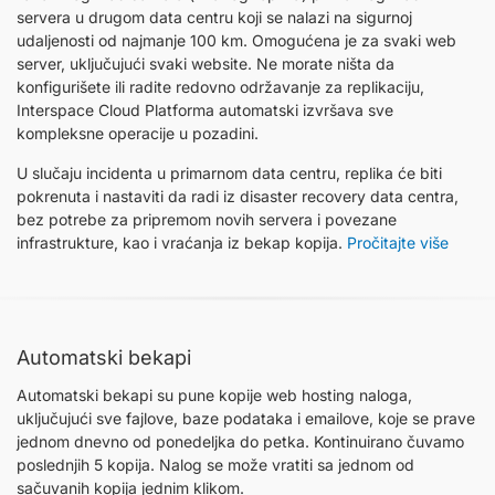
servera u drugom data centru koji se nalazi na sigurnoj
udaljenosti od najmanje 100 km. Omogućena je za svaki web
server, uključujući svaki website. Ne morate ništa da
konfigurišete ili radite redovno održavanje za replikaciju,
Interspace Cloud Platforma automatski izvršava sve
kompleksne operacije u pozadini.
U slučaju incidenta u primarnom data centru, replika će biti
pokrenuta i nastaviti da radi iz disaster recovery data centra,
bez potrebe za pripremom novih servera i povezane
infrastrukture, kao i vraćanja iz bekap kopija.
Pročitajte više
Automatski bekapi
Automatski bekapi su pune kopije web hosting naloga,
uključujući sve fajlove, baze podataka i emailove, koje se prave
jednom dnevno od ponedeljka do petka. Kontinuirano čuvamo
poslednjih 5 kopija. Nalog se može vratiti sa jednom od
sačuvanih kopija jednim klikom.