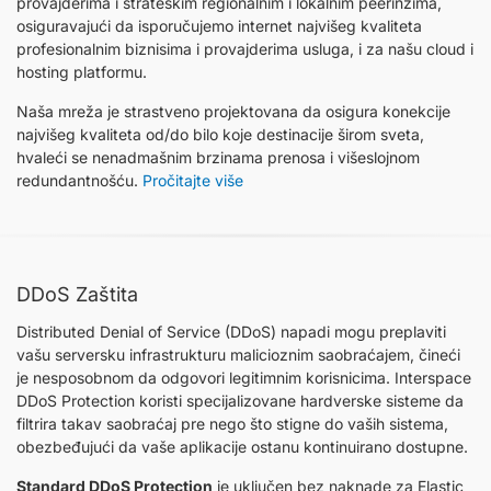
provajderima i strateškim regionalnim i lokalnim peerinzima,
osiguravajući da isporučujemo internet najvišeg kvaliteta
profesionalnim biznisima i provajderima usluga, i za našu cloud i
hosting platformu.
Naša mreža je strastveno projektovana da osigura konekcije
najvišeg kvaliteta od/do bilo koje destinacije širom sveta,
hvaleći se nenadmašnim brzinama prenosa i višeslojnom
redundantnošću.
Pročitajte više
DDoS Zaštita
Distributed Denial of Service (DDoS) napadi mogu preplaviti
vašu serversku infrastrukturu malicioznim saobraćajem, čineći
je nesposobnom da odgovori legitimnim korisnicima. Interspace
DDoS Protection koristi specijalizovane hardverske sisteme da
filtrira takav saobraćaj pre nego što stigne do vaših sistema,
obezbeđujući da vaše aplikacije ostanu kontinuirano dostupne.
Standard DDoS Protection
je uključen bez naknade za Elastic