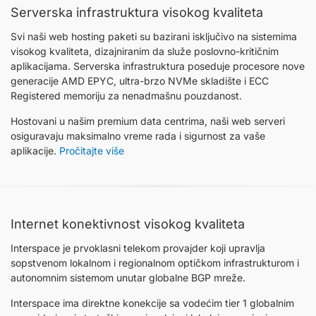
Serverska infrastruktura visokog kvaliteta
Svi naši web hosting paketi su bazirani isključivo na sistemima
visokog kvaliteta, dizajniranim da služe poslovno-kritičnim
aplikacijama. Serverska infrastruktura poseduje procesore nove
generacije AMD EPYC, ultra-brzo NVMe skladište i ECC
Registered memoriju za nenadmašnu pouzdanost.
Hostovani u našim premium data centrima, naši web serveri
osiguravaju maksimalno vreme rada i sigurnost za vaše
aplikacije.
Pročitajte više
Internet konektivnost visokog kvaliteta
Interspace je prvoklasni telekom provajder koji upravlja
sopstvenom lokalnom i regionalnom optičkom infrastrukturom i
autonomnim sistemom unutar globalne BGP mreže.
Interspace ima direktne konekcije sa vodećim tier 1 globalnim