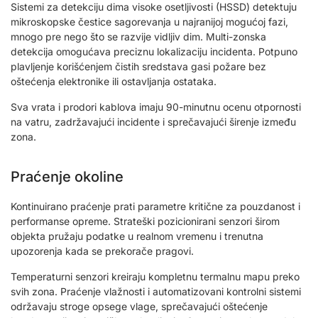
Sistemi za detekciju dima visoke osetljivosti (HSSD) detektuju
mikroskopske čestice sagorevanja u najranijoj mogućoj fazi,
mnogo pre nego što se razvije vidljiv dim. Multi-zonska
detekcija omogućava preciznu lokalizaciju incidenta. Potpuno
plavljenje korišćenjem čistih sredstava gasi požare bez
oštećenja elektronike ili ostavljanja ostataka.
Sva vrata i prodori kablova imaju 90-minutnu ocenu otpornosti
na vatru, zadržavajući incidente i sprečavajući širenje između
zona.
Praćenje okoline
Kontinuirano praćenje prati parametre kritične za pouzdanost i
performanse opreme. Strateški pozicionirani senzori širom
objekta pružaju podatke u realnom vremenu i trenutna
upozorenja kada se prekorače pragovi.
Temperaturni senzori kreiraju kompletnu termalnu mapu preko
svih zona. Praćenje vlažnosti i automatizovani kontrolni sistemi
održavaju stroge opsege vlage, sprečavajući oštećenje