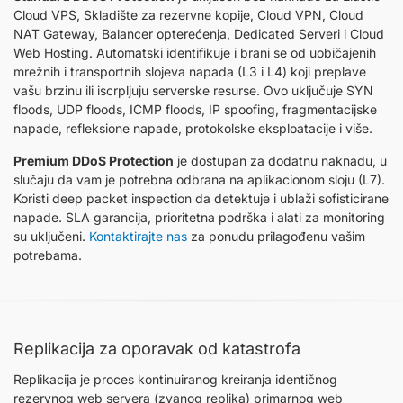
Cloud VPS, Skladište za rezervne kopije, Cloud VPN, Cloud
NAT Gateway, Balancer opterećenja, Dedicated Serveri i Cloud
Web Hosting. Automatski identifikuje i brani se od uobičajenih
mrežnih i transportnih slojeva napada (L3 i L4) koji preplave
vašu brzinu ili iscrpljuju serverske resurse. Ovo uključuje SYN
floods, UDP floods, ICMP floods, IP spoofing, fragmentacijske
napade, refleksione napade, protokolske eksploatacije i više.
Premium DDoS Protection
je dostupan za dodatnu naknadu, u
slučaju da vam je potrebna odbrana na aplikacionom sloju (L7).
Koristi deep packet inspection da detektuje i ublaži sofisticirane
napade. SLA garancija, prioritetna podrška i alati za monitoring
su uključeni.
Kontaktirajte nas
za ponudu prilagođenu vašim
potrebama.
Replikacija za oporavak od katastrofa
Replikacija je proces kontinuiranog kreiranja identičnog
rezervnog web servera (zvanog replika) primarnog web