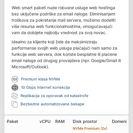
Web smart paketi nude robusne usluge web hostinga
bez uključene podrške za email naloge. Eliminisanjem
troškova za pokretanje mail servera, možemo dodeliti
više resursa web funkcionalnostima, omogućavajući
vam da dobijete najbolju vrednost za svoj novac.
Idealno za klijente koji žele da maksimiziraju
performanse svojih web usluga plaćajući nam samo za
funkcije web servera, dok koriste besplatne ili plaćene
email naloge od drugog provajdera (npr. Google/Gmail ili
Microsoft/Outlook).
Premium klasa NVMe
10 Gbps Internet konekcija
Replikacija za oporavak od katastrofe
Bezbedne automatizovane bekape
Paket
vCPU
RAM
Disk prostor
Domeni
NVMe Premium (2x)