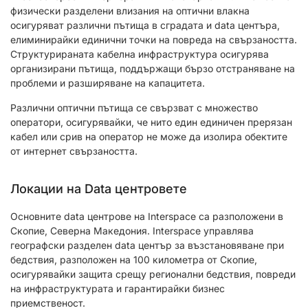
физически разделени влизания на оптични влакна
осигуряват различни пътища в сградата и data центъра,
елиминирайки единични точки на повреда на свързаността.
Структурираната кабелна инфраструктура осигурява
организирани пътища, поддържащи бързо отстраняване на
проблеми и разширяване на капацитета.
Различни оптични пътища се свързват с множество
оператори, осигурявайки, че нито един единичен прерязан
кабел или срив на оператор не може да изолира обектите
от интернет свързаността.
Локации на Data центровете
Основните data центрове на Interspace са разположени в
Скопие, Северна Македония. Interspace управлява
географски разделен data център за възстановяване при
бедствия, разположен на 100 километра от Скопие,
осигурявайки защита срещу регионални бедствия, повреди
на инфраструктурата и гарантирайки бизнес
приемственост.