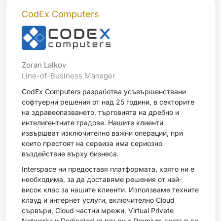
CodEx Computers
Zoran Lalkov
Line-of-Business Manager
CodEx Computers разработва усъвършенствани
софтуерни решения от над 25 години, в секторите
на здравеопазването, търговията на дребно и
интелигентните градове. Нашите клиенти
извършват изключително важни операции, при
които престоят на сервиза има сериозно
въздействие върху бизнеса.
Interspace ни предоставя платформата, която ни е
необходима, за да доставяме решения от най-
висок клас за нашите клиенти. Използваме техните
клауд и интернет услуги, включително Cloud
сървъри, Cloud частни мрежи, Virtual Private
Networks и Dedicated сървъри с Premium достъп до