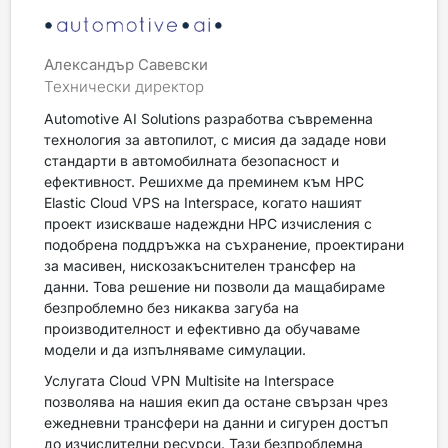
Александър Савевски
Технически директор
Automotive AI Solutions разработва съвременна
технология за автопилот, с мисия да зададе нови
стандарти в автомобилната безопасност и
ефективност. Решихме да преминем към HPC
Elastic Cloud VPS на Interspace, когато нашият
проект изискваше надеждни HPC изчисления с
подобрена поддръжка на съхранение, проектирани
за масивен, нискозакъснителен трансфер на
данни. Това решение ни позволи да мащабираме
безпроблемно без никаква загуба на
производителност и ефективно да обучаваме
модели и да изпълняваме симулации.
Услугата Cloud VPN Multisite на Interspace
позволява на нашия екип да остане свързан чрез
ежедневни трансфери на данни и сигурен достъп
до изчислителни ресурси. Тази безпроблемна