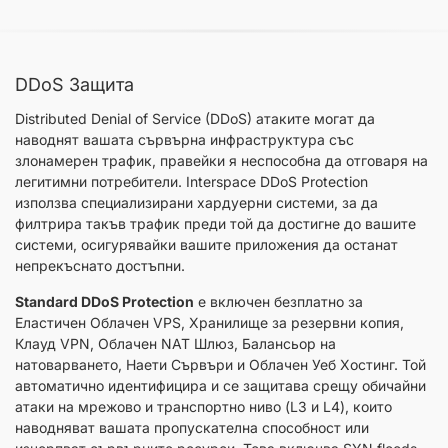
DDoS Защита
Distributed Denial of Service (DDoS) атаките могат да
наводнят вашата сървърна инфраструктура със
злонамерен трафик, правейки я неспособна да отговаря на
легитимни потребители. Interspace DDoS Protection
използва специализирани хардуерни системи, за да
филтрира такъв трафик преди той да достигне до вашите
системи, осигурявайки вашите приложения да останат
непрекъснато достъпни.
Standard DDoS Protection
е включен безплатно за
Еластичен Облачен VPS, Хранилище за резервни копия,
Клауд VPN, Облачен NАТ Шлюз, Балансьор на
натоварването, Наети Сървъри и Облачен Уеб Хостинг. Той
автоматично идентифицира и се защитава срещу обичайни
атаки на мрежово и транспортно ниво (L3 и L4), които
наводняват вашата пропускателна способност или