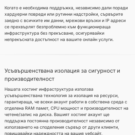
Когато е необходима поддръжка, независимо дали поради
хардуерни повреди или рутинни надстройки, сървърите
заедно с всичките им данни, мрежови връзки и IP адреси
се прехвърлят безпроблемно към функционираща
инфраструктура без прекъсване, осигурявайки
непрекъсната достъпност на вашите онлайн услуги.
Усъвършенствана изолация за сигурност и
производителност
Нашата хостинг инфраструктура използва
усъвършенствана технология за изолация на ресурси,
гарантираща, че всеки акаунт работи в собствена среда с
отделена RAM памет, CPU мощност и производителност на
четене/запис на диска. Вашият хостинг акаунт ще
поддържа постоянна производителност независимо от
използването на споделения сървър от други клиенти,
повишавайки надеждността на вашия уебсайт.