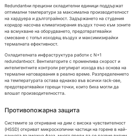
Redundantни прецизни охладителни единици поддържат
оптимални температури за максимална производителност
на хардуера и дълготрайност. Задържането на студения
коридор насочва климатизирания въздух точно към зоните
на всмукване на оборудването, предотвратявайки
смесване с топъл изходящ въздух и максимизирайки
термалната ефективност.
Охладителната инфраструктура работи с N+1
redundantност. Вентилаторите с променлива скорост и
интелигентните контроли регулират изхода въз основа на
термални натоварвания в реално време. Разпределението
на температурата остава еднакво във всички rack-ове,
предотвратявайки горещи точки, които биха могли да
влошат производителността.
Противопожарна защита
Системите за откриване на дим с висока чувствителност
(HSSD) откриват микроскопични частици на горене в най-
ранната възможна фаза, много преди да се развие видим