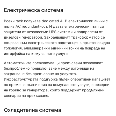
Електрическа система
Всеки rack получава dedicated A+B електрически линии с
пълна AC redundantност. И двата електрически пътя са
защитени от независими UPS системи и подкрепени от
дизелови генератори. Захранващият трансформатор се
свързва към електрическата подстанция в пръстеновидна
топология, елиминирайки единични точки на повреда на
интерфейса на комуналните услуги.
Автоматичните превключващи прекъсвачи позволяват
безпроблемно превключване между източници на
захранване без прекъсване на услугата.
Инфраструктурата поддържа пълен оперативен капацитет
по време на пълни срив на комуналните услуги, с резерви
на гориво за генератора, които поддържат продължени
сценарии на прекъсване.
Охладителна система