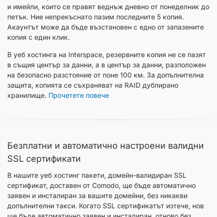
и имейли, които се правят веднъж дневно от понеделник до
петък. Ние непрекъснато пазим последните 5 копия.
Акаунтът може да бъде възстановен с едно от запазените
копия с един клик.
В уеб хостинга на Interspace, резервните копия не се пазят
в същия център за данни, а в център за данни, разположен
на безопасно разстояние от поне 100 км. За допълнителна
защита, копията се съхраняват на RAID дублирано
хранилище.
Прочетете повече
Безплатни и автоматично настроени валидни
SSL сертификати
В нашите уеб хостинг пакети, домейн-валидиран SSL
сертификат, доставен от Comodo, ще бъде автоматично
заявен и инсталиран за вашите домейни, без никакви
допълнителни такси. Когато SSL сертификатът изтече, нов
ще бъде автоматично заявен и инсталиран, отново без