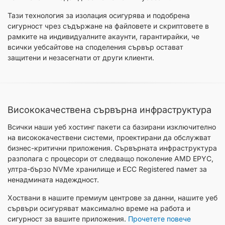
Тази технология за изолация осигурява и подобрена
сигурност чрез съдържане на файловете и скриптовете в
рамките на индивидуалните акаунти, гарантирайки, че
всички уебсайтове на споделения сървър остават
защитени и незасегнати от други клиенти.
Висококачествена сървърна инфраструктура
Всички наши уеб хостинг пакети са базирани изключително
на висококачествени системи, проектирани да обслужват
бизнес-критични приложения. Сървърната инфраструктура
разполага с процесори от следващо поколение AMD EPYC,
ултра-бързо NVMe хранилище и ECC Registered памет за
ненадмината надеждност.
Хоствани в нашите премиум центрове за данни, нашите уеб
сървъри осигуряват максимално време на работа и
сигурност за вашите приложения.
Прочетете повече