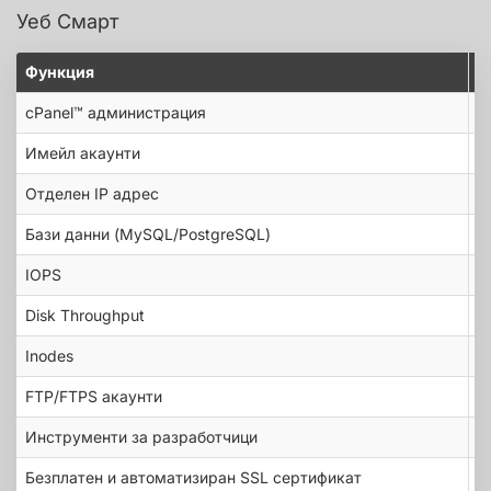
Уеб Смарт
Функция
У
cPanel™ администрация
Имейл акаунти
Отделен IP адрес
Бази данни (MySQL/PostgreSQL)
IOPS
Disk Throughput
Inodes
FTP/FTPS акаунти
Инструменти за разработчици
P
Безплатен и автоматизиран SSL сертификат