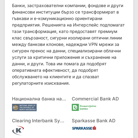
Банки, застрахователни компании, фондове и други
финансови институции бързо се трансформират в
гъвкави и е-комуникационно ориентирани
предприятия. Решенията на Интерспейс подпомагат
тази трансформация, като предоставят премиум
клас свързаност, сигурни изолирани оптични линии
между банкови клонове, надеждни VPN мрежи за
сигурен пренос на данни, специализирани облачни
услуги за критични приложения и съхранение на
данни, и други. Това им помага да подобрят
оперативната ефективност, да подобрят
обслужването на клиентите и да спазват
регулаторните изисквания.
Национална банка на РСМ
Commercial Bank AD
Clearing Interbank Systems AD
Sparkasse Bank AD