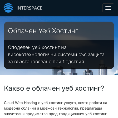
Toggl
navig
Облачен Уеб Хостинг
Споделен уеб хостинг на
високотехнологични системи със защита
за възстановяване при бедствия
Какво е облачен уеб хостинг?
Cloud Web Hosting е уеб хостинг услуга, която работи на
модерни облачни и мрежови технологии, предлагаща
значителни предимства пред традиционния уеб хостинг.