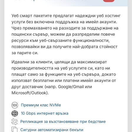
Уеб смарт пакетите предлагат надеждни уеб хостинг
услуги без включена поддръжка на имейл акаунти.
Чрез премахването на разходите за поддържане на
пощенски сървър, можем да разпределим повече
ресурси към уеб-свързаните функционалности,
позволявайки ви да получите най-добрата стойност
за парите си.
Идеални за клиенти, целящи да максимизират
производителността на уеб услугите си, като ни
плащат само за функциите на уеб сървъра, докато
използват безплатни или платени имейл акаунти от
друг доставчик (напр. Google/Gmail или
Microsoft/Outlook).
Премиум клас NVMe
10 Gbps интернет връзка
Репликация за възстановяване при бедствие
Сигурни автоматизирани бекъпи