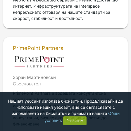
интернет. Инфраструктурата на Interspace
непрекъснато отговаря на нашите стандарти за
скорост, стабилност и достъпност.
PrimePoint Partners
Зоран Мартиновски
Съосновател
PrimePoint Partners е водещата консултантска
компания в Западните Балкани, специализирана в
Нашият уебсайт използва бисквитки. Продължавайки да
изпълнението на програми за икономическо
използвате нашия уебсайт, вие се съгласявате с
развитие с висок ефект, стратегически
използването на бисквитки и приемате нашите
Общи
консултации, бизнес акселерация и достъп до
условия
.
Разбирам
финансиране.