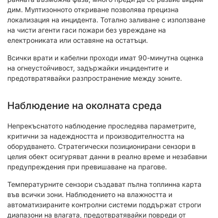
дим. Мултизонното откриване позволява прецизна
локализация на инцидента. Тотално заливане с използване
на чисти агенти гаси пожари без увреждане на
електрониката или оставяне на остатъци.
Всички врати и кабелни проходи имат 90-минутна оценка
на огнеустойчивост, задържайки инцидентите и
предотвратявайки разпространение между зоните.
Наблюдение на околната среда
Непрекъснатото наблюдение проследява параметрите,
критични за надеждността и производителността на
оборудването. Стратегически позиционирани сензори в
целия обект осигуряват данни в реално време и незабавни
предупреждения при превишаване на прагове.
Температурните сензори създават пълна топлинна карта
във всички зони. Наблюдението на влажността и
автоматизираните контролни системи поддържат строги
диапазони на влагата, предотвратявайки повреди от