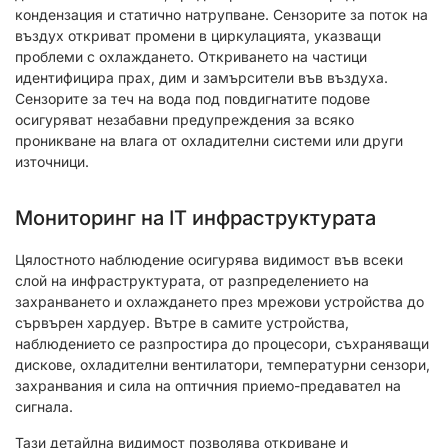
кондензация и статично натрупване. Сензорите за поток на
въздух откриват промени в циркулацията, указващи
проблеми с охлаждането. Откриването на частици
идентифицира прах, дим и замърсители във въздуха.
Сензорите за теч на вода под повдигнатите подове
осигуряват незабавни предупреждения за всяко
проникване на влага от охладителни системи или други
източници.
Мониторинг на IT инфраструктурата
Цялостното наблюдение осигурява видимост във всеки
слой на инфраструктурата, от разпределението на
захранването и охлаждането през мрежови устройства до
сървърен хардуер. Вътре в самите устройства,
наблюдението се разпростира до процесори, съхраняващи
дискове, охладителни вентилатори, температурни сензори,
захранвания и сила на оптичния приемо-предавател на
сигнала.
Тази детайлна видимост позволява откриване и