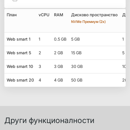
План
vCPU
RAM
Дисково пространство
Дом
NVMe Премиум (2x)
Web smart 1
1
0.5 GB
5 GB
1
Web smart 5
2
2 GB
15 GB
5
Web smart 10
3
3 GB
30 GB
10
Web smart 20
4
4 GB
50 GB
20
Други функционалности