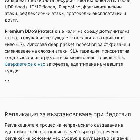
изчерпват сървърните ресурси. Това включва SYN floods,
UDP floods, ICMP floods, IP spoofing, фрагментационни
атаки, рефлексионни атаки, протоколни експлоатации и
други.
Premium DDoS Protection
е налична срещу допълнителна
такса, в случай че се нуждаете от защита на приложно
ниво (L7). Използва deep packet inspection за откриване и
смекчаване на сложни атаки. SLA гаранция, приоритетна
поддръжка и инструменти за мониторинг са включени.
Свържете се с нас
за оферта, адаптирана към вашите
нужди.
```
Репликация за възстановяване при бедствия
Репликацията е процес на непрекъснато създаване на
идентично резервно копие на уеб сървър (наречено
реплика) на основния уеб сървър в друг център за данни,