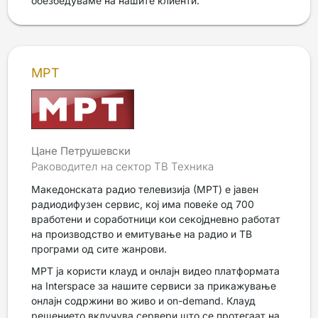
обезбедуваме на нашите клиенти.
МРТ
Цане Петрушевски
Раководител на сектор ТВ Техника
Македонската радио телевизија (МРТ) е јавен
радиодифузен сервис, кој има повеќе од 700
вработени и соработници кои секојдневно работат
на производство и емитување на радио и ТВ
програми од сите жанрови.
МРТ ја користи клауд и онлајн видео платформата
на Interspace за нашите сервиси за прикажување
онлајн содржини во живо и on-demand. Клауд
решението вклучува сервери што се протегаат на