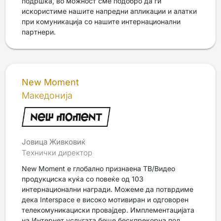
подршка, во можност сме подобро да ги
искористиме нашите напредни апликации и алатки
при комуникација со нашите интернационални
партнери.
New Moment
Македонија
Јовица Живковиќ
Технички директор
New Moment е глобално признаена ТВ/Видео
продукциска куќа со повеќе од 103
интернационални награди. Можеме да потврдиме
дека Interspace е високо мотивиран и одговорен
телекомуникациски провајдер. Имплементацијата
на Интернет услугата беше бескпрекорна под