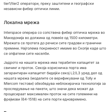
tier1/tier2 оператори, преку заштитени и географски
независни фибер оптички линии.
Локална мрежа
Interspace оперира со сопствена фибер оптичка мрежа во
Македонија во должина од повеќе од 1500 километри.
Мрежата се протега до речиси сите градови и гранични
премини. Најголема покриеност имаме во Скопје каде што
се опфатени сите населби.
Јадрото на нашата мрежа има терабитен капацитет за
свичинг и проток. Секоја корисничка порта има
загарантиран капацитет бидејќи секој L2/L3 уред дел од
нашата мрежа (моделите се верификувани од Tolly и
Miercom тестови) обезбедува неблокирачка технологија за
проследување на пакети, што значи дека можат да
процесираат максимален проток на сите големини на
фрејмови (64-1518) на сите порти едновремено.