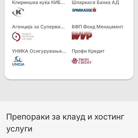
Клириншка куќа КИБС АД
Шпаркасе Банка АД
Агенција за Супервизија на Осигурување
ВФП Фонд Менаџмент
УНИКА Осигурување АД
Профи Кредит
Препораки за клауд и хостинг
услуги