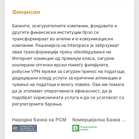
Финансии
Банките, осигурителните компании, фондовите и
другите финансиски институции брзо се
трансформираат во агилни и е-комуникациски
компании. Решенијата на Interspace ја забрзуваат
оваа трансформација преку обезбедување на
Интернет конекции од премиум класа, сигурни
изолирани оптички врски помеѓу филијалите,
робусни VPN мрежи за сигурен пренос на податоци,
дедицирани клауд услуги за критични апликации и
чување на податоци и многу повеќе. Ова им помага
да ја зголемат оперативната ефикасност, да ја
подобрат корисничката услуга и да се усогласат со
регулаторните барања.
Народна Банка на РСМ
Комерцијална Банка АД