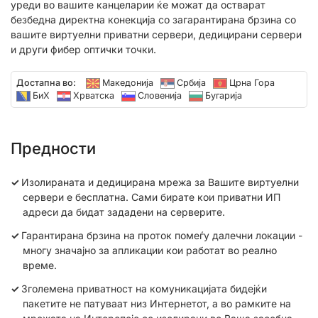
уреди во вашите канцеларии ќе можат да остварат
безбедна директна конекција со загарантирана брзина со
вашите виртуелни приватни сервери, дедицирани сервери
и други фибер оптички точки.
Достапна во:
Македонија
Србија
Црна Гора
БиХ
Хрватска
Словенија
Бугарија
Предности
Изолираната и дедицирана мрежа за Вашите виртуелни
сервери е бесплатна. Сами бирате кои приватни ИП
адреси да бидат зададени на серверите.
Гарантирана брзина на проток помеѓу далечни локации -
многу значајно за апликации кои работат во реално
време.
Зголемена приватност на комуникацијата бидејќи
пакетите не патуваат низ Интернетот, а во рамките на