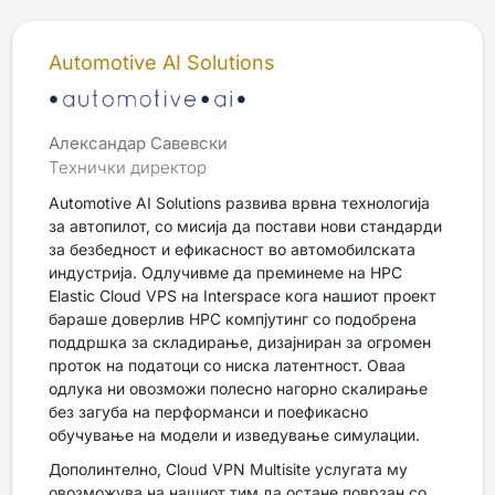
Automotive AI Solutions
Александар Савевски
Технички директор
Automotive AI Solutions развива врвна технологија
за автопилот, со мисија да постави нови стандарди
за безбедност и ефикасност во автомобилската
индустрија. Одлучивме да преминеме на HPC
Elastic Cloud VPS на Interspace кога нашиот проект
бараше доверлив HPC компјутинг со подобрена
поддршка за складирање, дизајниран за огромен
проток на податоци со ниска латентност. Оваа
одлука ни овозможи полесно нагорно скалирање
без загуба на перформанси и поефикасно
обучување на модели и изведување симулации.
Дополинтелно, Cloud VPN Multisite услугата му
овозможува на нашиот тим да остане поврзан со