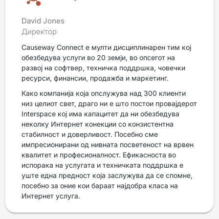
David Jones
Директор
Causeway Connect е мулти дисциплинарен тим кој
обезбедува услуги во 20 земји, во опсегот на
развој на софтвер, техничка поддршка, човечки
ресурси, финансии, продажба и маркетинг.
Како компанија која опслужува над 300 клиенти
низ целиот свет, драго ни е што постои провајдерот
Interspace кој има капацитет да ни обезбедува
неколку Интернет конекции со конзистентна
стабилност и доверливост. Посебно сме
импресионирани од нивната посветеност на врвен
квалитет и професионалност. Ефикасноста во
испорака на услугата и техничката поддршка е
уште една предност која заслужува да се спомне,
посебно за оние кои бараат најдобра класа на
Интернет услуга.