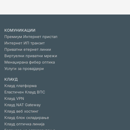
КОМУНИКАЦИИ
Премиум Интернет пристап
Интернет ИП транзит
Приватни етернет линии
Виртуелни приватни мрежи
Менаџирана фибер оптика
Услуги за провајдери
КЛАУД
Клауд платформа
Еластичен Клауд ВПС
Клауд VPN
Клауд NAT Gateway
Клауд веб хостинг
Клауд блок складирање
Клауд оптичка линија