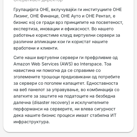
Групацијата ОНЕ, вклучувајќи ги институциите ОНЕ
Лизинг, ОНЕ Финанце, ОНЕ Ауто и ОНЕ Рентал, е
бизнис кој се гради врз принципите на посветеност,
експертиза, иновации и ефикасност. Во нашето
работење користиме клауд виртуелни сервери за
различни апликации кои ги користат нашите
вработени и клиенти.
Сите наши виртуелни сервери ги префрливме од
Amazon Web Services (AWS) во Interspace. Тоа
навистина ни помогна да се справиме со
зголемените трошоци предизвикани од потребите
за сервери со поголем капацитет. Едноставноста
на веб панелот за управување, во комбинација со
алатките за заштите на податоците на безбедна
далечна (disaster recovery) и исклучителните
перформанси на серверите, ни влева сигурност
дека нашите бизнис процеси имаат стабилна ИТ
инфраструктура.