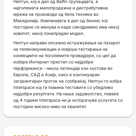
Нептун, кој е дел од Balfin групацијата, е
најголемата малопродажна и дистрибутивна
мрежа на производи од бела техника во
Македонија. Компанијата е дел од бизнис кој
постојано се менува и каде секојдневно има некој
новитет, некој понапреден модел.
Нептун направи опсежно истражување на пазарот
на телекомуникации и изврши тестирање на
конекциите на поголемите провајдери, со цел да
избере Интернет пристап со најдобри
перформанси - ниска латенција кон хостови во
Европа, САД и Азија, како и континуиран
загарантиран проток на сообраќај. Нептун го избра
Interspace кој ги помина тестовите со убедливо
најдобри резултати. На наше задоволство, повеќе
од 4 години Interspace ни ја испорачува услугата со
постојано високо ниво на квалитет.