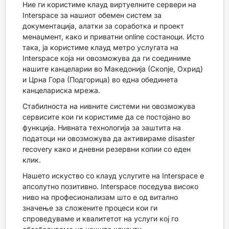
Ние ги користиме клауд виртуелните сервери на
Interspace за нашиот обемен систем за
документација, алатки за соработка и проект
менаџмент, како и приватни online состаноци. Исто
така, ја користиме клауд метро услугата на
Interspace која ни овозможува да ги соединиме
нашите канцеларии во Македонија (Скопје, Охрид)
и Црна Гора (Подгорица) во една обединета
канцелариска мрежа.
Стабилноста на нивните системи ни овозможува
сервисите кои ги користиме да се постојано во
функција. Нивната технологија за заштита на
податоци ни овозможува да активираме disaster
recovery како и дневни резервни копии со еден
клик.
Нашето искуство со клауд услугите на Interspace е
апсолутно позитивно. Interspace поседува високо
ниво на професионализам што е од витално
значење за сложените процеси кои ги
спроведуваме и квалитетот на услуги кој го