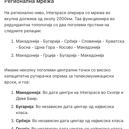
Регионална мрежа
На регионално ниво, Interspace оперира со мрежа во
вкупна должина од околу 2000км. Таа функционира во
редундантна топологија со два поголеми прстени на
следните релации:
Македонија - Бугарија - Србија - Словенија - Хрватска
- Босна - Црна Гора - Косово - Македонија
Македонија - Грција - Бугарија - Македонија
Имаме неколку поголеми централни точки со високо
капацитетна рутирачка опрема за телекомуникациски
врски, и тоа:
Македонија
: Во дата центри на Interspace во Скопје и
Деве Баир.
Бугарија
: Во независен дата центар од највисока
класа.
Србија
: Во независен дата центар од највисока класа.
Грција
: Во независен дата центар од највисока класа.