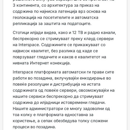
3 континента, со архитектура за приказ на
содржина по најниска латенција врз основа на
геолокација на посетителите и автоматска
репликација за заштита на податоците.
Стотици илјади видеа, како и 12 ТВ и радио канали,
беспрекорно се стримуваат преку клауд сервери
на Interspace. Содржините се прикажуваат со
највисок квалитет, без разлика од каде се
поврзуваат гледачите и каков е квалитетот на
нивната Интернет конекција.
Interspace платформата автоматски ги прави сите
работи во позадина, вклучувајќи енкодирање во
повеќе резолуции и дистрибуција на истата
содржината од повеќе сервери, овозможувајќи на
нашите сервиси беспрекорно да стримуваат
содржина до илјадници истовремени гледачи.
Нашите администратори се многу задоволни од
тоа колку е платформата едноставна за
користење, а сепак обезбедува толку сложени
процеси во позадина.