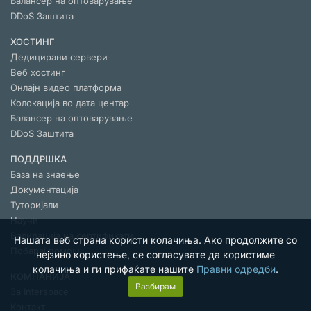
Балансер на оптоварување
DDoS Заштита
ХОСТИНГ
Дедицирани сервери
Веб хостинг
Онлајн видео платформа
Колокација во дата центар
Балансер на оптоварување
DDoS Заштита
ПОДДРШКА
База на знаење
Документација
Туторијали
Научи
Валидација на сертификaти
Нашата веб страна користи колачиња. Ако продолжите со
Побарај помош
нејзино користење, се согласувате да користиме
колачиња и ги прифаќате нашите
Правни одредби
.
КОМПАНИЈА
Разбирам
За Interspace
Контакт