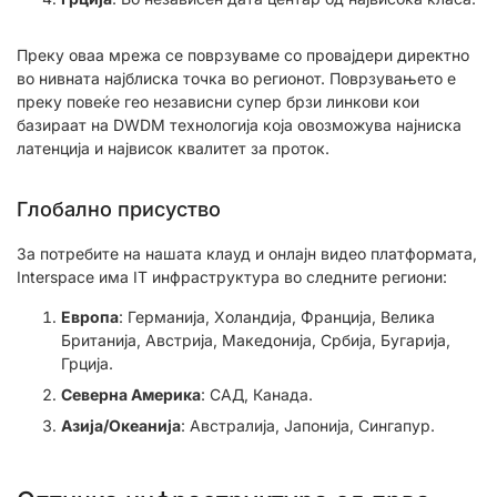
Преку оваа мрежа се поврзуваме со провајдери директно
во нивната најблиска точка во регионот. Поврзувањето е
преку повеќе гео независни супер брзи линкови кои
базираат на DWDM технологија која овозможува најниска
латенција и највисок квалитет за проток.
Глобално присуство
За потребите на нашата клауд и онлајн видео платформата,
Interspace има IT инфраструктура во следните региони:
Европа
: Германија, Холандија, Франција, Велика
Британија, Австрија, Македонија, Србија, Бугарија,
Грција.
Северна Америка
: САД, Канада.
Азија/Океанија
: Австралија, Јапонија, Сингапур.