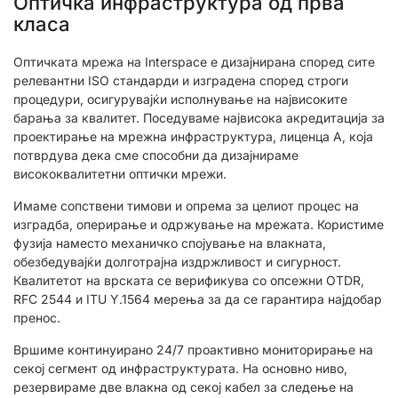
Оптичкa инфраструктура од прва
класа
Оптичката мрежа на Interspace е дизајнирана според сите
релевантни ISO стандарди и изградена според строги
процедури, осигурувајќи исполнување на највисоките
барања за квалитет. Поседуваме највисока акредитација за
проектирање на мрежна инфраструктура, лиценца А, која
потврдува дека сме способни да дизајнираме
висококвалитетни оптички мрежи.
Имаме сопствени тимови и опрема за целиот процес на
изградба, оперирање и одржување на мрежата. Користиме
фузија наместо механичко спојување на влакната,
обезбедувајќи долготрајна издржливост и сигурност.
Квалитетот на врската се верификува со опсежни OTDR,
RFC 2544 и ITU Y.1564 мерења за да се гарантира најдобар
пренос.
Вршиме континуирано 24/7 проактивно мониторирање на
секој сегмент од инфраструктурата. На основно ниво,
резервираме две влакна од секој кабел за следење на