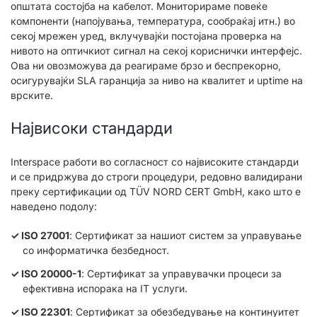
општата состојба на кабелот. Мониторираме повеќе
компоненти (напојувања, температура, сообраќај итн.) во
секој мрежен уред, вклучувајќи постојана проверка на
нивото на оптичкиот сигнал на секој кориснички интерфејс.
Ова ни овозможува да реагираме брзо и беспрекорно,
осигурувајќи SLA гаранција за ниво на квалитет и uptime на
врските.
Највисоки стандарди
Interspace работи во согласност со највисоките стандарди
и се придржува до строги процедури, редовно валидирани
преку сертификации од TÜV NORD CERT GmbH, како што е
наведено подолу:
ISO 27001
: Сертификат за нашиот систем за управување
со информатичка безбедност.
ISO 20000-1
: Сертификат за управувачки процеси за
ефективна испорака на IT услуги.
ISO 22301
: Сертификат за обезбедување на континуитет