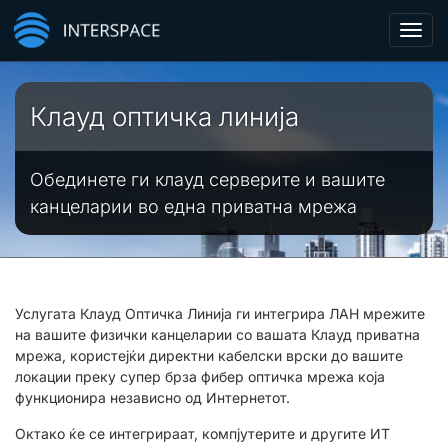
Toggl
navig
Клауд оптичка линија
Обединете ги клауд серверите и вашите
канцеларии во една приватна мрежа
Услугата Клауд Оптичка Линија ги интегрира ЛАН мрежите
на вашите физички канцеларии со вашата Клауд приватна
мрежа, користејќи директни кабелски врски до вашите
локации преку супер брза фибер оптичка мрежа која
функционира независно од Интернетот.
Октако ќе се интегрираат, компјутерите и другите ИТ