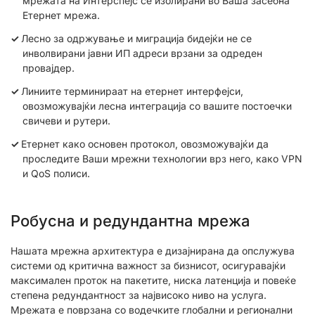
мрежата на Интерспејс се изолирани во Ваша засебна
Етернет мрежа.
Лесно за одржување и миграција бидејќи не се
инволвирани јавни ИП адреси врзани за одреден
провајдер.
Линиите терминираат на етернет интерфејси,
овозможувајќи лесна интеграција со вашите постоечки
свичеви и рутери.
Етернет како основен протокол, овозможувајќи да
проследите Ваши мрежни технологии врз него, како VPN
и QoS полиси.
Робусна и редундантна мрежа
Нашата мрежна архитектура е дизајнирана да опслужува
системи од критична важност за бизнисот, осигуравајќи
максимален проток на пакетите, ниска латенција и повеќе
степена редундантност за највисоко ниво на услуга.
Мрежата е поврзана со водечките глобални и регионални