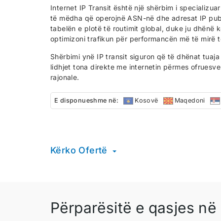
Internet IP Transit është një shërbim i specializua
të mëdha që operojnë ASN-në dhe adresat IP publ
tabelën e plotë të routimit global, duke ju dhënë k
optimizoni trafikun për performancën më të mirë të
Shërbimi ynë IP transit siguron që të dhënat tuaj
lidhjet tona direkte me internetin përmes ofruesve
rajonale.
E disponueshme në:
Kosovë
Maqedoni
Kërko Ofertë
Përparësitë e qasjes në 