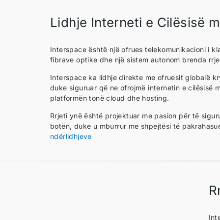
Lidhje Interneti e Cilësisë 
Interspace është një ofrues telekomunikacioni i kla
fibrave optike dhe një sistem autonom brenda rrje
Interspace ka lidhje direkte me ofruesit globalë kr
duke siguruar që ne ofrojmë internetin e cilësisë
platformën tonë cloud dhe hosting.
Rrjeti ynë është projektuar me pasion për të sigur
botën, duke u mburrur me shpejtësi të pakrahasu
ndërlidhjeve
R
Int