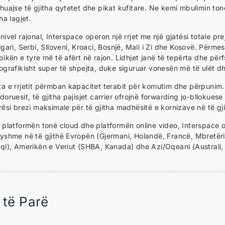
huajse të gjitha qytetet dhe pikat kufitare. Ne kemi mbulimin ton
tha lagjet.
nivel rajonal, Interspace operon një rrjet me një gjatësi totale p
lgari, Serbi, Slloveni, Kroaci, Bosnjë, Mali i Zi dhe Kosovë. Përmes 
pikën e tyre më të afërt në rajon. Lidhjet janë të tepërta dhe pë
ografikisht super të shpejta, duke siguruar vonesën më të ulët dhe 
a e rrjetit përmban kapacitet terabit për komutim dhe përpunim.
doruesit, të gjitha pajisjet carrier ofrojnë forwarding jo-bllokuese
rësi brezi maksimale për të gjitha madhësitë e kornizave në të gji
 platformën tonë cloud dhe platformën online video, Interspace o
yshme në të gjithë Evropën (Gjermani, Holandë, Francë, Mbretëria
qi), Amerikën e Veriut (SHBA, Kanada) dhe Azi/Oqeani (Australi,
t të Parë