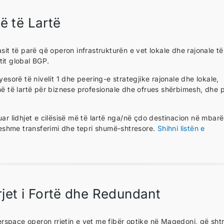
më të Lartë
sit të parë që operon infrastrukturën e vet lokale dhe rajonale të
tit global BGP.
yesorë të nivelit 1 dhe peering-e strategjike rajonale dhe lokale,
 më të lartë për biznese profesionale dhe ofrues shërbimesh, dhe 
uar lidhjet e cilësisë më të lartë nga/në çdo destinacion në mbarë
eshme transferimi dhe tepri shumë-shtresore.
Shihni listën e
rjet i Fortë dhe Redundant
erspace operon rrjetin e vet me fibër optike në Maqedoni, që shtri