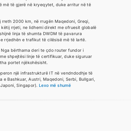
ë më të gjerë në kryeqytet, duke arritur në të
rej rreth 2000 km, në rrugën Maqedoni, Greqi,
këtij rrjeti, ne lidhemi direkt me ofruesit globalë
rfshijnë linja të shumta DWDM të pavarura
rrjedhën e trafikut të cilësisë më të lartë.
 Nga bërthama deri te çdo router fundor i
 me shpejtësi linje të certifikuar, duke siguruar
tha portet njëkohësisht.
peron një infrastrukturë IT në vendndodhje të
 e Bashkuar, Austri, Maqedoni, Serbi, Bullgari,
 Japoni, Singapor).
Lexo më shumë