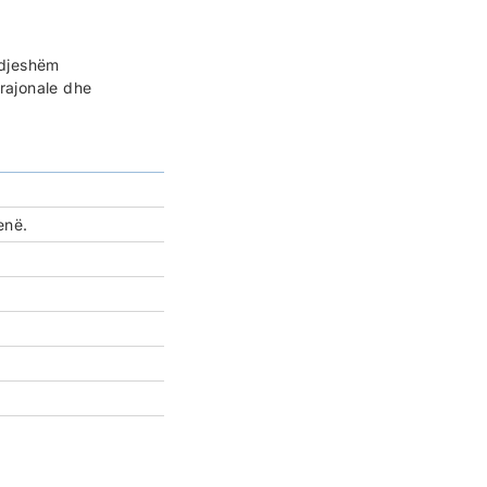
ndjeshëm
 rajonale dhe
enë.