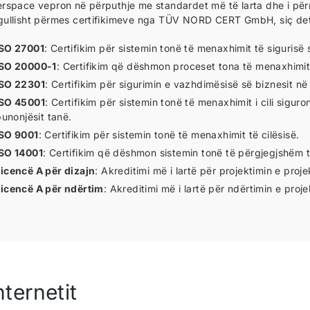
erspace vepron në përputhje me standardet më të larta dhe i për
gullisht përmes certifikimeve nga TÜV NORD CERT GmbH, siç de
ISO 27001
: Certifikim për sistemin tonë të menaxhimit të sigurisë 
ISO 20000-1
: Certifikim që dëshmon proceset tona të menaxhimit 
ISO 22301
: Certifikim për sigurimin e vazhdimësisë së biznesit në 
ISO 45001
: Certifikim për sistemin tonë të menaxhimit i cili sigu
punonjësit tanë.
ISO 9001
: Certifikim për sistemin tonë të menaxhimit të cilësisë.
ISO 14001
: Certifikim që dëshmon sistemin tonë të përgjegjshëm 
icencë A për dizajn
: Akreditimi më i lartë për projektimin e proj
icencë A për ndërtim
: Akreditimi më i lartë për ndërtimin e proj
nternetit