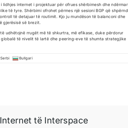
r i lidhjes internet i projektuar për ofrues shërbimesh dhe ndërmar
ike të tyre. Shërbimi ofrohet përmes një sesioni BGP që shpërn
ontroll të detajuar të routimit. Kjo ju mundëson të balanconi dhe
 gjerësisë së brezit.
a të udhëtojnë rrugët më të shkurtra, më efikase, duke përdorur
 globalë të nivelit të lartë dhe peering-eve të shumta strategjike
Serbi
Bullgari
Internet të Interspace