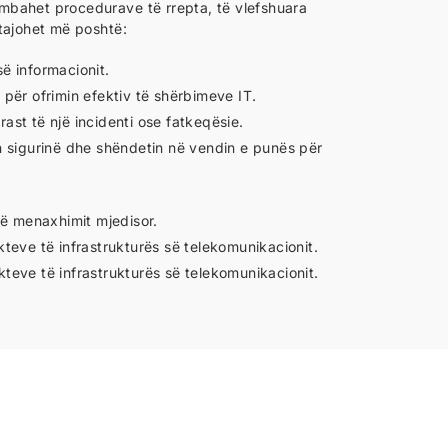
mbahet procedurave të rrepta, të vlefshuara
tajohet më poshtë:
së informacionit.
për ofrimin efektiv të shërbimeve IT.
rast të një incidenti ose fatkeqësie.
ron sigurinë dhe shëndetin në vendin e punës për
të menaxhimit mjedisor.
ekteve të infrastrukturës së telekomunikacionit.
ekteve të infrastrukturës së telekomunikacionit.