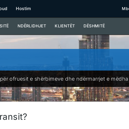
oud
Hostim
Mbë
SITË
NDËRLIDHJET
KLIENTËT
DËSHMITË
rit për ofruesit e shërbimeve dhe ndërmarrjet e mëdha
transit?