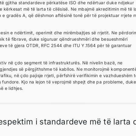
as të gjitha standardeve përkatëse ISO dhe ndërtuar duke ndjekur
 kërkesat më të larta të cilësisë. Ne mbajmë akreditimin më të l
cën e gradës A, që dëshmon aftësinë tonë për të projektuar rrjete 
esin e ndërtimit, operimit dhe mirëmbajtjes së rrjetit. Ne përdori
nik të fibrave, duke siguruar qëndrueshmëri dhe besueshmëri
atjeve të gjera OTDR, RFC 2544 dhe ITU Y.1564 për të garantuar
v në çdo segment të infrastrukturës. Në nivelin bazë, ne
e gjendjes së përgjithshme të kabllos. Ne monitorojmë komponent
afiku, në çdo pajisje rrjeti, përfshirë verifikimin e vazhdueshëm t
s fundore. Kjo na lejon të veprojmë shpejt dhe pa probleme, duk
 e lidhjes.
espektim i standardeve më të larta 