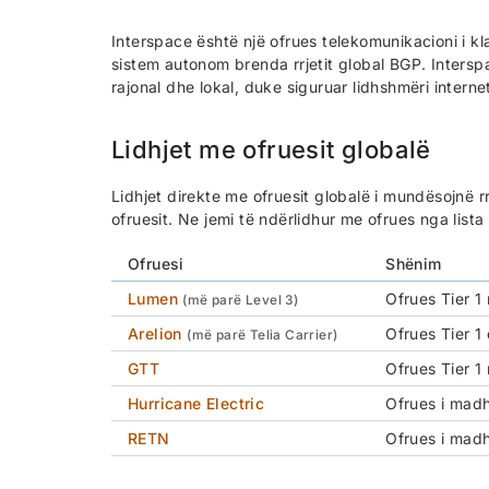
Interspace është një ofrues telekomunikacioni i kl
sistem autonom brenda rrjetit global BGP. Interspa
rajonal dhe lokal, duke siguruar lidhshmëri internet
Lidhjet me ofruesit globalë
Lidhjet direkte me ofruesit globalë i mundësojnë rrj
ofruesit. Ne jemi të ndërlidhur me ofrues nga lista
Ofruesi
Shënim
Lumen
Ofrues Tier 1
(më parë Level 3)
Arelion
Ofrues Tier 1
(më parë Telia Carrier)
GTT
Ofrues Tier 1
Hurricane Electric
Ofrues i madh
RETN
Ofrues i madh