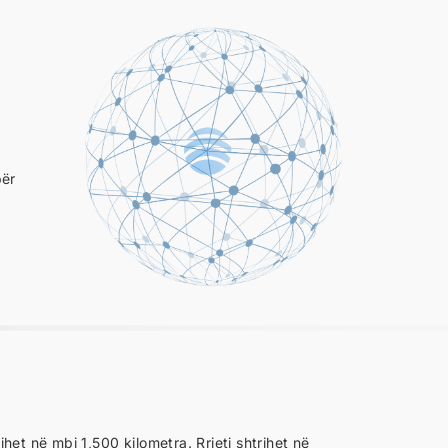
për
het në mbi 1,500 kilometra. Rrjeti shtrihet në