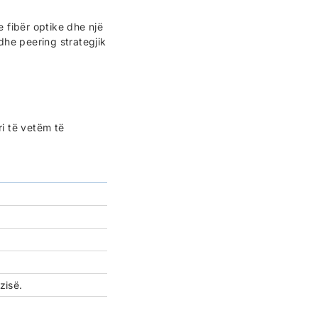
e fibër optike dhe një
 dhe peering strategjik
ri të vetëm të
zisë.