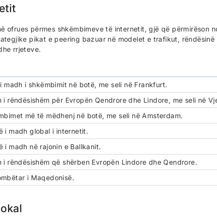
tit
më ofrues përmes shkëmbimeve të internetit, gjë që përmirëson 
ategjike pikat e peering bazuar në modelet e trafikut, rëndësinë
he rrjeteve.
i madh i shkëmbimit në botë, me seli në Frankfurt.
i rëndësishëm për Evropën Qendrore dhe Lindore, me seli në Vj
mbimet më të mëdhenj në botë, me seli në Amsterdam.
i madh global i internetit.
i madh në rajonin e Ballkanit.
 i rëndësishëm që shërben Evropën Lindore dhe Qendrore.
mbëtar i Maqedonisë.
lokal