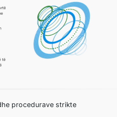
artë
me
m
ë të
ë
e
dhe procedurave strikte