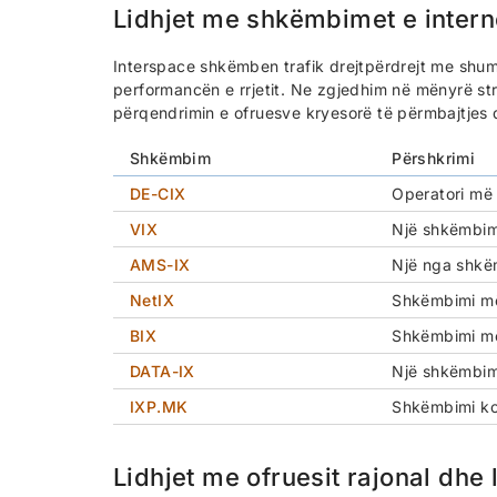
Lidhjet me shkëmbimet e interne
Interspace shkëmben trafik drejtpërdrejt me shu
performancën e rrjetit. Ne zgjedhim në mënyrë str
përqendrimin e ofruesve kryesorë të përmbajtjes d
Shkëmbim
Përshkrimi
DE-CIX
Operatori më 
VIX
Një shkëmbim 
AMS-IX
Një nga shkë
NetIX
Shkëmbimi më 
BIX
Shkëmbimi më 
DATA-IX
Një shkëmbim
IXP.MK
Shkëmbimi ko
Lidhjet me ofruesit rajonal dhe 