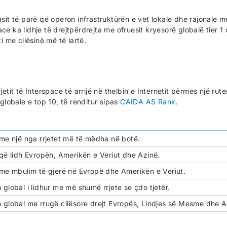
asit të parë që operon infrastruktürën e vet lokale dhe rajonale m
ce ka lidhje të drejtpërdrejta me ofruesit kryesorë globalë tier 1
i me cilësinë më të lartë.
etit të Interspace të arrijë në thelbin e Internetit përmes një rute
 globale e top 10, të renditur sipas
CAIDA AS Rank
.
 me një nga rrjetet më të mëdha në botë.
 që lidh Evropën, Amerikën e Veriut dhe Azinë.
 me mbulim të gjerë në Evropë dhe Amerikën e Veriut.
 global i lidhur me më shumë rrjete se çdo tjetër.
 global me rrugë cilësore drejt Evropës, Lindjes së Mesme dhe A