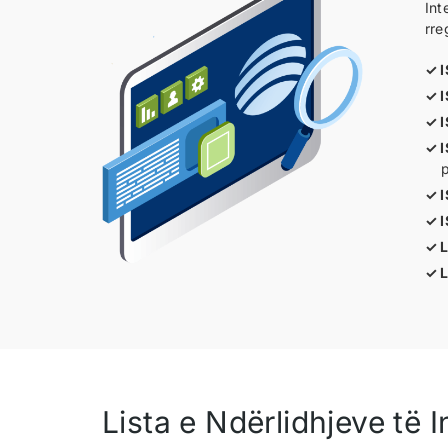
Int
rre
L
L
Lista e Ndërlidhjeve të I