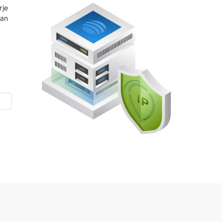
rje
dan