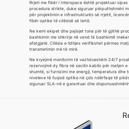
Rrjeti me fibër i Interspace është projektuar sip
procedura strikte, duke siguruar përputhshmëri me
për projektimin e infrastrukturës së rrjetit, licen
fibër optike të cilësisë së lartë.
Ne kemi ekipet dhe pajisjet tona për të gjithë proc
bashkimin me shkrirje në vend të bashkimit meka
afatgjatë. Cilësia e lidhjes verifikohet përmes m
transmetimin më të mirë.
Ne kryejmë monitorim të vazhdueshëm 24/7 proakti
rezervojmë dy fibra në secilin kabllo për matjen 
shumtë, si furnizimi me energji, temperatura dhe tr
niveleve të fuqisë optike në çdo ndërfaqe të pikë
siguruar SLA-në e garantuar dhe disponueshmërinë
R