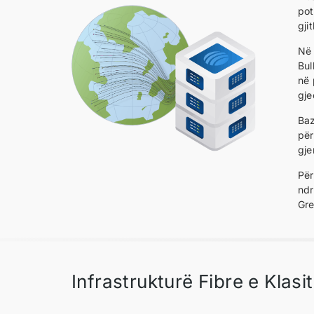
pot
gji
Në 
Bul
në 
gje
Baz
për
gje
Për
ndr
Gre
Infrastrukturë Fibre e Klasi