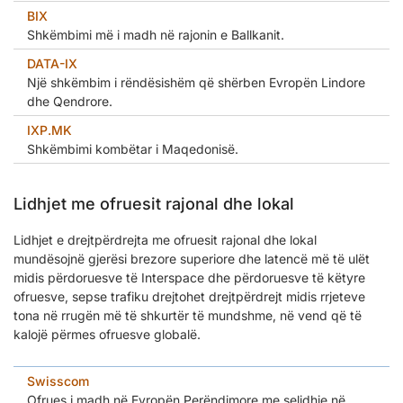
BIX
Shkëmbimi më i madh në rajonin e Ballkanit.
DATA-IX
Një shkëmbim i rëndësishëm që shërben Evropën Lindore
dhe Qendrore.
IXP.MK
Shkëmbimi kombëtar i Maqedonisë.
Lidhjet me ofruesit rajonal dhe lokal
Lidhjet e drejtpërdrejta me ofruesit rajonal dhe lokal
mundësojnë gjerësi brezore superiore dhe latencë më të ulët
midis përdoruesve të Interspace dhe përdoruesve të këtyre
ofruesve, sepse trafiku drejtohet drejtpërdrejt midis rrjeteve
tona në rrugën më të shkurtër të mundshme, në vend që të
kalojë përmes ofruesve globalë.
Swisscom
Ofrues i madh në Evropën Perëndimore me selidhje në