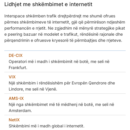
Lidhjet me shkëmbimet e internetit
Interspace shkëmben trafik drejtpërdrejt me shumë ofrues
përmes shkëmbimeve të internetit, gjë që përmirëson ndjeshëm
performancën e rrjetit. Ne zgjedhim në mënyrë strategjike pikat
e peering bazuar në modelet e trafikut, rëndësinë rajonale dhe
përqendrimin e ofruesve kryesorë të përmbajtjes dhe rrjeteve.
DE-CIX
Operatori më i madh i shkëmbimit në botë, me seli në
Frankfurt.
VIX
Një shkëmbim i rëndësishëm për Evropën Qendrore dhe
Lindore, me seli në Vjenë.
AMS-IX
Një nga shkëmbimet më të mëdhenj në botë, me seli në
Amsterdam.
NetIX
Shkëmbimi më i madh global i internetit.