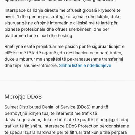
Interspace ka lidhje direkte me ofruesit globalë kryesorë të
nivelit 1 dhe peering-e strategjike rajonale dhe lokale, duke
siguruar që ne ofrojmë internetin e cilësisë më të lartë për
biznese profesionale dhe ofrues shërbimesh, dhe për
platformën tonë cloud dhe hosting.
Rrjeti ynë është projektuar me pasion për të siguruar lidhjet e
cilësisë më të lartë nga/në çdo destinacion në mbarë botën,
duke u mburrur me shpejtësi të pakrahasueshme transferimi
dhe tepri shumë-shtresore.
Shihni listën e ndërlidhjeve
Mbrojtje DDoS
Sulmet Distributed Denial of Service (DDoS) mund të
përmbytjnë lidhjen tuaj të internetit me trafik të
dashakeqësishëm, duke e bërë atë të paaftë të përgjigjet ndaj
trafikut të ligjshëm. Interspace DDoS Protection përdor sisteme
të specializuara hardware për të filtruar trafikun e tillë përpara