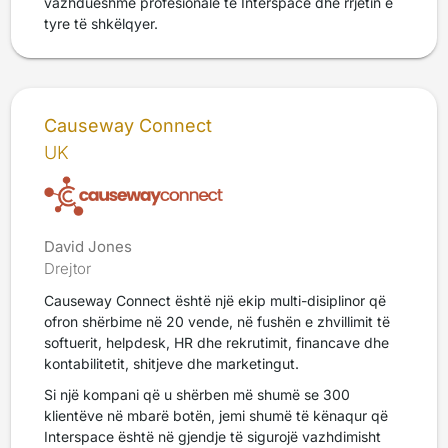
vazhdueshme profesionale të Interspace dhe rrjetin e
tyre të shkëlqyer.
Causeway Connect
UK
David Jones
Drejtor
Causeway Connect është një ekip multi-disiplinor që
ofron shërbime në 20 vende, në fushën e zhvillimit të
softuerit, helpdesk, HR dhe rekrutimit, financave dhe
kontabilitetit, shitjeve dhe marketingut.
Si një kompani që u shërben më shumë se 300
klientëve në mbarë botën, jemi shumë të kënaqur që
Interspace është në gjendje të sigurojë vazhdimisht