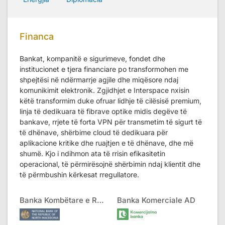
Financa
Bankat, kompanitë e sigurimeve, fondet dhe
institucionet e tjera financiare po transformohen me
shpejtësi në ndërmarrje agjile dhe miqësore ndaj
komunikimit elektronik. Zgjidhjet e Interspace nxisin
këtë transformim duke ofruar lidhje të cilësisë premium,
linja të dedikuara të fibrave optike midis degëve të
bankave, rrjete të forta VPN për transmetim të sigurt të
të dhënave, shërbime cloud të dedikuara për
aplikacione kritike dhe ruajtjen e të dhënave, dhe më
shumë. Kjo i ndihmon ata të rrisin efikasitetin
operacional, të përmirësojnë shërbimin ndaj klientit dhe
të përmbushin kërkesat rregullatore.
Banka Kombëtare e RMV
Banka Komerciale AD