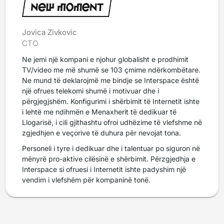
Jovica Zivkovic
CTO
Ne jemi një kompani e njohur globalisht e prodhimit
TV/video me më shumë se 103 çmime ndërkombëtare.
Ne mund të deklarojmë me bindje se Interspace është
një ofrues telekomi shumë i motivuar dhe i
përgjegjshëm. Konfigurimi i shërbimit të Internetit ishte
i lehtë me ndihmën e Menaxherit të dedikuar të
Llogarisë, i cili gjithashtu ofroi udhëzime të vlefshme në
zgjedhjen e veçorive të duhura për nevojat tona.
Personeli i tyre i dedikuar dhe i talentuar po siguron në
mënyrë pro-aktive cilësinë e shërbimit. Përzgjedhja e
Interspace si ofruesi i Internetit ishte padyshim një
vendim i vlefshëm për kompaninë tonë.