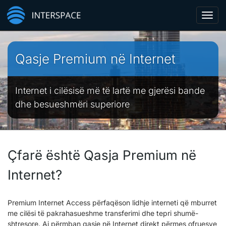
Toggl
navig
Qasje Premium në Internet
Internet i cilësisë më të lartë me gjerësi bande
dhe besueshmëri superiore
Çfarë është Qasja Premium në
Internet?
Premium Internet Access përfaqëson lidhje interneti që mburret
me cilësi të pakrahasueshme transferimi dhe tepri shumë-
shtresore. Ai përmban qasje në Internet direkt përmes ofruesve