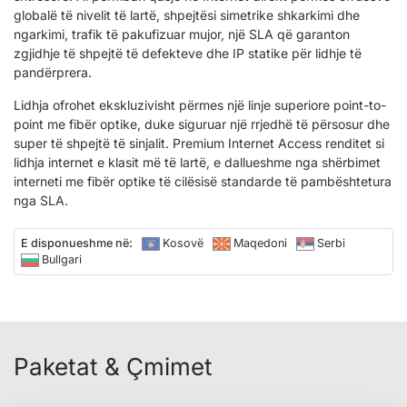
globalë të nivelit të lartë, shpejtësi simetrike shkarkimi dhe
ngarkimi, trafik të pakufizuar mujor, një SLA që garanton
zgjidhje të shpejtë të defekteve dhe IP statike për lidhje të
pandërprera.
Lidhja ofrohet ekskluzivisht përmes një linje superiore point-to-
point me fibër optike, duke siguruar një rrjedhë të përsosur dhe
super të shpejtë të sinjalit. Premium Internet Access renditet si
lidhja internet e klasit më të lartë, e dallueshme nga shërbimet
interneti me fibër optike të cilësisë standarde të pambështetura
nga SLA.
E disponueshme në:
Kosovë
Maqedoni
Serbi
Bullgari
Paketat & Çmimet