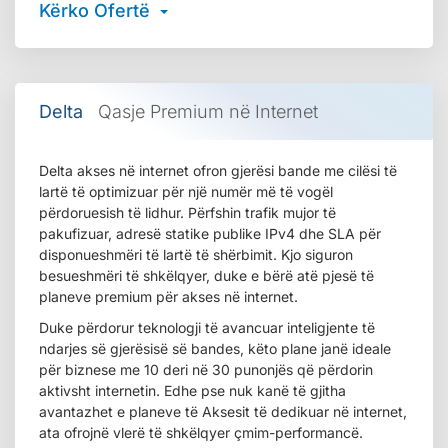
Kërko Ofertë
Delta
Qasje Premium në Internet
Delta akses në internet ofron gjerësi bande me cilësi të
lartë të optimizuar për një numër më të vogël
përdoruesish të lidhur. Përfshin trafik mujor të
pakufizuar, adresë statike publike IPv4 dhe SLA për
disponueshmëri të lartë të shërbimit. Kjo siguron
besueshmëri të shkëlqyer, duke e bërë atë pjesë të
planeve premium për akses në internet.
Duke përdorur teknologji të avancuar inteligjente të
ndarjes së gjerësisë së bandes, këto plane janë ideale
për biznese me 10 deri në 30 punonjës që përdorin
aktivsht internetin. Edhe pse nuk kanë të gjitha
avantazhet e planeve të Aksesit të dedikuar në internet,
ata ofrojnë vlerë të shkëlqyer çmim-performancë.