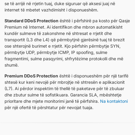
se të arrijë në rrjetin tuaj, duke siguruar që aksesi juaj në
internet të mbetet vazhdimisht i disponueshëm.
Standard DDoS Protection
është i përfshirë pa kosto për Qasje
Premium në Internet. Ai identifikon dhe mbron automatikisht
kundër sulmeve të zakonshme në shtresat e rrjetit dhe
transportit (L3 dhe L4) që përmbytjnë gjerësinë tuaj të brezit
ose shterojnë burimet e rrjetit. Kjo përfshin përmbytje SYN,
përmbytje UDP, përmbytje ICMP, IP spoofing, sulme
fragmentimi, sulme pasqyrimi, shfrytëzime protokolli dhe më
shumë.
Premium DDoS Protection
është i disponueshëm për një tarifë
shtesë kur keni nevojë për mbrojtje në shtresën e aplikacionit
(L7). Ai përdor inspektim të thellë të paketave për të zbuluar
dhe zbutur sulme të sofistikuara. Garancia SLA, mbështetje
prioritare dhe mjete monitorimi janë të përfshira.
Na kontaktoni
për një ofertë të përshtatur për nevojat tuaja.