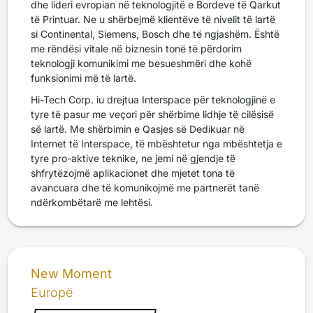
dhe lideri evropian në teknologjitë e Bordeve të Qarkut
të Printuar. Ne u shërbejmë klientëve të nivelit të lartë
si Continental, Siemens, Bosch dhe të ngjashëm. Është
me rëndësi vitale në biznesin tonë të përdorim
teknologji komunikimi me besueshmëri dhe kohë
funksionimi më të lartë.
Hi-Tech Corp. iu drejtua Interspace për teknologjinë e
tyre të pasur me veçori për shërbime lidhje të cilësisë
së lartë. Me shërbimin e Qasjes së Dedikuar në
Internet të Interspace, të mbështetur nga mbështetja e
tyre pro-aktive teknike, ne jemi në gjendje të
shfrytëzojmë aplikacionet dhe mjetet tona të
avancuara dhe të komunikojmë me partnerët tanë
ndërkombëtarë me lehtësi.
New Moment
Europë