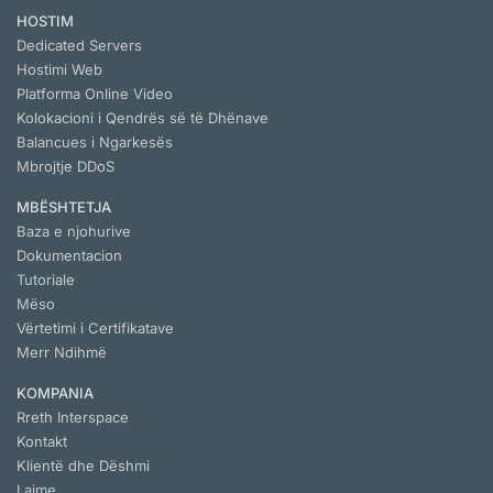
HOSTIM
Dedicated Servers
Hostimi Web
Platforma Online Video
Kolokacioni i Qendrës së të Dhënave
Balancues i Ngarkesës
Mbrojtje DDoS
MBËSHTETJA
Baza e njohurive
Dokumentacion
Tutoriale
Mëso
Vërtetimi i Certifikatave
Merr Ndihmë
KOMPANIA
Rreth Interspace
Kontakt
Klientë dhe Dëshmi
Lajme