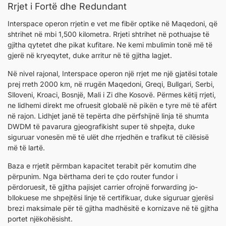
Rrjet i Fortë dhe Redundant
Interspace operon rrjetin e vet me fibër optike në Maqedoni, që
shtrihet në mbi 1,500 kilometra. Rrjeti shtrihet në pothuajse të
gjitha qytetet dhe pikat kufitare. Ne kemi mbulimin tonë më të
gjerë në kryeqytet, duke arritur në të gjitha lagjet.
Në nivel rajonal, Interspace operon një rrjet me një gjatësi totale
prej rreth 2000 km, në rrugën Maqedoni, Greqi, Bullgari, Serbi,
Slloveni, Kroaci, Bosnjë, Mali i Zi dhe Kosovë. Përmes këtij rrjeti,
ne lidhemi direkt me ofruesit globalë në pikën e tyre më të afërt
në rajon. Lidhjet janë të tepërta dhe përfshijnë linja të shumta
DWDM të pavarura gjeografikisht super të shpejta, duke
siguruar vonesën më të ulët dhe rrjedhën e trafikut të cilësisë
më të lartë.
Baza e rrjetit përmban kapacitet terabit për komutim dhe
përpunim. Nga bërthama deri te çdo router fundor i
përdoruesit, të gjitha pajisjet carrier ofrojnë forwarding jo-
bllokuese me shpejtësi linje të certifikuar, duke siguruar gjerësi
brezi maksimale për të gjitha madhësitë e kornizave në të gjitha
portet njëkohësisht.