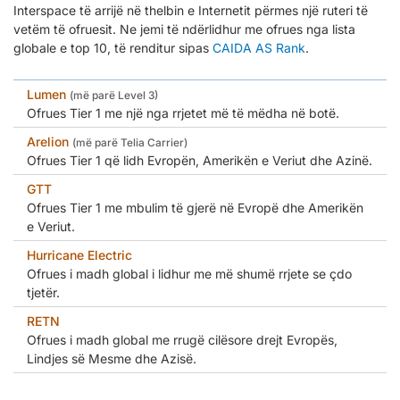
Interspace të arrijë në thelbin e Internetit përmes një ruteri të
vetëm të ofruesit. Ne jemi të ndërlidhur me ofrues nga lista
globale e top 10, të renditur sipas
CAIDA AS Rank
.
Lumen
(më parë Level 3)
Ofrues Tier 1 me një nga rrjetet më të mëdha në botë.
Arelion
(më parë Telia Carrier)
Ofrues Tier 1 që lidh Evropën, Amerikën e Veriut dhe Azinë.
GTT
Ofrues Tier 1 me mbulim të gjerë në Evropë dhe Amerikën
e Veriut.
Hurricane Electric
Ofrues i madh global i lidhur me më shumë rrjete se çdo
tjetër.
RETN
Ofrues i madh global me rrugë cilësore drejt Evropës,
Lindjes së Mesme dhe Azisë.