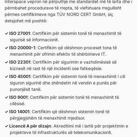
Interspace vepron në përputhje me standardet më të larta dhe i
përmbahet procedurave të rrepta, të vlefshuara rregullisht
përmes certifikimeve nga TÜV NORD CERT GmbH, siç
detajohet më poshtë:
ISO 27001
: Certifikim për sistemin tonë të menaxhimit të
sigurisë së informacionit.
ISO 20000-1
: Certifikim që dëshmon proceset tona të
menaxhimit për ofrimin efektiv të shërbimeve IT.
ISO 22301
: Certifikim për sigurimin e vazhdimësisë së
biznesit në rast të një incidenti ose fatkeqësie.
ISO 45001
: Certifikim për sistemin tonë të menaxhimit i cili
siguron sigurinë dhe shëndetin në vendin e punës për
punonjësit tanë.
ISO 9001
: Certifikim për sistemin tonë të menaxhimit të
cilësisë.
ISO 14001
: Certifikim që dëshmon sistemin tonë të
përgjegjshëm të menaxhimit mjedisor.
Licencë A për dizajn
: Akreditimi më i lartë për projektimin e
projekteve të infrastrukturës së telekomunikacionit.