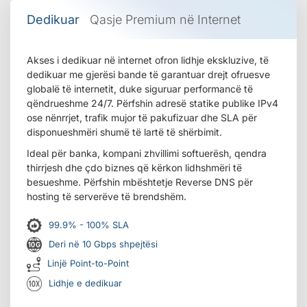
Dedikuar
Qasje Premium në Internet
Akses i dedikuar në internet ofron lidhje ekskluzive, të
dedikuar me gjerësi bande të garantuar drejt ofruesve
globalë të internetit, duke siguruar performancë të
qëndrueshme 24/7. Përfshin adresë statike publike IPv4
ose nënrrjet, trafik mujor të pakufizuar dhe SLA për
disponueshmëri shumë të lartë të shërbimit.
Ideal për banka, kompani zhvillimi softuerësh, qendra
thirrjesh dhe çdo biznes që kërkon lidhshmëri të
besueshme. Përfshin mbështetje Reverse DNS për
hosting të serverëve të brendshëm.
99.9% - 100% SLA
Deri në 10 Gbps shpejtësi
Linjë Point-to-Point
Lidhje e dedikuar