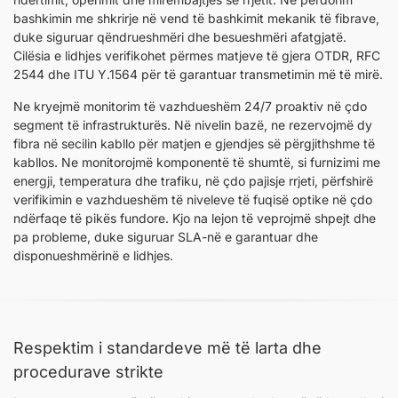
bashkimin me shkrirje në vend të bashkimit mekanik të fibrave,
duke siguruar qëndrueshmëri dhe besueshmëri afatgjatë.
Cilësia e lidhjes verifikohet përmes matjeve të gjera OTDR, RFC
2544 dhe ITU Y.1564 për të garantuar transmetimin më të mirë.
Ne kryejmë monitorim të vazhdueshëm 24/7 proaktiv në çdo
segment të infrastrukturës. Në nivelin bazë, ne rezervojmë dy
fibra në secilin kabllo për matjen e gjendjes së përgjithshme të
kabllos. Ne monitorojmë komponentë të shumtë, si furnizimi me
energji, temperatura dhe trafiku, në çdo pajisje rrjeti, përfshirë
verifikimin e vazhdueshëm të niveleve të fuqisë optike në çdo
ndërfaqe të pikës fundore. Kjo na lejon të veprojmë shpejt dhe
pa probleme, duke siguruar SLA-në e garantuar dhe
disponueshmërinë e lidhjes.
Respektim i standardeve më të larta dhe
procedurave strikte