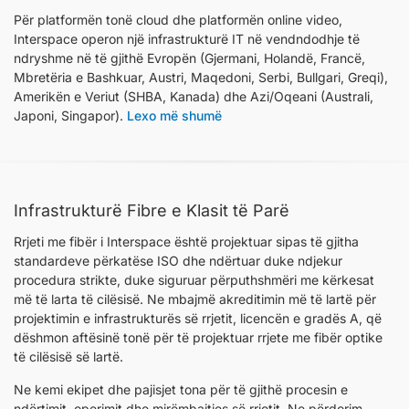
Për platformën tonë cloud dhe platformën online video,
Interspace operon një infrastrukturë IT në vendndodhje të
ndryshme në të gjithë Evropën (Gjermani, Holandë, Francë,
Mbretëria e Bashkuar, Austri, Maqedoni, Serbi, Bullgari, Greqi),
Amerikën e Veriut (SHBA, Kanada) dhe Azi/Oqeani (Australi,
Japoni, Singapor).
Lexo më shumë
Infrastrukturë Fibre e Klasit të Parë
Rrjeti me fibër i Interspace është projektuar sipas të gjitha
standardeve përkatëse ISO dhe ndërtuar duke ndjekur
procedura strikte, duke siguruar përputhshmëri me kërkesat
më të larta të cilësisë. Ne mbajmë akreditimin më të lartë për
projektimin e infrastrukturës së rrjetit, licencën e gradës A, që
dëshmon aftësinë tonë për të projektuar rrjete me fibër optike
të cilësisë së lartë.
Ne kemi ekipet dhe pajisjet tona për të gjithë procesin e
ndërtimit, operimit dhe mirëmbajtjes së rrjetit. Ne përdorim