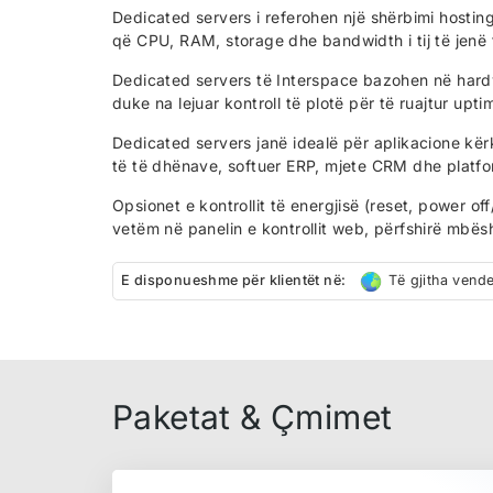
Dedicated servers i referohen një shërbimi hostin
që CPU, RAM, storage dhe bandwidth i tij të jenë
Dedicated servers të Interspace bazohen në hardwa
duke na lejuar kontroll të plotë për të ruajtur upti
Dedicated servers janë idealë për aplikacione kër
të të dhënave, softuer ERP, mjete CRM dhe platfo
Opsionet e kontrollit të energjisë (reset, power o
vetëm në panelin e kontrollit web, përfshirë mbësh
E disponueshme për klientët në:
Të gjitha vende
Paketat & Çmimet