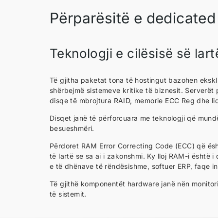
Përparësitë e dedicated
Teknologji e cilësisë së lart
Të gjitha paketat tona të hostingut bazohen eksklu
shërbejmë sistemeve kritike të biznesit. Serverët
disqe të mbrojtura RAID, memorie ECC Reg dhe lidhj
Disqet janë të përforcuara me teknologji që mun
besueshmëri.
Përdoret RAM Error Correcting Code (ECC) që ësht
të lartë se sa ai i zakonshmi. Ky lloj RAM-i është 
e të dhënave të rëndësishme, softuer ERP, faqe int
Të gjithë komponentët hardware janë nën monitorim
të sistemit.