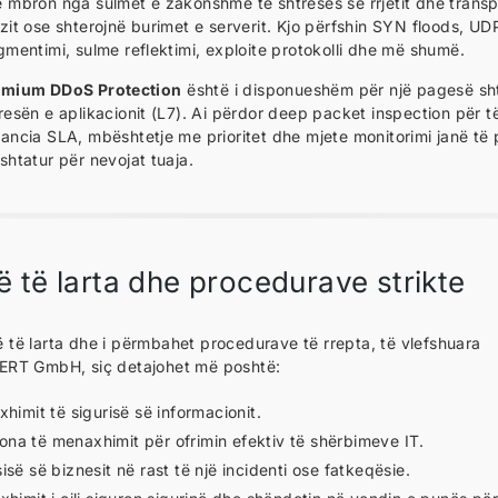
 mbron nga sulmet e zakonshme të shtresës së rrjetit dhe transpo
zit ose shterojnë burimet e serverit. Kjo përfshin SYN floods, UD
gmentimi, sulme reflektimi, exploite protokolli dhe më shumë.
emium DDoS Protection
është i disponueshëm për një pagesë shte
resën e aplikacionit (L7). Ai përdor deep packet inspection për t
ancia SLA, mbështetje me prioritet dhe mjete monitorimi janë të 
shtatur për nevojat tuaja.
 të larta dhe procedurave strikte
të larta dhe i përmbahet procedurave të rrepta, të vlefshuara
CERT GmbH, siç detajohet më poshtë:
xhimit të sigurisë së informacionit.
ona të menaxhimit për ofrimin efektiv të shërbimeve IT.
isë së biznesit në rast të një incidenti ose fatkeqësie.