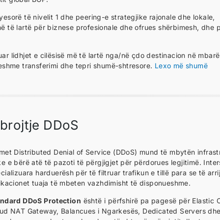
yesorë të nivelit 1 dhe peering-e strategjike rajonale dhe lokale,
 më të lartë për biznese profesionale dhe ofrues shërbimesh, dhe 
uar lidhjet e cilësisë më të lartë nga/në çdo destinacion në mbarë
eshme transferimi dhe tepri shumë-shtresore.
Lexo më shumë
brojtje DDoS
met Distributed Denial of Service (DDoS) mund të mbytën infrastr
e e bërë atë të pazoti të përgjigjet për përdorues legjitimë. In
cializuara harduerësh për të filtruar trafikun e tillë para se të ar
ikacionet tuaja të mbeten vazhdimisht të disponueshme.
andard DDoS Protection
është i përfshirë pa pagesë për Elastic
ud NАТ Gateway, Balancues i Ngarkesës, Dedicated Servers dhe 