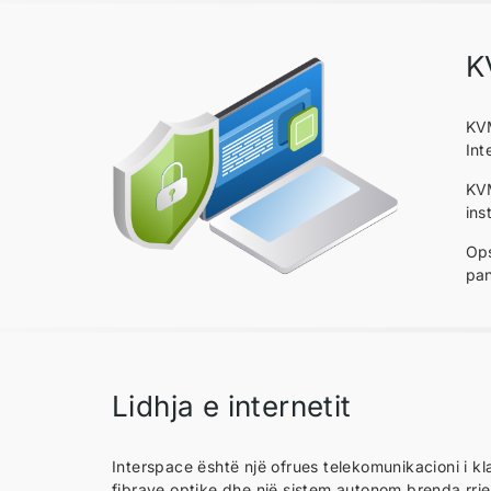
K
KVM
Int
KVM
ins
Ops
pan
Lidhja e internetit
Interspace është një ofrues telekomunikacioni i kla
fibrave optike dhe një sistem autonom brenda rrje