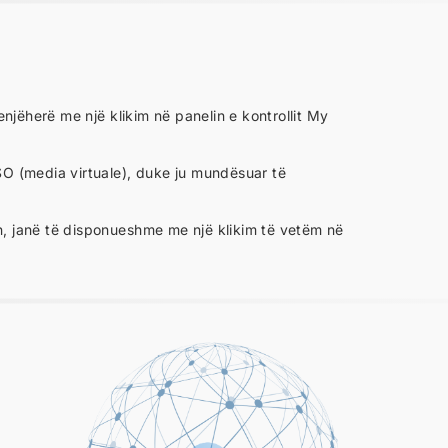
ë
ëherë me një klikim në panelin e kontrollit My
SO (media virtuale), duke ju mundësuar të
on, janë të disponueshme me një klikim të vetëm në