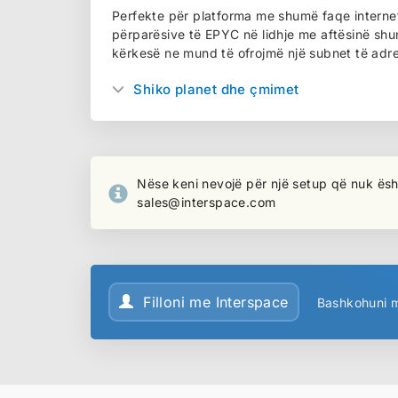
Perfekte për platforma me shumë faqe interneti
përparësive të EPYC në lidhje me aftësinë s
kërkesë ne mund të ofrojmë një subnet të adr
Shiko planet dhe çmimet
Nëse keni nevojë për një setup që nuk ësht
sales@interspace.com
Filloni me Interspace
Bashkohuni m