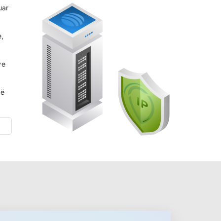
uar
e,
ve
të