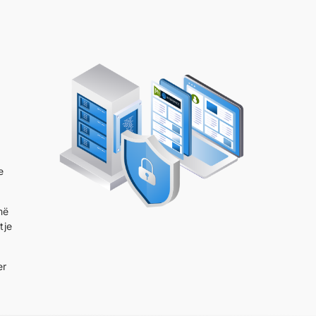
e
më
tje
er