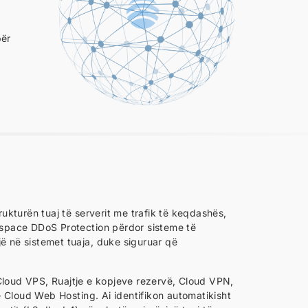
për
ukturën tuaj të serverit me trafik të keqdashës,
terspace DDoS Protection përdor sisteme të
rijë në sistemet tuaja, duke siguruar që
 Cloud VPS, Ruajtje e kopjeve rezervë, Cloud VPN,
Cloud Web Hosting. Ai identifikon automatikisht