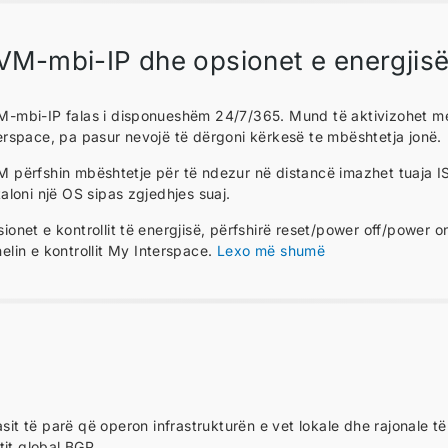
VM-mbi-IP dhe opsionet e energjis
-mbi-IP falas i disponueshëm 24/7/365. Mund të aktivizohet menj
erspace, pa pasur nevojë të dërgoni kërkesë te mbështetja jonë.
 përfshin mbështetje për të ndezur në distancë imazhet tuaja I
taloni një OS sipas zgjedhjes suaj.
ionet e kontrollit të energjisë, përfshirë reset/power off/power 
elin e kontrollit My Interspace.
Lexo më shumë
sit të parë që operon infrastrukturën e vet lokale dhe rajonale të
tit global BGP.