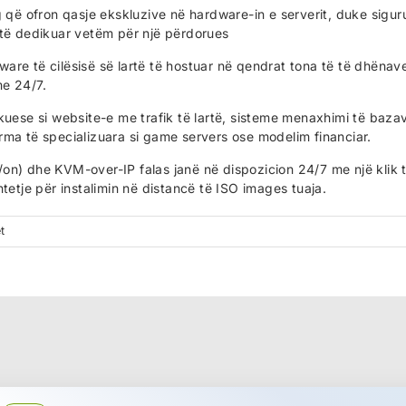
g që ofron qasje ekskluzive në hardware-in e serverit, duke sigur
 të dedikuar vetëm për një përdorues
re të cilësisë së lartë të hostuar në qendrat tona të të dhënav
me 24/7.
kuese si website-e me trafik të lartë, sisteme menaxhimi të baza
rma të specializuara si game servers ose modelim financiar.
ff/on) dhe KVM-over-IP falas janë në dispozicion 24/7 me një klik 
tetje për instalimin në distancë të ISO images tuaja.
t