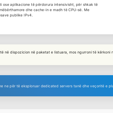
 ose aplikacione të përdorura intensivisht, për shkak të
humëbërthamore dhe cache-in e madh të CPU-së. Me
esave publike IPv4.
ë në dispozicion në paketat e listuara, mos ngurroni të kërkoni n
e ne për të eksploruar dedicated servers tanë dhe veçoritë e pl