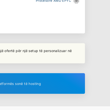
Procesorë AMD EPYC
jë ofertë për një setup të personalizuar në
atformës sonë të hosting