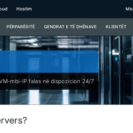
oud
Hostim
Mbë
PËRPARËSITË
QENDRAT E TË DHËNAVE
KLIENTËT
KVM-mbi-IP falas në dispozicion 24/7
ervers?