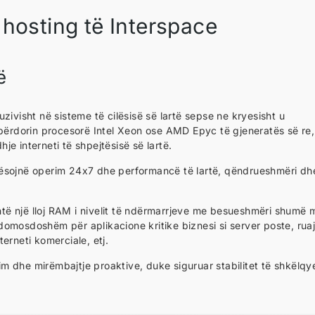
 hosting të Interspace
ë
zivisht në sisteme të cilësisë së lartë sepse ne kryesisht u
 përdorin procesorë Intel Xeon ose AMD Epyc të gjeneratës së re,
e interneti të shpejtësisë së lartë.
dësojnë operim 24x7 dhe performancë të lartë, qëndrueshmëri dh
ë një lloj RAM i nivelit të ndërmarrjeve me besueshmëri shumë 
i domosdoshëm për aplikacione kritike biznesi si server poste, ruaj
erneti komerciale, etj.
 dhe mirëmbajtje proaktive, duke siguruar stabilitet të shkëlqy