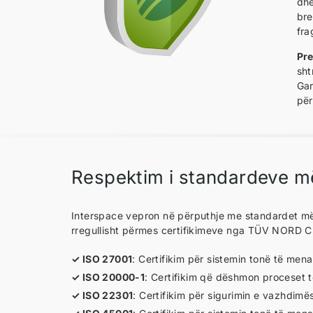
dhe
bre
fra
Pr
sht
Gar
për
Respektim i standardeve më
Interspace vepron në përputhje me standardet më 
rregullisht përmes certifikimeve nga TÜV NORD 
ISO 27001
: Certifikim për sistemin tonë të mena
ISO 20000-1
: Certifikim që dëshmon proceset t
ISO 22301
: Certifikim për sigurimin e vazhdimës