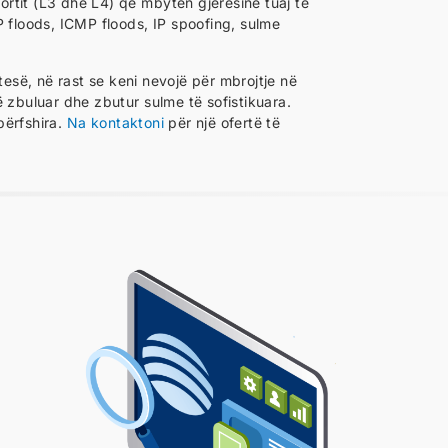
rtit (L3 dhe L4) që mbytën gjerësinë tuaj të
P floods, ICMP floods, IP spoofing, sulme
së, në rast se keni nevojë për mbrojtje në
ë zbuluar dhe zbutur sulme të sofistikuara.
përfshira.
Na kontaktoni
për një ofertë të