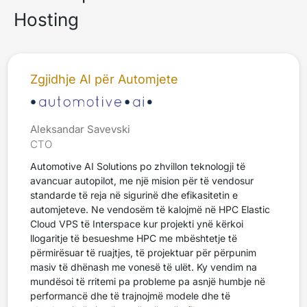
Hosting
Zgjidhje AI për Automjete
Aleksandar Savevski
CTO
Automotive AI Solutions po zhvillon teknologji të
avancuar autopilot, me një mision për të vendosur
standarde të reja në sigurinë dhe efikasitetin e
automjeteve. Ne vendosëm të kalojmë në HPC Elastic
Cloud VPS të Interspace kur projekti ynë kërkoi
llogaritje të besueshme HPC me mbështetje të
përmirësuar të ruajtjes, të projektuar për përpunim
masiv të dhënash me vonesë të ulët. Ky vendim na
mundësoi të rritemi pa probleme pa asnjë humbje në
performancë dhe të trajnojmë modele dhe të