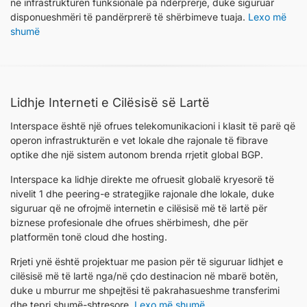
në infrastrukturën funksionale pa ndërprerje, duke siguruar
disponueshmëri të pandërprerë të shërbimeve tuaja.
Lexo më
shumë
Lidhje Interneti e Cilësisë së Lartë
Interspace është një ofrues telekomunikacioni i klasit të parë që
operon infrastrukturën e vet lokale dhe rajonale të fibrave
optike dhe një sistem autonom brenda rrjetit global BGP.
Interspace ka lidhje direkte me ofruesit globalë kryesorë të
nivelit 1 dhe peering-e strategjike rajonale dhe lokale, duke
siguruar që ne ofrojmë internetin e cilësisë më të lartë për
biznese profesionale dhe ofrues shërbimesh, dhe për
platformën tonë cloud dhe hosting.
Rrjeti ynë është projektuar me pasion për të siguruar lidhjet e
cilësisë më të lartë nga/në çdo destinacion në mbarë botën,
duke u mburrur me shpejtësi të pakrahasueshme transferimi
dhe tepri shumë-shtresore.
Lexo më shumë