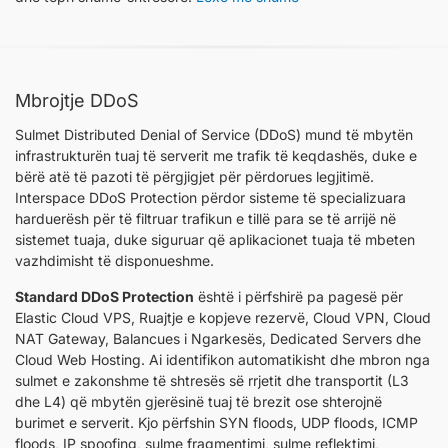
Mbrojtje DDoS
Sulmet Distributed Denial of Service (DDoS) mund të mbytën
infrastrukturën tuaj të serverit me trafik të keqdashës, duke e
bërë atë të pazoti të përgjigjet për përdorues legjitimë.
Interspace DDoS Protection përdor sisteme të specializuara
harduerësh për të filtruar trafikun e tillë para se të arrijë në
sistemet tuaja, duke siguruar që aplikacionet tuaja të mbeten
vazhdimisht të disponueshme.
Standard DDoS Protection
është i përfshirë pa pagesë për
Elastic Cloud VPS, Ruajtje e kopjeve rezervë, Cloud VPN, Cloud
NАТ Gateway, Balancues i Ngarkesës, Dedicated Servers dhe
Cloud Web Hosting. Ai identifikon automatikisht dhe mbron nga
sulmet e zakonshme të shtresës së rrjetit dhe transportit (L3
dhe L4) që mbytën gjerësinë tuaj të brezit ose shterojnë
burimet e serverit. Kjo përfshin SYN floods, UDP floods, ICMP
floods, IP spoofing, sulme fragmentimi, sulme reflektimi,