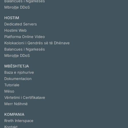
Balancues i Ngarkesës
Mbrojtje DDoS
HOSTIM
Dedicated Servers
Hostimi Web
Platforma Online Video
Kolokacioni i Qendrës së të Dhënave
Balancues i Ngarkesës
Mbrojtje DDoS
MBËSHTETJA
Baza e njohurive
Dokumentacion
Tutoriale
Mëso
Vërtetimi i Certifikatave
Merr Ndihmë
KOMPANIA
Rreth Interspace
Kontakt