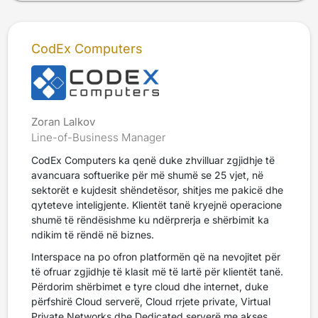
CodEx Computers
Zoran Lalkov
Line-of-Business Manager
CodEx Computers ka qenë duke zhvilluar zgjidhje të
avancuara softuerike për më shumë se 25 vjet, në
sektorët e kujdesit shëndetësor, shitjes me pakicë dhe
qyteteve inteligjente. Klientët tanë kryejnë operacione
shumë të rëndësishme ku ndërprerja e shërbimit ka
ndikim të rëndë në biznes.
Interspace na po ofron platformën që na nevojitet për
të ofruar zgjidhje të klasit më të lartë për klientët tanë.
Përdorim shërbimet e tyre cloud dhe internet, duke
përfshirë Cloud serverë, Cloud rrjete private, Virtual
Private Networks dhe Dedicated serverë me akses