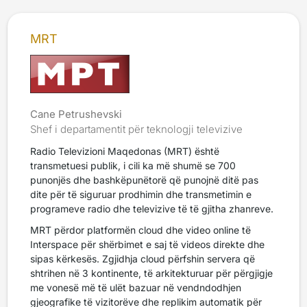
MRT
Cane Petrushevski
Shef i departamentit për teknologji televizive
Radio Televizioni Maqedonas (MRT) është
transmetuesi publik, i cili ka më shumë se 700
punonjës dhe bashkëpunëtorë që punojnë ditë pas
dite për të siguruar prodhimin dhe transmetimin e
programeve radio dhe televizive të të gjitha zhanreve.
MRT përdor platformën cloud dhe video online të
Interspace për shërbimet e saj të videos direkte dhe
sipas kërkesës. Zgjidhja cloud përfshin servera që
shtrihen në 3 kontinente, të arkitekturuar për përgjigje
me vonesë më të ulët bazuar në vendndodhjen
gjeografike të vizitorëve dhe replikim automatik për