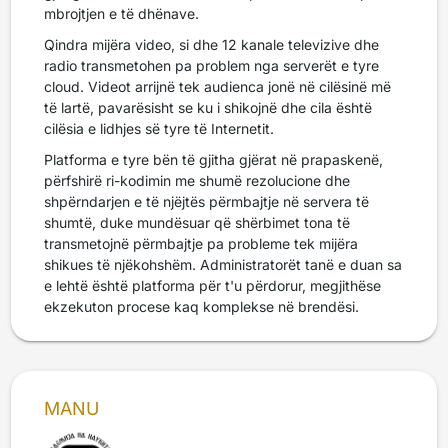
mbrojtjen e të dhënave.
Qindra mijëra video, si dhe 12 kanale televizive dhe
radio transmetohen pa problem nga serverët e tyre
cloud. Videot arrijnë tek audienca jonë në cilësinë më
të lartë, pavarësisht se ku i shikojnë dhe cila është
cilësia e lidhjes së tyre të Internetit.
Platforma e tyre bën të gjitha gjërat në prapaskenë,
përfshirë ri-kodimin me shumë rezolucione dhe
shpërndarjen e të njëjtës përmbajtje në servera të
shumtë, duke mundësuar që shërbimet tona të
transmetojnë përmbajtje pa probleme tek mijëra
shikues të njëkohshëm. Administratorët tanë e duan sa
e lehtë është platforma për t'u përdorur, megjithëse
ekzekuton procese kaq komplekse në brendësi.
MANU