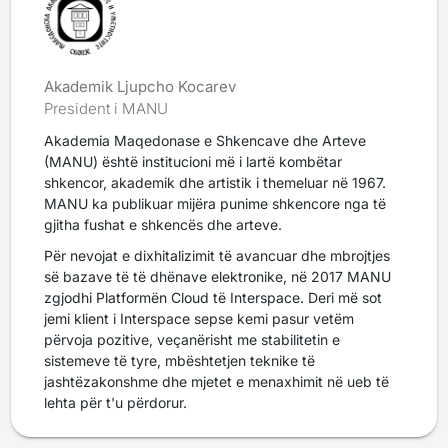
Akademik Ljupcho Kocarev
President i MANU
Akademia Maqedonase e Shkencave dhe Arteve
(MANU) është institucioni më i lartë kombëtar
shkencor, akademik dhe artistik i themeluar në 1967.
MANU ka publikuar mijëra punime shkencore nga të
gjitha fushat e shkencës dhe arteve.
Për nevojat e dixhitalizimit të avancuar dhe mbrojtjes
së bazave të të dhënave elektronike, në 2017 MANU
zgjodhi Platformën Cloud të Interspace. Deri më sot
jemi klient i Interspace sepse kemi pasur vetëm
përvoja pozitive, veçanërisht me stabilitetin e
sistemeve të tyre, mbështetjen teknike të
jashtëzakonshme dhe mjetet e menaxhimit në ueb të
lehta për t'u përdorur.