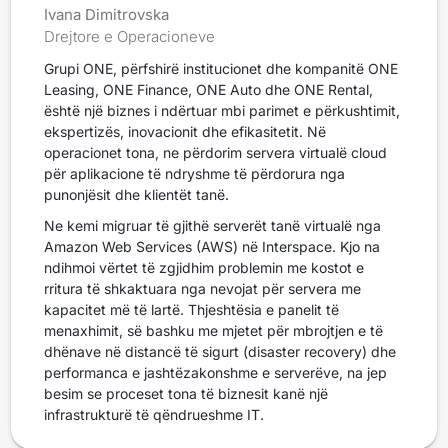
Ivana Dimitrovska
Drejtore e Operacioneve
Grupi ONE, përfshirë institucionet dhe kompanitë ONE
Leasing, ONE Finance, ONE Auto dhe ONE Rental,
është një biznes i ndërtuar mbi parimet e përkushtimit,
ekspertizës, inovacionit dhe efikasitetit. Në
operacionet tona, ne përdorim servera virtualë cloud
për aplikacione të ndryshme të përdorura nga
punonjësit dhe klientët tanë.
Ne kemi migruar të gjithë serverët tanë virtualë nga
Amazon Web Services (AWS) në Interspace. Kjo na
ndihmoi vërtet të zgjidhim problemin me kostot e
rritura të shkaktuara nga nevojat për servera me
kapacitet më të lartë. Thjeshtësia e panelit të
menaxhimit, së bashku me mjetet për mbrojtjen e të
dhënave në distancë të sigurt (disaster recovery) dhe
performanca e jashtëzakonshme e serverëve, na jep
besim se proceset tona të biznesit kanë një
infrastrukturë të qëndrueshme IT.