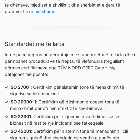
të dhënave, mjediset e zhvillimit dhe shërbimet e tjera të
prapme.
Lexo më shumë
Standardet më të larta
Interspace vepron në përputhje me standardet më të larta dhe i
përmbahet procedurave të rrepta, të vlefshuara rregullisht
përmes certifikimeve nga TÜV NORD CERT GmbH, siç
detajohet më poshtë:
ISO 27001
: Certifikim për sistemin tonë të menaxhimit të
sigurisë së informacionit.
ISO 20000-1
: Certifikim që dëshmon proceset tona të
menaxhimit për ofrimin efektiv të shërbimeve IT.
ISO 22301
: Certifikim për sigurimin e vazhdimësisë së
biznesit në rast të një incidenti ose fatkeqësie.
ISO 45001
: Certifikim për sistemin tonë të menaxhimit i cili
siguron sigurinë dhe shëndetin në vendin e punës për