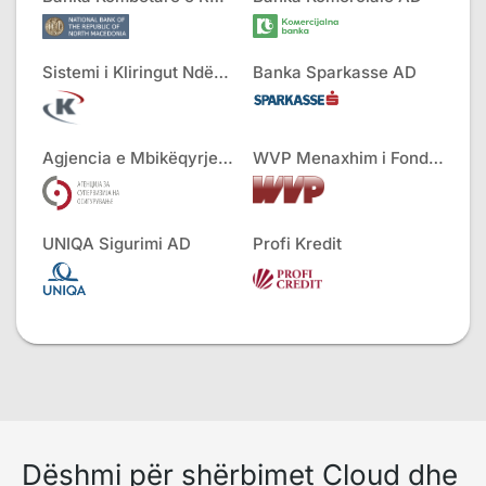
Sistemi i Kliringut Ndërbankar AD
Banka Sparkasse AD
Agjencia e Mbikëqyrjes së Sigurimeve
WVP Menaxhim i Fondeve
UNIQA Sigurimi AD
Profi Kredit
Dëshmi për shërbimet Cloud dhe