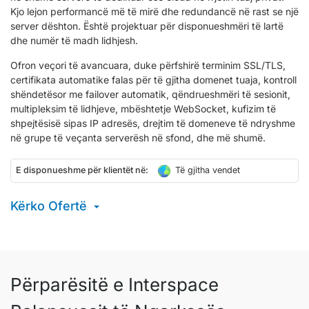
Kjo lejon performancë më të mirë dhe redundancë në rast se një
server dështon. Është projektuar për disponueshmëri të lartë
dhe numër të madh lidhjesh.
Ofron veçori të avancuara, duke përfshirë terminim SSL/TLS,
certifikata automatike falas për të gjitha domenet tuaja, kontroll
shëndetësor me failover automatik, qëndrueshmëri të sesionit,
multipleksim të lidhjeve, mbështetje WebSocket, kufizim të
shpejtësisë sipas IP adresës, drejtim të domeneve të ndryshme
në grupe të veçanta serverësh në sfond, dhe më shumë.
E disponueshme për klientët në:
Të gjitha vendet
Kërko Ofertë
Përparësitë e Interspace