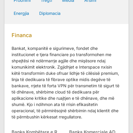
Prodhimi
Tregti
Media
Arsimi
Energjia
Diplomacia
Financa
Bankat, kompanitë e sigurimeve, fondet dhe
institucionet e tjera financiare po transformohen me
shpejtësi në ndërmarrje agjile dhe miqësore ndaj
komunikimit elektronik. Zgjidhjet e Interspace nxisin
këtë transformim duke ofruar lidhje të cilësisë premium,
linja të dedikuara të fibrave optike midis degëve të
bankave, rrjete të forta VPN për transmetim të sigurt të
të dhënave, shërbime cloud të dedikuara për
aplikacione kritike dhe ruajtjen e të dhënave, dhe më
shumë. Kjo i ndihmon ata të rrisin efikasitetin
operacional, të përmirësojnë shërbimin ndaj klientit dhe
të përmbushin kërkesat rregullatore.
Banka Kombëtare e RMV
Banka Komerciale AD