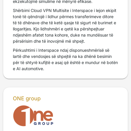
ekzekutojmë simulime në mënyrë efikase.
Shërbimi Cloud VPN Multisite i Interspace i lejon ekipit
tonë të qëndrojë i lidhur përmes transferimeve ditore
të të dhënave dhe të ketë qasje të sigurt në burimet e
llogaritjes. Kjo lidhshmëri e qetë ka përshpejtuar
ndjeshëm afatet tona kohore, duke na mundësuar të
përsërisim dhe të inovojmë më shpejt.
Përkushtimi i Interspace ndaj disponueshmërisë së
lartë dhe vendosjes së shpejtë na ka dhënë besimin
për të shtyrë kufijtë e asaj që është e mundur në botën
e AI automotive.
ONE group