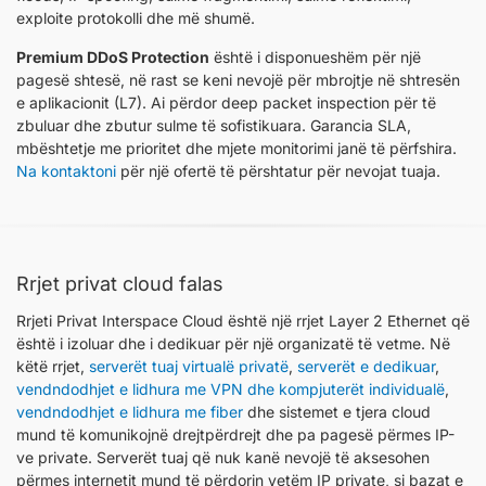
exploite protokolli dhe më shumë.
Premium DDoS Protection
është i disponueshëm për një
pagesë shtesë, në rast se keni nevojë për mbrojtje në shtresën
e aplikacionit (L7). Ai përdor deep packet inspection për të
zbuluar dhe zbutur sulme të sofistikuara. Garancia SLA,
mbështetje me prioritet dhe mjete monitorimi janë të përfshira.
Na kontaktoni
për një ofertë të përshtatur për nevojat tuaja.
Rrjet privat cloud falas
Rrjeti Privat Interspace Cloud është një rrjet Layer 2 Ethernet që
është i izoluar dhe i dedikuar për një organizatë të vetme. Në
këtë rrjet,
serverët tuaj virtualë privatë
,
serverët e dedikuar
,
vendndodhjet e lidhura me VPN dhe kompjuterët individualë
,
vendndodhjet e lidhura me fiber
dhe sistemet e tjera cloud
mund të komunikojnë drejtpërdrejt dhe pa pagesë përmes IP-
ve private. Serverët tuaj që nuk kanë nevojë të aksesohen
përmes internetit mund të përdorin vetëm IP private, si bazat e