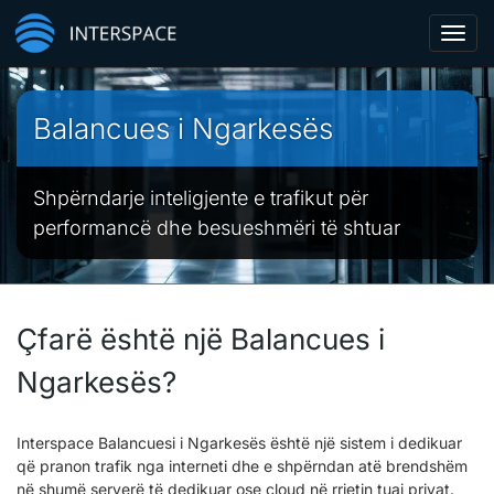
Toggl
navig
Balancues i Ngarkesës
Shpërndarje inteligjente e trafikut për
performancë dhe besueshmëri të shtuar
Çfarë është një Balancues i
Ngarkesës?
Interspace Balancuesi i Ngarkesës është një sistem i dedikuar
që pranon trafik nga interneti dhe e shpërndan atë brendshëm
në shumë serverë të dedikuar ose cloud në rrjetin tuaj privat.