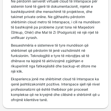
Ne përdorim serverët virtualë cloud të Interspace për
sistemin tonë të gjerë të dokumentacionit, mjetet e
bashkëpunimit dhe menaxhimit të projekteve, dhe
takimet private online. Ne gjithashtu përdorim
shërbimin cloud metro të Interspace, i cili na mundëson
të bashkojmë pa probleme zyrat tona në Maqedoni
(Shkup, Ohër) dhe Mal të Zi (Podgoricë) në një rrjet të
unifikuar zyrash.
Besueshmëria e sistemeve të tyre mundëson që
shërbimet që përdorim të jenë vazhdimisht në
funksionim. Teknologjitë e tyre të mbrojtjes së të
dhënave na lejojnë të aktivizojmë zgjidhjen e
rikuperimit nga fatkeqësitë dhe backup-et ditore me
një klik.
Eksperienca jonë me shërbimet cloud të Interspace ka
qenë jashtëzakonisht pozitive. Interspace sjell një nivel
profesionalizmi që është thelbësor për proceset
komplekse që ne kryejmë dhe cilësinë e shërbimit që u
ofrojmë klientëve tanë.