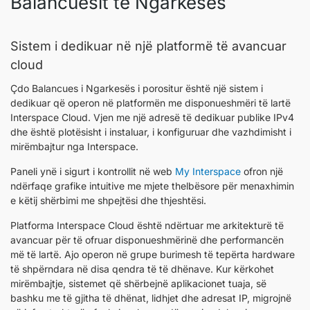
Balancuesit të Ngarkesës
Sistem i dedikuar në një platformë të avancuar
cloud
Çdo Balancues i Ngarkesës i porositur është një sistem i
dedikuar që operon në platformën me disponueshmëri të lartë
Interspace Cloud. Vjen me një adresë të dedikuar publike IPv4
dhe është plotësisht i instaluar, i konfiguruar dhe vazhdimisht i
mirëmbajtur nga Interspace.
Paneli ynë i sigurt i kontrollit në web
My Interspace
ofron një
ndërfaqe grafike intuitive me mjete thelbësore për menaxhimin
e këtij shërbimi me shpejtësi dhe thjeshtësi.
Platforma Interspace Cloud është ndërtuar me arkitekturë të
avancuar për të ofruar disponueshmërinë dhe performancën
më të lartë. Ajo operon në grupe burimesh të tepërta hardware
të shpërndara në disa qendra të të dhënave. Kur kërkohet
mirëmbajtje, sistemet që shërbejnë aplikacionet tuaja, së
bashku me të gjitha të dhënat, lidhjet dhe adresat IP, migrojnë