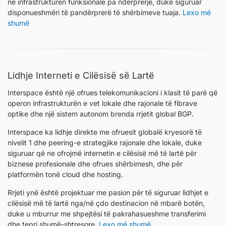
në infrastrukturën funksionale pa ndërprerje, duke siguruar
disponueshmëri të pandërprerë të shërbimeve tuaja.
Lexo më
shumë
Lidhje Interneti e Cilësisë së Lartë
Interspace është një ofrues telekomunikacioni i klasit të parë që
operon infrastrukturën e vet lokale dhe rajonale të fibrave
optike dhe një sistem autonom brenda rrjetit global BGP.
Interspace ka lidhje direkte me ofruesit globalë kryesorë të
nivelit 1 dhe peering-e strategjike rajonale dhe lokale, duke
siguruar që ne ofrojmë internetin e cilësisë më të lartë për
biznese profesionale dhe ofrues shërbimesh, dhe për
platformën tonë cloud dhe hosting.
Rrjeti ynë është projektuar me pasion për të siguruar lidhjet e
cilësisë më të lartë nga/në çdo destinacion në mbarë botën,
duke u mburrur me shpejtësi të pakrahasueshme transferimi
dhe tepri shumë-shtresore.
Lexo më shumë