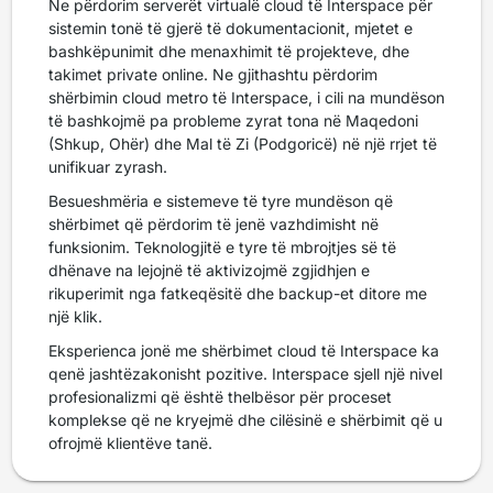
Ne përdorim serverët virtualë cloud të Interspace për
sistemin tonë të gjerë të dokumentacionit, mjetet e
bashkëpunimit dhe menaxhimit të projekteve, dhe
takimet private online. Ne gjithashtu përdorim
shërbimin cloud metro të Interspace, i cili na mundëson
të bashkojmë pa probleme zyrat tona në Maqedoni
(Shkup, Ohër) dhe Mal të Zi (Podgoricë) në një rrjet të
unifikuar zyrash.
Besueshmëria e sistemeve të tyre mundëson që
shërbimet që përdorim të jenë vazhdimisht në
funksionim. Teknologjitë e tyre të mbrojtjes së të
dhënave na lejojnë të aktivizojmë zgjidhjen e
rikuperimit nga fatkeqësitë dhe backup-et ditore me
një klik.
Eksperienca jonë me shërbimet cloud të Interspace ka
qenë jashtëzakonisht pozitive. Interspace sjell një nivel
profesionalizmi që është thelbësor për proceset
komplekse që ne kryejmë dhe cilësinë e shërbimit që u
ofrojmë klientëve tanë.