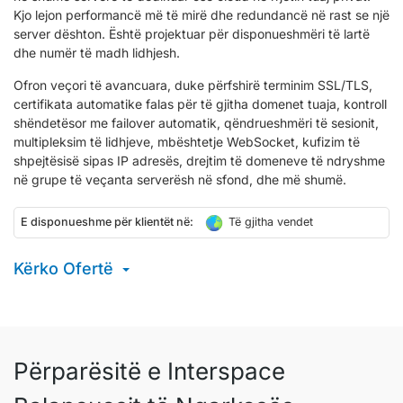
Kjo lejon performancë më të mirë dhe redundancë në rast se një
server dështon. Është projektuar për disponueshmëri të lartë
dhe numër të madh lidhjesh.
Ofron veçori të avancuara, duke përfshirë terminim SSL/TLS,
certifikata automatike falas për të gjitha domenet tuaja, kontroll
shëndetësor me failover automatik, qëndrueshmëri të sesionit,
multipleksim të lidhjeve, mbështetje WebSocket, kufizim të
shpejtësisë sipas IP adresës, drejtim të domeneve të ndryshme
në grupe të veçanta serverësh në sfond, dhe më shumë.
E disponueshme për klientët në:
Të gjitha vendet
Kërko Ofertë
Përparësitë e Interspace