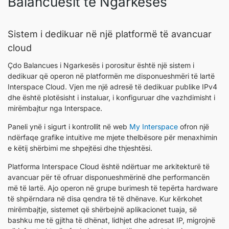
Balancuesit të Ngarkesës
Sistem i dedikuar në një platformë të avancuar
cloud
Çdo Balancues i Ngarkesës i porositur është një sistem i
dedikuar që operon në platformën me disponueshmëri të lartë
Interspace Cloud. Vjen me një adresë të dedikuar publike IPv4
dhe është plotësisht i instaluar, i konfiguruar dhe vazhdimisht i
mirëmbajtur nga Interspace.
Paneli ynë i sigurt i kontrollit në web
My Interspace
ofron një
ndërfaqe grafike intuitive me mjete thelbësore për menaxhimin
e këtij shërbimi me shpejtësi dhe thjeshtësi.
Platforma Interspace Cloud është ndërtuar me arkitekturë të
avancuar për të ofruar disponueshmërinë dhe performancën
më të lartë. Ajo operon në grupe burimesh të tepërta hardware
të shpërndara në disa qendra të të dhënave. Kur kërkohet
mirëmbajtje, sistemet që shërbejnë aplikacionet tuaja, së
bashku me të gjitha të dhënat, lidhjet dhe adresat IP, migrojnë