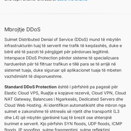
Mbrojtje DDoS
Sulmet Distributed Denial of Service (DDoS) mund të mbytën
infrastrukturën tuaj të serverit me trafik të keqdashës, duke e
bërë atë të pazoti të përgjigjet për përdorues legjitimë.
Interspace DDoS Protection përdor sisteme të specializuara
harduerësh për të filtruar trafikun e tillë para se të arrijë në
sistemet tuaja, duke siguruar që aplikacionet tuaja të mbeten
vazhdimisht të disponueshme.
Standard DDoS Protection
është i përfshirë pa pagesë për
Elastic Cloud VPS, Ruajtje e kopjeve rezervë, Cloud VPN, Cloud
NАТ Gateway, Balancues i Ngarkesës, Dedicated Servers dhe
Cloud Web Hosting. Ai identifikon automatikisht dhe mbron nga
sulmet e zakonshme të shtresës së rrjetit dhe transportit (L3
dhe L4) që mbytën gjerësinë tuaj të brezit ose shterojnë
burimet e serverit. Kjo përfshin SYN floods, UDP floods, ICMP
floods, IP spoofing, sulme fragmentimi, sulme reflektimi,