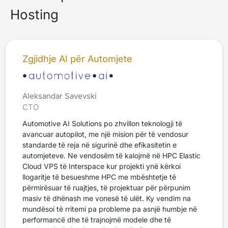
Hosting
Zgjidhje AI për Automjete
Aleksandar Savevski
CTO
Automotive AI Solutions po zhvillon teknologji të
avancuar autopilot, me një mision për të vendosur
standarde të reja në sigurinë dhe efikasitetin e
automjeteve. Ne vendosëm të kalojmë në HPC Elastic
Cloud VPS të Interspace kur projekti ynë kërkoi
llogaritje të besueshme HPC me mbështetje të
përmirësuar të ruajtjes, të projektuar për përpunim
masiv të dhënash me vonesë të ulët. Ky vendim na
mundësoi të rritemi pa probleme pa asnjë humbje në
performancë dhe të trajnojmë modele dhe të