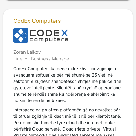
CodEx Computers
Zoran Lalkov
Line-of-Business Manager
CodEx Computers ka qenë duke zhvilluar zgjidhje të
avancuara softuerike për më shumë se 25 vjet, në
sektorët e kujdesit shëndetësor, shitjes me pakicë dhe
qyteteve inteligjente. Klientët tanë kryejnë operacione
shumë të rëndësishme ku ndërprerja e shërbimit ka
ndikim të rëndë në biznes.
Interspace na po ofron platformën që na nevojitet për
të ofruar zgjidhje të klasit më të lartë për klientët tanë.
Përdorim shërbimet e tyre cloud dhe internet, duke
përfshirë Cloud serverë, Cloud rrjete private, Virtual
Private Networks dhe Dedicated serverë me akses