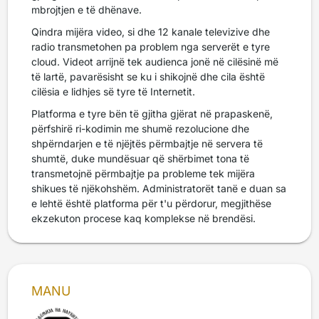
mbrojtjen e të dhënave.
Qindra mijëra video, si dhe 12 kanale televizive dhe
radio transmetohen pa problem nga serverët e tyre
cloud. Videot arrijnë tek audienca jonë në cilësinë më
të lartë, pavarësisht se ku i shikojnë dhe cila është
cilësia e lidhjes së tyre të Internetit.
Platforma e tyre bën të gjitha gjërat në prapaskenë,
përfshirë ri-kodimin me shumë rezolucione dhe
shpërndarjen e të njëjtës përmbajtje në servera të
shumtë, duke mundësuar që shërbimet tona të
transmetojnë përmbajtje pa probleme tek mijëra
shikues të njëkohshëm. Administratorët tanë e duan sa
e lehtë është platforma për t'u përdorur, megjithëse
ekzekuton procese kaq komplekse në brendësi.
MANU