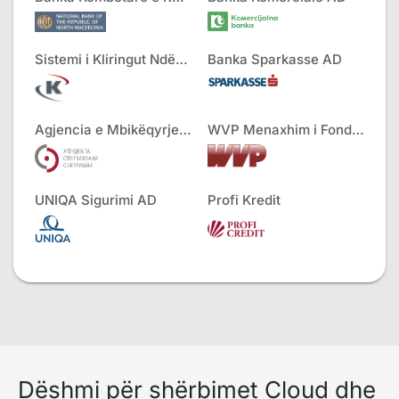
Sistemi i Kliringut Ndërbankar AD
Banka Sparkasse AD
Agjencia e Mbikëqyrjes së Sigurimeve
WVP Menaxhim i Fondeve
UNIQA Sigurimi AD
Profi Kredit
Dëshmi për shërbimet Cloud dhe