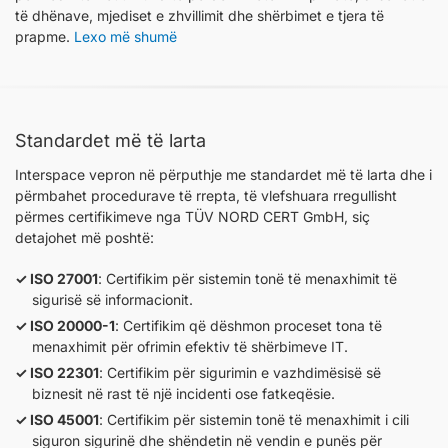
të dhënave, mjediset e zhvillimit dhe shërbimet e tjera të
prapme.
Lexo më shumë
Standardet më të larta
Interspace vepron në përputhje me standardet më të larta dhe i
përmbahet procedurave të rrepta, të vlefshuara rregullisht
përmes certifikimeve nga TÜV NORD CERT GmbH, siç
detajohet më poshtë:
ISO 27001
: Certifikim për sistemin tonë të menaxhimit të
sigurisë së informacionit.
ISO 20000-1
: Certifikim që dëshmon proceset tona të
menaxhimit për ofrimin efektiv të shërbimeve IT.
ISO 22301
: Certifikim për sigurimin e vazhdimësisë së
biznesit në rast të një incidenti ose fatkeqësie.
ISO 45001
: Certifikim për sistemin tonë të menaxhimit i cili
siguron sigurinë dhe shëndetin në vendin e punës për