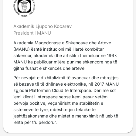
Akademik Ljupcho Kocarev
President i MANU
Akademia Maqedonase e Shkencave dhe Arteve
(MANU) është institucioni më i lartë kombëtar
shkencor, akademik dhe artistik i themeluar në 1967.
MANU ka publikuar mijëra punime shkencore nga të
gjitha fushat e shkencës dhe arteve.
Për nevojat e dixhitalizimit të avancuar dhe mbrojtjes
së bazave të të dhënave elektronike, në 2017 MANU
zgjodhi Platformën Cloud të Interspace. Deri më sot
jemi klient i Interspace sepse kemi pasur vetëm
përvoja pozitive, veçanërisht me stabilitetin e
sistemeve të tyre, mbështetjen teknike të
jashtëzakonshme dhe mjetet e menaxhimit në ueb të
lehta për t'u përdorur.