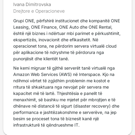
Ivana Dimitrovska
Drejtore e Operacioneve
Grupi ONE, përfshirë institucionet dhe kompanitë ONE
Leasing, ONE Finance, ONE Auto dhe ONE Rental,
është një biznes i ndërtuar mbi parimet e përkushtimit,
ekspertizës, inovacionit dhe efikasitetit. Në
operacionet tona, ne përdorim servera virtualë cloud
për aplikacione të ndryshme të përdorura nga
punonjësit dhe klientët tanë.
Ne kemi migruar të gjithë serverët tanë virtualë nga
Amazon Web Services (AWS) në Interspace. Kjo na
ndihmoi vërtet të zgjidhim problemin me kostot e
rritura të shkaktuara nga nevojat për servera me
kapacitet më të lartë. Thjeshtësia e panelit të
menaxhimit, së bashku me mjetet për mbrojtjen e të
dhënave në distancë të sigurt (disaster recovery) dhe
performanca e jashtëzakonshme e serverëve, na jep
besim se proceset tona të biznesit kanë një
infrastrukturë të qëndrueshme IT.