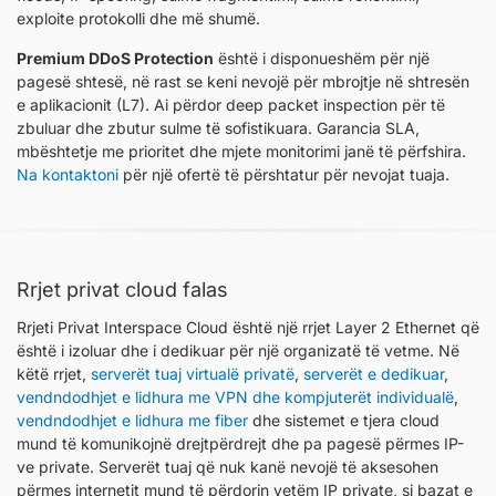
exploite protokolli dhe më shumë.
Premium DDoS Protection
është i disponueshëm për një
pagesë shtesë, në rast se keni nevojë për mbrojtje në shtresën
e aplikacionit (L7). Ai përdor deep packet inspection për të
zbuluar dhe zbutur sulme të sofistikuara. Garancia SLA,
mbështetje me prioritet dhe mjete monitorimi janë të përfshira.
Na kontaktoni
për një ofertë të përshtatur për nevojat tuaja.
Rrjet privat cloud falas
Rrjeti Privat Interspace Cloud është një rrjet Layer 2 Ethernet që
është i izoluar dhe i dedikuar për një organizatë të vetme. Në
këtë rrjet,
serverët tuaj virtualë privatë
,
serverët e dedikuar
,
vendndodhjet e lidhura me VPN dhe kompjuterët individualë
,
vendndodhjet e lidhura me fiber
dhe sistemet e tjera cloud
mund të komunikojnë drejtpërdrejt dhe pa pagesë përmes IP-
ve private. Serverët tuaj që nuk kanë nevojë të aksesohen
përmes internetit mund të përdorin vetëm IP private, si bazat e