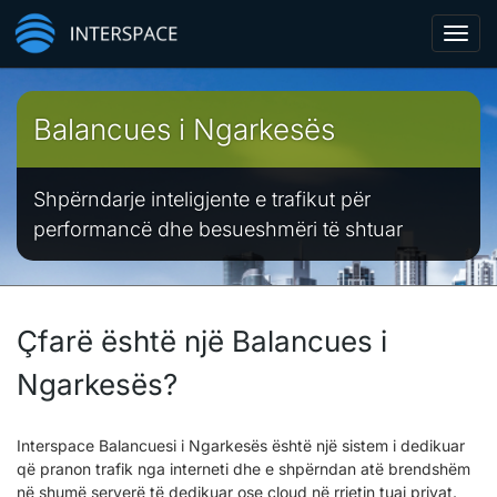
Toggl
navig
Balancues i Ngarkesës
Shpërndarje inteligjente e trafikut për
performancë dhe besueshmëri të shtuar
Çfarë është një Balancues i
Ngarkesës?
Interspace Balancuesi i Ngarkesës është një sistem i dedikuar
që pranon trafik nga interneti dhe e shpërndan atë brendshëm
në shumë serverë të dedikuar ose cloud në rrjetin tuaj privat.