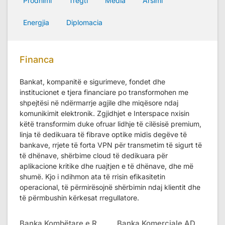
Prodhimi
Tregti
Media
Arsimi
Energjia
Diplomacia
Financa
Bankat, kompanitë e sigurimeve, fondet dhe
institucionet e tjera financiare po transformohen me
shpejtësi në ndërmarrje agjile dhe miqësore ndaj
komunikimit elektronik. Zgjidhjet e Interspace nxisin
këtë transformim duke ofruar lidhje të cilësisë premium,
linja të dedikuara të fibrave optike midis degëve të
bankave, rrjete të forta VPN për transmetim të sigurt të
të dhënave, shërbime cloud të dedikuara për
aplikacione kritike dhe ruajtjen e të dhënave, dhe më
shumë. Kjo i ndihmon ata të rrisin efikasitetin
operacional, të përmirësojnë shërbimin ndaj klientit dhe
të përmbushin kërkesat rregullatore.
Banka Kombëtare e RMV
Banka Komerciale AD