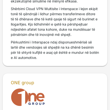
ekzekutojmë simulime në mënyrë efikase.
Shërbimi Cloud VPN Multisite i Interspace i lejon ekipit
tonë të qëndrojë i lidhur përmes transferimeve ditore
të të dhënave dhe të ketë qasje të sigurt në burimet e
llogaritjes. Kjo lidhshmëri e qetë ka përshpejtuar
ndjeshëm afatet tona kohore, duke na mundësuar të
përsërisim dhe të inovojmë më shpejt.
Përkushtimi i Interspace ndaj disponueshmërisë së
lartë dhe vendosjes së shpejtë na ka dhënë besimin
për të shtyrë kufijtë e asaj që është e mundur në botën
e AI automotive.
ONE group