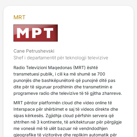
MRT
Cane Petrushevski
Shef i departamentit për teknologji televizive
Radio Televizioni Maqedonas (MRT) është
transmetuesi publik, i cili ka më shumë se 700
punonjës dhe bashkëpunëtorë që punojnë ditë pas
dite për të siguruar prodhimin dhe transmetimin e
programeve radio dhe televizive të të gjitha zhanreve.
MRT përdor platformën cloud dhe video online të
Interspace për shërbimet e saj të videos direkte dhe
sipas kërkesës. Zgjidhja cloud përfshin servera që
shtrihen në 3 kontinente, të arkitekturuar për përgjigje
me vonesë më të ulët bazuar në vendndodhjen
gjeografike të vizitorëve dhe replikim automatik për