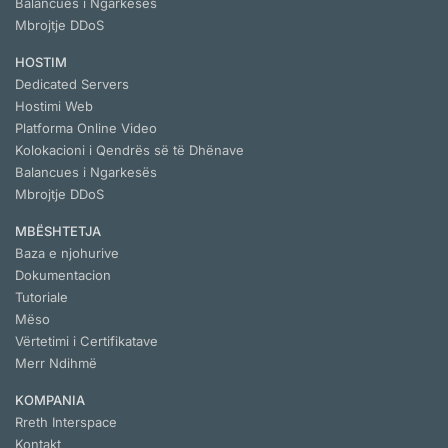
Balancues i Ngarkesës
Mbrojtje DDoS
HOSTIM
Dedicated Servers
Hostimi Web
Platforma Online Video
Kolokacioni i Qendrës së të Dhënave
Balancues i Ngarkesës
Mbrojtje DDoS
MBËSHTETJA
Baza e njohurive
Dokumentacion
Tutoriale
Mëso
Vërtetimi i Certifikatave
Merr Ndihmë
KOMPANIA
Rreth Interspace
Kontakt