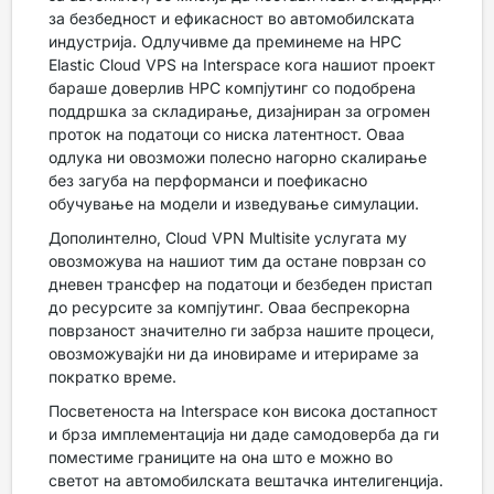
за безбедност и ефикасност во автомобилската
индустрија. Одлучивме да преминеме на HPC
Elastic Cloud VPS на Interspace кога нашиот проект
бараше доверлив HPC компјутинг со подобрена
поддршка за складирање, дизајниран за огромен
проток на податоци со ниска латентност. Оваа
одлука ни овозможи полесно нагорно скалирање
без загуба на перформанси и поефикасно
обучување на модели и изведување симулации.
Дополинтелно, Cloud VPN Multisite услугата му
овозможува на нашиот тим да остане поврзан со
дневен трансфер на податоци и безбеден пристап
до ресурсите за компјутинг. Оваа беспрекорна
поврзаност значително ги забрза нашите процеси,
овозможувајќи ни да иновираме и итерираме за
пократко време.
Посветеноста на Interspace кон висока достапност
и брза имплементација ни даде самодоверба да ги
поместиме границите на она што е можно во
светот на автомобилската вештачка интелигенција.