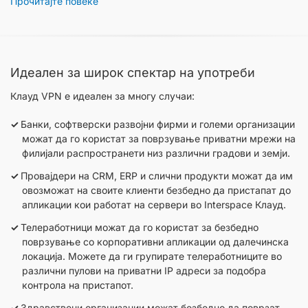
Прочитајте повеќе
Идеален за широк спектар на употреби
Клауд VPN е идеален за многу случаи:
Банки, софтверски развојни фирми и големи организации
можат да го користат за поврзување приватни мрежи на
филијали распространети низ различни градови и земји.
Провајдери на CRM, ERP и слични продукти можат да им
овозможат на своите клиенти безбедно да пристапат до
апликации кои работат на сервери во Interspace Клауд.
Телеработници можат да го користат за безбедно
поврзување со корпоративни апликации од далечинска
локација. Можете да ги групирате телеработниците во
различни пулови на приватни IP адреси за подобра
контрола на пристапот.
Здравствени организации можат безбедно да поврзат