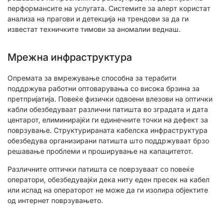
перформансите на услугата. Системите за алерт користат
анализа на прагови и детекција на трендови за да ги
известат техничките тимови за аномалии веднаш.
Мрежна инфраструктура
Опремата за вмрежување способна за терабити
поддржува работни оптоварувања со висока брзина за
претпријатија. Повеќе физички одвоени влезови на оптички
кабли обезбедуваат различни патишта во зградата и дата
центарот, елиминирајќи ги единечните точки на дефект за
поврзување. Структурираната кабелска инфраструктура
обезбедува организирани патишта што поддржуваат брзо
решавање проблеми и проширување на капацитетот.
Различните оптички патишта се поврзуваат со повеќе
оператори, обезбедувајќи дека ниту еден пресек на кабел
или испад на операторот не може да ги изолира објектите
од интернет поврзувањето.