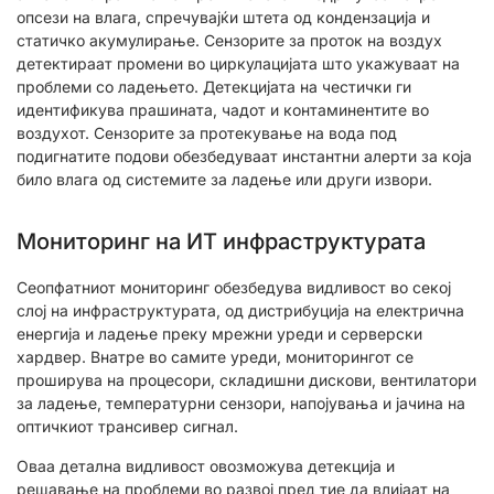
опсези на влага, спречувајќи штета од кондензација и
статичко акумулирање. Сензорите за проток на воздух
детектираат промени во циркулацијата што укажуваат на
проблеми со ладењето. Детекцијата на честички ги
идентификува прашината, чадот и контаминентите во
воздухот. Сензорите за протекување на вода под
подигнатите подови обезбедуваат инстантни алерти за која
било влага од системите за ладење или други извори.
Мониторинг на ИТ инфраструктурата
Сеопфатниот мониторинг обезбедува видливост во секој
слој на инфраструктурата, од дистрибуција на електрична
енергија и ладење преку мрежни уреди и серверски
хардвер. Внатре во самите уреди, мониторингот се
проширува на процесори, складишни дискови, вентилатори
за ладење, температурни сензори, напојувања и јачина на
оптичкиот трансивер сигнал.
Оваа детална видливост овозможува детекција и
решавање на проблеми во развој пред тие да влијаат на