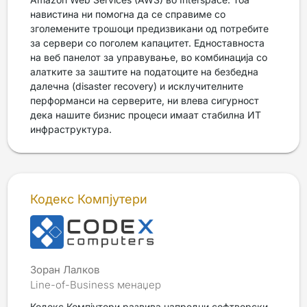
навистина ни помогна да се справиме со
зголемените трошоци предизвикани од потребите
за сервери со поголем капацитет. Едноставноста
на веб панелот за управување, во комбинација со
алатките за заштите на податоците на безбедна
далечна (disaster recovery) и исклучителните
перформанси на серверите, ни влева сигурност
дека нашите бизнис процеси имаат стабилна ИТ
инфраструктура.
Кодекс Компјутери
Зоран Лалков
Line-of-Business менаџер
Кодекс Компјутери развива напредни софтверски