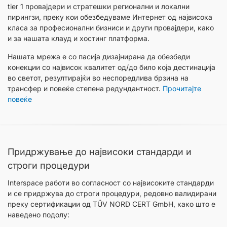
tier 1 провајдери и стратешки регионални и локални
пирингзи, преку кои обезбедуваме Интернет од највисока
класа за професионални бизниси и други провајдери, како
и за нашата клауд и хостинг платформа.
Нашата мрежа е со пасија дизајнирана да обезбеди
конекции со највисок квалитет од/до било која дестинација
во светот, резултирајќи во неспоредлива брзина на
трансфер и повеќе степена редундантност.
Прочитајте
повеќе
Придржување до највисоки стандарди и
строги процедури
Interspace работи во согласност со највисоките стандарди
и се придржува до строги процедури, редовно валидирани
преку сертификации од TÜV NORD CERT GmbH, како што е
наведено подолу: