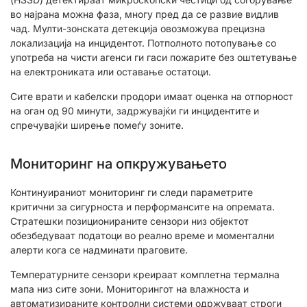
во најрана можна фаза, многу пред да се развие видлив
чад. Мулти-зонската детекција овозможува прецизна
локализација на инцидентот. Потполното потопување со
употреба на чисти агенси ги гаси пожарите без оштетување
на електрониката или оставање остатоци.
Сите врати и кабелски продори имаат оценка на отпорност
на оган од 90 минути, задржувајќи ги инцидентите и
спречувајќи ширење помеѓу зоните.
Мониторинг на опкружувањето
Континуираниот мониторинг ги следи параметрите
критични за сигурноста и перформансите на опремата.
Стратешки позиционираните сензори низ објектот
обезбедуваат податоци во реално време и моментални
алерти кога се надминати праговите.
Температурните сензори креираат комплетна термална
мапа низ сите зони. Мониторингот на влажноста и
автоматизираните контролни системи одржуваат строги