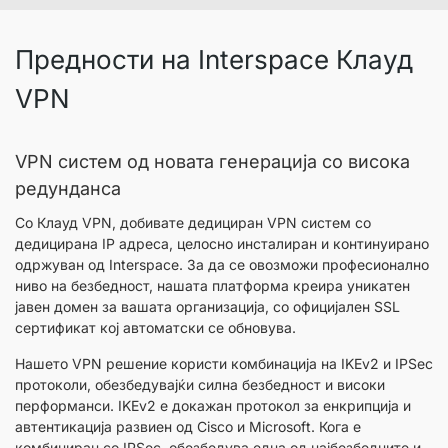
Предности на Interspace Клауд
VPN
VPN систем од новата генерација со висока
редунданса
Со Клауд VPN, добивате дедициран VPN систем со
дедицирана IP адреса, целосно инсталиран и континуирано
одржуван од Interspace. За да се овозможи професионално
ниво на безбедност, нашата платформа креира уникатен
јавен домен за вашата организација, со официјален SSL
сертификат кој автоматски се обновува.
Нашето VPN решение користи комбинација на IKEv2 и IPSec
протоколи, обезбедувајќи силна безбедност и високи
перформанси. IKEv2 е докажан протокол за енкрипција и
автентикација развиен од Cisco и Microsoft. Кога е
комбиниран со IPSec, обезбедува една од најбезбедните и