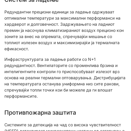
Редундантни прецизни единици за ладење одржуваат
оптимални температури за максимални перформанси на
хардверот и долговечност. Задржувањето на ладниот
премин ја насочува климатизираниот воздух прецизно кон
зоните за внес на опремата, спречувајќи мешање со
топлиот излезен воздух и максимизирајќи ја термалната
ефикасност.
Инфраструктурата за ладење работи со N+1
редундантност. Вентилаторите со променлива брзина и
интелигентните контроли го приспособуваат излезот врз
основа на реални термални оптоварувања. Дистрибуцијата
на температурата останува униформна низ сите ракови,
спречувајќи топли точки кои би можеле да ги влошат
перформансите.
Противпожарна заштита
Системите за детекција на чад со висока чувствителност
(HSSD) детектираат микроскопски честици од согорување