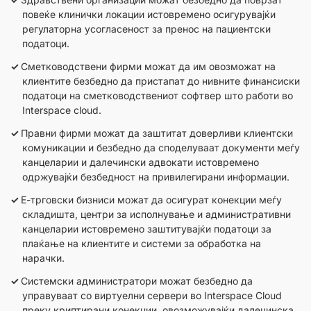
повеќе клинички локации истовремено осигурувајќи
регулаторна усогласеност за пренос на пациентски
податоци.
Сметководствени фирми можат да им овозможат на
клиентите безбедно да пристапат до нивните финансиски
податоци на сметководствениот софтвер што работи во
Interspace cloud.
Правни фирми можат да заштитат доверливи клиентски
комуникации и безбедно да споделуваат документи меѓу
канцеларии и далечински адвокати истовремено
одржувајќи безбедност на привилегирани информации.
Е-трговски бизниси можат да осигурат конекции меѓу
складишта, центри за исполнување и административни
канцеларии истовремено заштитувајќи податоци за
плаќање на клиентите и системи за обработка на
нарачки.
Системски администратори можат безбедно да
управуваат со виртуелни сервери во Interspace Cloud
преку криптирани конекции, овозможувајќи далечинска