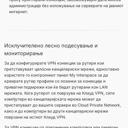
администрација без изложување на серверите на јавниот
интернет.
Исклучителено лесно подесување и
мониторирање
За да конфигурирате VPN конекции за рутери кои
претставуваат целосни канцелариски мрежи, едноставно
користете го контролниот панел My Interspace за да
креирате рутер профили со лозинки за конекција и
приватни подмрежи кои ќе бидат рутирани кон LAN
мрежата. Кога рутерот се поврзува на Клауд VPN, сите
компјутери во канцеларијската мрежа можат да
пристапуваат до вашите сервери во Cloud Private Network,
како и до компјутери во други канцелариски мрежи
поврзани на истиот Клауд VPN.
За VPN конекции од поединечни компјутери или паметни