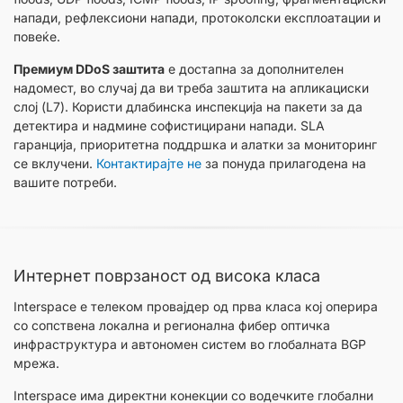
напади, рефлексиони напади, протоколски експлоатации и
повеќе.
Премиум DDoS заштита
е достапна за дополнителен
надомест, во случај да ви треба заштита на апликациски
слој (L7). Користи длабинска инспекција на пакети за да
детектира и надмине софистицирани напади. SLA
гаранција, приоритетна поддршка и алатки за мониторинг
се вклучени.
Контактирајте не
за понуда прилагодена на
вашите потреби.
Интернет поврзаност од висока класа
Interspace е телеком провајдер од прва класа кој оперира
со сопствена локална и регионална фибер оптичка
инфраструктура и автономен систем во глобалната BGP
мрежа.
Interspace има директни конекции со водечките глобални