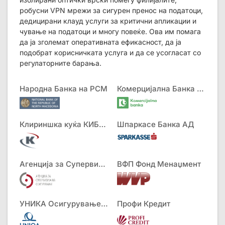
робусни VPN мрежи за сигурен пренос на податоци,
дедицирани клауд услуги за критични апликации и
чување на податоци и многу повеќе. Ова им помага
да ја зголемат оперативната ефикасност, да ја
подобрат корисничката услуга и да се усогласат со
регулаторните барања.
Народна Банка на РСМ
Комерцијална Банка АД
Клириншка куќа КИБС АД
Шпаркасе Банка АД
Агенција за Супервизија на Осигурување
ВФП Фонд Менаџмент
УНИКА Осигурување АД
Профи Кредит