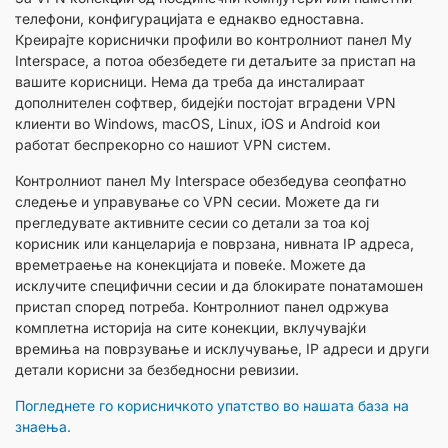
телефони, конфигурацијата е еднакво едноставна.
Креирајте кориснички профили во контролниот панел My
Interspace, а потоа обезбедете ги детаљите за пристап на
вашите корисници. Нема да треба да инсталираат
дополнителен софтвер, бидејќи постојат вградени VPN
клиенти во Windows, macOS, Linux, iOS и Android кои
работат беспрекорно со нашиот VPN систем.
Контролниот панел My Interspace обезбедува сеопфатно
следење и управување со VPN сесии. Можете да ги
прегледувате активните сесии со детали за тоа кој
корисник или канцеларија е поврзана, нивната IP адреса,
времетраење на конекцијата и повеќе. Можете да
исклучите специфични сесии и да блокирате понатамошен
пристап според потреба. Контролниот панел одржува
комплетна историја на сите конекции, вклучувајќи
времиња на поврзување и исклучување, IP адреси и други
детали корисни за безбедносни ревизии.
Погледнете го корисничкото упатство во нашата база на
знаења.