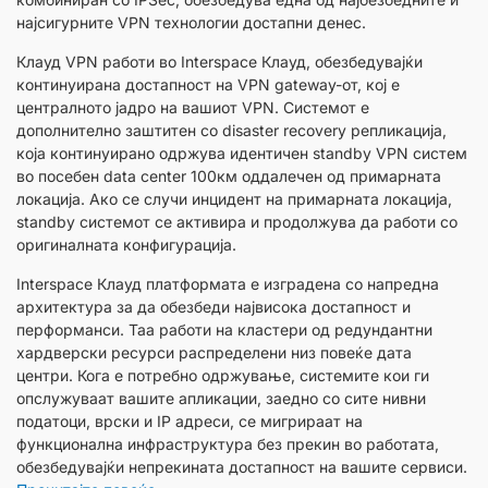
најсигурните VPN технологии достапни денес.
Клауд VPN работи во Interspace Клауд, обезбедувајќи
континуирана достапност на VPN gateway-от, кој е
централното јадро на вашиот VPN. Системот е
дополнително заштитен со disaster recovery репликација,
која континуирано одржува идентичен standby VPN систем
во посебен data center 100км оддалечен од примарната
локација. Ако се случи инцидент на примарната локација,
standby системот се активира и продолжува да работи со
оригиналната конфигурација.
Interspace Клауд платформата е изградена со напредна
архитектура за да обезбеди највисока достапност и
перформанси. Таа работи на кластери од редундантни
хардверски ресурси распределени низ повеќе дата
центри. Кога е потребно одржување, системите кои ги
опслужуваат вашите апликации, заедно со сите нивни
податоци, врски и IP адреси, се мигрираат на
функционална инфраструктура без прекин во работата,
обезбедувајќи непрекината достапност на вашите сервиси.