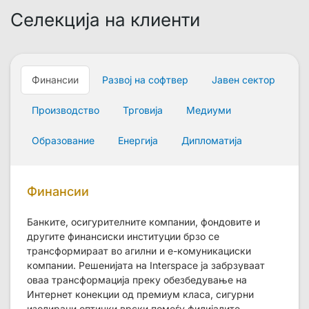
Селекција на клиенти
Финансии
Развој на софтвер
Јавен сектор
Производство
Трговија
Медиуми
Образование
Енергија
Дипломатија
Финансии
Банките, осигурителните компании, фондовите и
другите финансиски институции брзо се
трансформираат во агилни и е-комуникациски
компании. Решенијата на Interspace ја забрзуваат
оваа трансформација преку обезбедување на
Интернет конекции од премиум класа, сигурни
изолирани оптички врски помеѓу филијалите,