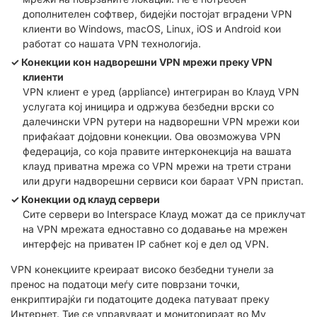
дополнителен софтвер, бидејќи постојат вградени VPN
клиенти во Windows, macOS, Linux, iOS и Android кои
работат со нашата VPN технологија.
Конекции кон надворешни VPN мрежи преку VPN
клиенти
VPN клиент е уред (appliance) интегриран во Клауд VPN
услугата кој иницира и одржува безбедни врски со
далечински VPN рутери на надворешни VPN мрежи кои
прифаќаат дојдовни конекции. Ова овозможува VPN
федерација, со која правите интерконекција на вашата
клауд приватна мрежа со VPN мрежи на трети страни
или други надворешни сервиси кои бараат VPN пристап.
Конекции од клауд сервери
Сите сервери во Interspace Клауд можат да се приклучат
на VPN мрежата едноставно со додавање на мрежен
интерфејс на приватен IP сабнет кој е дел од VPN.
VPN конекциите креираат високо безбедни тунели за
пренос на податоци меѓу сите поврзани точки,
енкриптирајќи ги податоците додека патуваат преку
Интернет. Тие се управуваат и мониторираат во My