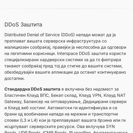
DDoS Заштита
Distributed Denial of Service (DDoS) напади можат да ја
преплават вашата серверска инфраструктура со
малициозен сообраќај, правејќи ја неспособна да одговори
на легитимни корисници. Interspace DDoS заштита користи
специјализирани хардверски системи за да го филтрира
таквиот сообраќај пред тој да стигне до вашите системи,
обезбедувајќи вашите апликации да останат континуирано
достапни.
Стандардна DDoS заштита
е вклучена без надомест за
Еластичен Клауд ВПС, Бекап склад, Клауд VPN, Клауд NAT
Gateway, Балансер на оптоварување, Дедицирани сервери
и Клауд веб хостинг. Автоматски ги идентификува и се
брани од вообичаени напади на мрежни и транспортни
слоеви (L3 и L4) кои ја преплавуваат вашата брзина или ги
исцрпуваат серверските ресурси. Ова вклучува SYN
floods, UDP floods, ICMP floods, IP spoofing, фрагментациски