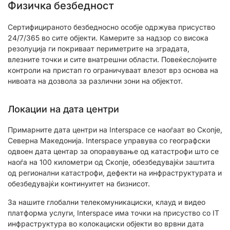
Физичка безбедност
Сертифицираното безбедносно особје одржува присуство
24/7/365 во сите објекти. Камерите за надзор со висока
резолуција ги покриваат периметрите на зградата,
влезните точки и сите внатрешни области. Повеќеслојните
контроли на пристап го ограничуваат влезот врз основа на
нивоата на дозвола за различни зони на објектот.
Локации на дата центри
Примарните дата центри на Interspace се наоѓаат во Скопје,
Северна Македонија. Interspace управува со географски
одвоен дата центар за опоравување од катастрофи што се
наоѓа на 100 километри од Скопје, обезбедувајќи заштита
од регионални катастрофи, дефекти на инфраструктурата и
обезбедувајќи континуитет на бизнисот.
За нашите глобални телекомуникациски, клауд и видео
платформа услуги, Interspace има точки на присуство со IT
инфраструктура во колокациски објекти во врвни дата