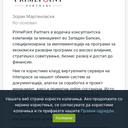
Зоран Мартиновски
Ко-основач
PrimePoint Partners е водечка консултантска
компанија за менаџмент во Западен Балкан,
специјализирана за имплементација на програми за
економски развојни програми со високо влијание,
стратешко советување, бизнис развој и достап до
финансии.
Ние ги користиме клауд виртуелните сервери на
Interspace за нашиот обемен систем за
документација, алатки за соработка и проект
менаџмент, како и приватни online состаноци. Исто
така, ја користиме клауд метро услугата на
Нашата веб страна користи колачиња. Ако продолжите со
Interspace која ни овозможува да ги соединиме
нејзино користење, се согласувате да користиме
нашите канцеларии во Македонија (Скопје, Охрид)
колачиња и ги прифаќате нашите
Правни одредби
.
и Црна Гора (Подгорица) во една обединета
Разбирам
канцелариска мрежа.
Стабилноста на нивните системи ни овозможува