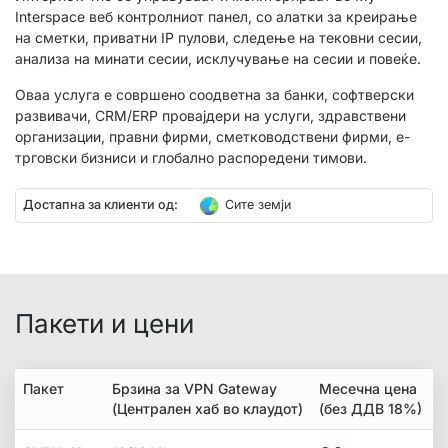
Interspace веб контролниот панел, со алатки за креирање
на сметки, приватни IP пулови, следење на тековни сесии,
анализа на минати сесии, исклучување на сесии и повеќе.
Оваа услуга е совршено соодветна за банки, софтверски
развивачи, CRM/ERP провајдери на услуги, здравствени
организации, правни фирми, сметководствени фирми, е-
трговски бизниси и глобално распоредени тимови.
Достапна за клиенти од:
Сите земји
Пакети и цени
Пакет
Брзина за VPN Gateway
Месечна цена
(Централен хаб во клаудот)
(без ДДВ 18%)