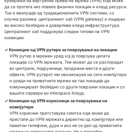
креирање на виртуелна приватна мрежа (VPN) која може
да се протега низ повеќе физички локации и клауд ресурси.
Тоа е еволуција од традиционалните VPN системи, со
клучна разлика: централниот хаб (VPN gateway) е лоциран
во високо безбедна и доверлива клауд инфраструктура.
Централниот хаб поддржува следни типови на VPN
конекции:
Конекции од VPN рутери за поврзување на локации
VPN рутер е мрежен уред кој ја поврзува целата
локација со VPN мрежата. Тие можат да се распоредат
во централи, подружници, продажни места и други
објекти. VPN рутерот им овозможува на сите компјутери
и уреди на приватните мрежи на таа локација да
комуницираат безбедно со други поврзани локации и со
вашите сервери во Interspace Клауд.
Конекции од VPN корисници за поврзување на
компјутери
VPN корисник претставува сметка која може да
пристапи до VPN мрежата директно од компјутери или
паметни телефони, дури и ако не се дел од приватните
мрежи на поврзаните локации. Не е потребен