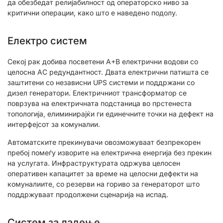
да обезбедат релијабилност од операторско ниво за
критични операции, како што е наведено подолу.
Електро систем
Секој рак добива посветени A+B електрични водови со
целосна AC редундантност. Двата електрични патишта се
заштитени со независни UPS системи и поддржани со
дизел генератори. Електричниот трансформатор се
поврзува на електричната подстаница во прстенеста
топологија, елиминирајќи ги единечните точки на дефект на
интерфејсот за комуналии.
Автоматските прекинувачи овозможуваат безпрекорен
пребој помеѓу изворите на електрична енергија без прекин
на услугата. Инфраструктурата одржува целосен
оперативен капацитет за време на целосни дефекти на
комуналиите, со резерви на гориво за генераторот што
поддржуваат продолжени сценарија на испад.
Систем за ладење