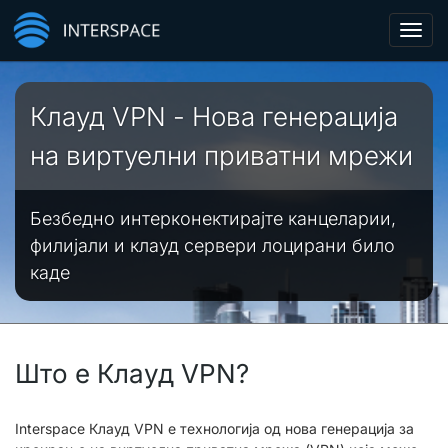
Toggl
navig
Клауд VPN - Нова генерација
на виртуелни приватни мрежи
Безбедно интерконектирајте канцеларии,
филијали и клауд сервери лоцирани било
каде
Што е Клауд VPN?
Interspace Клауд VPN е технологија од нова генерација за