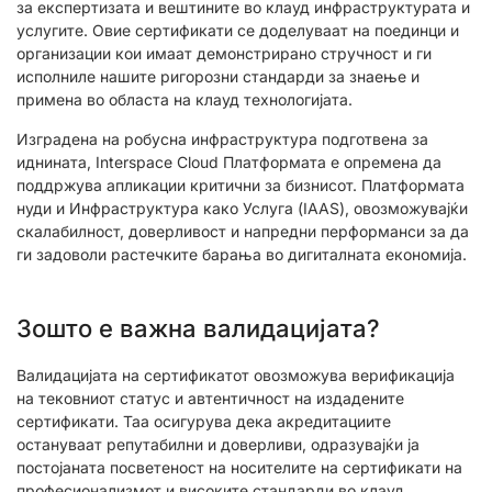
за експертизата и вештините во клауд инфраструктурата и
услугите. Овие сертификати се доделуваат на поединци и
организации кои имаат демонстрирано стручност и ги
исполниле нашите ригорозни стандарди за знаење и
примена во областа на клауд технологијата.
Изградена на робусна инфраструктура подготвена за
иднината, Interspace Cloud Платформата е опремена да
поддржува апликации критични за бизнисот. Платформата
нуди и Инфраструктура како Услуга (IAAS), овозможувајќи
скалабилност, доверливост и напредни перформанси за да
ги задоволи растечките барања во дигиталната економија.
Зошто е важна валидацијата?
Валидацијата на сертификатот овозможува верификација
на тековниот статус и автентичност на издадените
сертификати. Таа осигурува дека акредитациите
остануваат репутабилни и доверливи, одразувајќи ја
постојаната посветеност на носителите на сертификати на
професионализмот и високите стандарди во клауд