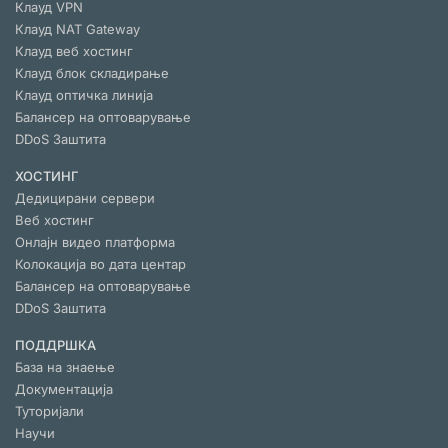
Клауд VPN
Клауд NAT Gateway
Клауд веб хостинг
Клауд блок складирање
Клауд оптичка линија
Балансер на оптоварување
DDoS Заштита
ХОСТИНГ
Дедицирани сервери
Веб хостинг
Онлајн видео платформа
Колокација во дата центар
Балансер на оптоварување
DDoS Заштита
ПОДДРШКА
База на знаење
Документација
Туторијали
Научи