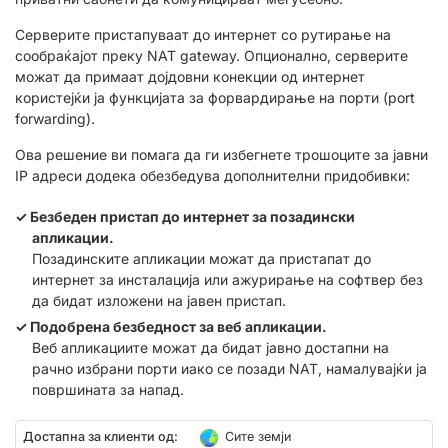
Серверите пристапуваат до интернет со рутирање на
сообраќајот преку NAT gateway. Опционално, серверите
можат да примаат дојдовни конекции од интернет
користејќи ја функцијата за форвардирање на порти (port
forwarding).
Ова решение ви помага да ги избегнете трошоците за јавни
IP адреси додека обезбедува дополнителни придобивки:
Безбеден пристап до интернет за позадински
апликации.
Позадинските апликации можат да пристапат до
интернет за инсталација или ажурирање на софтвер без
да бидат изложени на јавен пристап.
Подобрена безбедност за веб апликации.
Веб апликациите можат да бидат јавно достапни на
рачно избрани порти иако се позади NAT, намалувајќи ја
површината за напад.
Достапна за клиенти од:
Сите земји