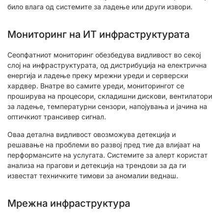
било влага од системите за ладење или други извори.
Мониторинг на ИТ инфраструктурата
Сеопфатниот мониторинг обезбедува видливост во секој
слој на инфраструктурата, од дистрибуција на електрична
енергија и ладење преку мрежни уреди и серверски
хардвер. Внатре во самите уреди, мониторингот се
проширува на процесори, складишни дискови, вентилатори
за ладење, температурни сензори, напојувања и јачина на
оптичкиот трансивер сигнал.
Оваа детална видливост овозможува детекција и
решавање на проблеми во развој пред тие да влијаат на
перформансите на услугата. Системите за алерт користат
анализа на прагови и детекција на трендови за да ги
известат техничките тимови за аномалии веднаш.
Мрежна инфраструктура