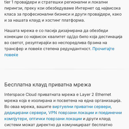
tier 1 провајдери и стратешки регионални и локални
пирингзи, преку кои обезбедуваме Интернет од највисока
класа за професионални бизниси и други провајдери, како
и за нашата клауд и хостинг платформа.
Нашата мрежа е со пасија дизајнирана да обезбеди
конекции со највисок квалитет од/до било која дестинација
во светот, резултирајќи во неспоредлива брзина на
трансфер и повеќе степена редундантност.
Прочитајте
повеќе
Бесплатна клауд приватна мрежа
Interspace Cloud приватната мрежа е Layer 2 Ethernet
мрежа која е изолирана и посветена на една организација.
Во оваа мрежа, вашите
виртуелни приватни сервери
,
дедицирани сервери
,
VPN поврзани локации и поединечни
компјутери
,
оптички поврзани локации
и други клауд
системи можат директно да комуницираат бесплатно