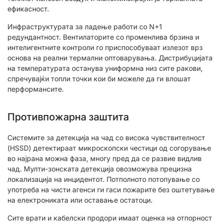
ефикасност.
Инфраструктурата за ладење работи со N+1
редундантност. Вентилаторите со променлива брзина и
интелигентните контроли го приспособуваат излезот врз
основа на реални термални оптоварувања. Дистрибуцијата
на температурата останува униформна низ сите ракови,
спречувајќи топли точки кои би можеле да ги влошат
перформансите.
Противпожарна заштита
Системите за детекција на чад со висока чувствителност
(HSSD) детектираат микроскопски честици од согорување
во најрана можна фаза, многу пред да се развие видлив
чад. Мулти-зонската детекција овозможува прецизна
локализација на инцидентот. Потполното потопување со
употреба на чисти агенси ги гаси пожарите без оштетување
на електрониката или оставање остатоци.
Сите врати и кабелски продори имаат оценка на отпорност