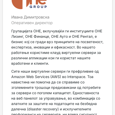
Ивана Димитровска
Оперативен директор
Групацијата ОНЕ, вклучувајќи ги институциите ОНЕ
Лизинг, ОНЕ Финанце, ОНЕ Ауто и ОНЕ Рентал, е
бизнис кој се гради врз принципите на посветеност,
експертиза, иновации и ефикасност. Во нашето
работење користиме клауд виртуелни сервери за
различни апликации кои ги користат нашите
вработени и клиенти.
Сите наши виртуелни сервери ги префрливме од
Amazon Web Services (AWS) во Interspace. Тоа
навистина ни помогна да се справиме со
зголемените трошоци предизвикани од потребите
за сервери со поголем капацитет. Едноставноста
на веб панелот за управување, во комбинација со
алатките за заштите на податоците на безбедна
далечна (disaster recovery) и исклучителните
перформанси на серверите, ни влева сигурност