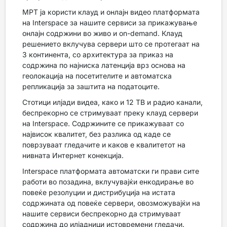
МРТ ја користи клауд и онлајн видео платформата
на Interspace за нашите сервиси за прикажување
онлајн содржини во живо и on-demand. Клауд
решението вклучува сервери што се протегаат на
3 континента, со архитектура за приказ на
содржина по најниска латенција врз основа на
геолокација на посетителите и автоматска
репликација за заштита на податоците.
Стотици илјади видеа, како и 12 ТВ и радио канали,
беспрекорно се стримуваат преку клауд сервери
на Interspace. Содржините се прикажуваат со
највисок квалитет, без разлика од каде се
поврзуваат гледачите и каков е квалитетот на
нивната Интернет конекција.
Interspace платформата автоматски ги прави сите
работи во позадина, вклучувајќи енкодирање во
повеќе резолуции и дистрибуција на истата
содржината од повеќе сервери, овозможувајќи на
нашите сервиси беспрекорно да стримуваат
содржина до илјадници истовремени гледачи.