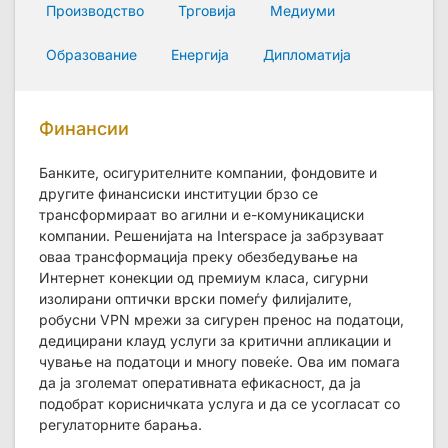
Производство
Трговија
Медиуми
Образование
Енергија
Дипломатија
Финансии
Банките, осигурителните компании, фондовите и
другите финансиски институции брзо се
трансформираат во агилни и е-комуникациски
компании. Решенијата на Interspace ја забрзуваат
оваа трансформација преку обезбедување на
Интернет конекции од премиум класа, сигурни
изолирани оптички врски помеѓу филијалите,
робусни VPN мрежи за сигурен пренос на податоци,
дедицирани клауд услуги за критични апликации и
чување на податоци и многу повеќе. Ова им помага
да ја зголемат оперативната ефикасност, да ја
подобрат корисничката услуга и да се усогласат со
регулаторните барања.