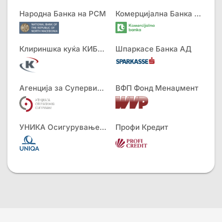
Народна Банка на РСМ
Комерцијална Банка АД
Клириншка куќа КИБС АД
Шпаркасе Банка АД
Агенција за Супервизија на Осигурување
ВФП Фонд Менаџмент
УНИКА Осигурување АД
Профи Кредит