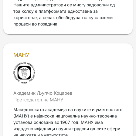
Нашите администратори се многу задоволни од
тоа колку е платформата едноставна за
користење, а сепак обезбедува толку сложени
процеси во позадина.
МАНУ
Академик Љупчо Коцарев
Претседател на МАНУ
Македонската академија на науките и уметностите
(МАНУ) е највисока национална научно-творечка
установа основана во 1967 год. МАНУ има
издадено илјадници научни трудови од сите сфери
на науката и уметностите.