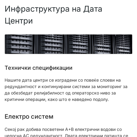
Инфраструктура на Дата
Центри
Технички спецификации
Нашите дата центри се изградени со повеќе слоеви на
редундантност и континуирани системи за мониторинг за
да обезбедат релијабилност од операторско ниво за
критични операции, како што е наведено подолу.
Електро систем
Секој рак добива посветени A+B електрични водови со
целосна AC редундантност. Двата електрични патишта се