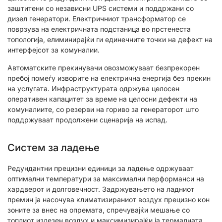
заштитени со независни UPS системи и поддржани со
дизел генератори. Електричниот трансформатор се
поврзува на електричната подстаница во прстенеста
топологија, елиминирајќи ги единечните точки на дефект на
интерфејсот за комуналии.
Автоматските прекинувачи овозможуваат безпрекорен
пребој помеѓу изворите на електрична енергија без прекин
на услугата. Инфраструктурата одржува целосен
оперативен капацитет за време на целосни дефекти на
комуналиите, со резерви на гориво за генераторот што
поддржуваат продолжени сценарија на испад.
Систем за ладење
Редундантни прецизни единици за ладење одржуваат
оптимални температури за максимални перформанси на
хардверот и долговечност. Задржувањето на ладниот
премин ја насочува климатизираниот воздух прецизно кон
зоните за внес на опремата, спречувајќи мешање со
топлиот излезен воздух и максимизирајќи ја термалната