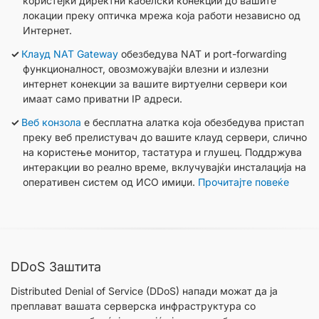
користејќи директни кабелски конекции до вашите
локации преку оптичка мрежа која работи независно од
Интернет.
Клауд NAT Gateway
обезбедува NAT и port-forwarding
функционалност, овозможувајќи влезни и излезни
интернет конекции за вашите виртуелни сервери кои
имаат само приватни IP адреси.
Веб конзола
е бесплатна алатка која обезбедува пристап
преку веб прелистувач до вашите клауд сервери, слично
на користење монитор, тастатура и глушец. Поддржува
интеракции во реално време, вклучувајќи инсталација на
оперативен систем од ИСО имиџи.
Прочитајте повеќе
DDoS Заштита
Distributed Denial of Service (DDoS) напади можат да ја
преплават вашата серверска инфраструктура со