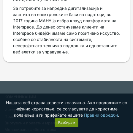
За потребите за напредна дигитализација и
заштита на електронските бази на податоци, во
2017 година МАНУ ја избра клауд платформата на
Interspace. До денес остануваме клиенти на
Interspace бидејќи имаме само позитивно искуство,
особено со стабилноста на системите,
неверојатната техничка поддршка и едноставните
веб алатки за управување.
КОМУНИКАЦИИ
Нашата веб страна користи колачиња. Ако продолжите со
Премиум Интернет пристап
нејзино користење, се согласувате да користиме
Интернет ИП транзит
колачиња и ги прифаќате нашите
Правни одредби
.
Приватни етернет линии
Разбирам
Виртуелни приватни мрежи
Менаџирана фибер оптика