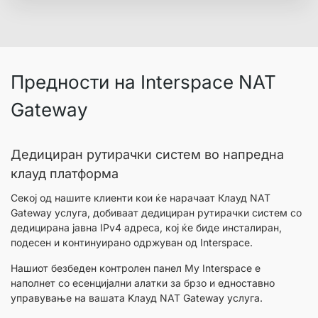
Предности на Interspace NAT
Gateway
Дедициран рутирачки систем во напредна
клауд платформа
Секој од нашите клиенти кои ќе нарачаат Клауд NAT
Gateway услуга, добиваат дедициран рутирачки систем со
дедицирана јавна IPv4 адреса, кој ќе биде инсталиран,
подесен и континуирано одржуван од Interspace.
Нашиот безбеден контролен панел My Interspace е
наполнет со есенцијални алатки за брзо и едноставно
управување на вашата Kлауд NAT Gateway услуга.