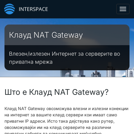
Toggl
navig
Клауд NAT Gateway
Влезен/излезен Интернет за серверите во
приватна мрежа
Што е Клауд NAT Gateway?
Клауд NAT Gateway овозможува влезни и излезни конекции
на интернет за вашите клауд сервери кои имаат само
приватни IP адреси. Исто така дејствува како рутер,
овозможувајќи им на клауд серверите на различни
приватни сабнети да комуницираат меѓусебно.