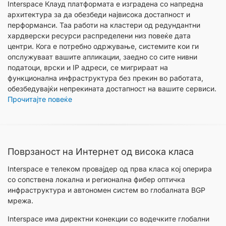
Interspace Клауд платформата е изградена со напредна
архитектура за да обезбеди највисока достапност и
перформанси. Таа работи на кластери од редундантни
хардверски ресурси распределени низ повеќе дата
центри. Кога е потребно одржување, системите кои ги
опслужуваат вашите апликации, заедно со сите нивни
податоци, врски и IP адреси, се мигрираат на
функционална инфраструктура без прекин во работата,
обезбедувајќи непрекината достапност на вашите сервиси.
Прочитајте повеќе
Поврзаност на Интернет од висока класа
Interspace е телеком провајдер од прва класа кој оперира
со сопствена локална и регионална фибер оптичка
инфраструктура и автономен систем во глобалната BGP
мрежа.
Interspace има директни конекции со водечките глобални