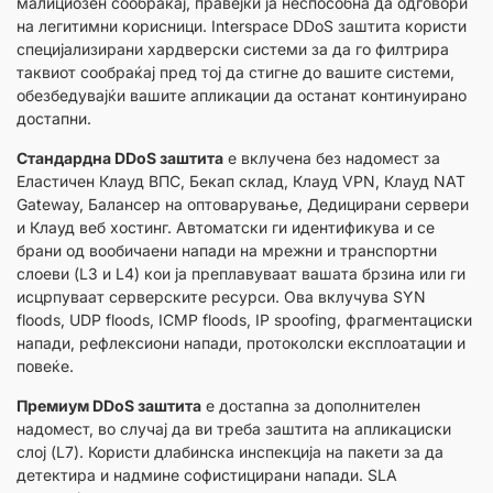
малициозен сообраќај, правејќи ја неспособна да одговори
на легитимни корисници. Interspace DDoS заштита користи
специјализирани хардверски системи за да го филтрира
таквиот сообраќај пред тој да стигне до вашите системи,
обезбедувајќи вашите апликации да останат континуирано
достапни.
Стандардна DDoS заштита
е вклучена без надомест за
Еластичен Клауд ВПС, Бекап склад, Клауд VPN, Клауд NAT
Gateway, Балансер на оптоварување, Дедицирани сервери
и Клауд веб хостинг. Автоматски ги идентификува и се
брани од вообичаени напади на мрежни и транспортни
слоеви (L3 и L4) кои ја преплавуваат вашата брзина или ги
исцрпуваат серверските ресурси. Ова вклучува SYN
floods, UDP floods, ICMP floods, IP spoofing, фрагментациски
напади, рефлексиони напади, протоколски експлоатации и
повеќе.
Премиум DDoS заштита
е достапна за дополнителен
надомест, во случај да ви треба заштита на апликациски
слој (L7). Користи длабинска инспекција на пакети за да
детектира и надмине софистицирани напади. SLA