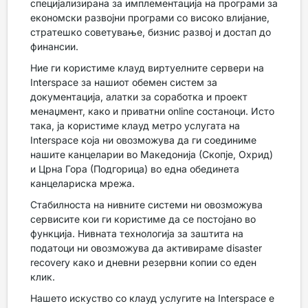
специјализирана за имплементација на програми за
економски развојни програми со високо влијание,
стратешко советување, бизнис развој и достап до
финансии.
Ние ги користиме клауд виртуелните сервери на
Interspace за нашиот обемен систем за
документација, алатки за соработка и проект
менаџмент, како и приватни online состаноци. Исто
така, ја користиме клауд метро услугата на
Interspace која ни овозможува да ги соединиме
нашите канцеларии во Македонија (Скопје, Охрид)
и Црна Гора (Подгорица) во една обединета
канцелариска мрежа.
Стабилноста на нивните системи ни овозможува
сервисите кои ги користиме да се постојано во
функција. Нивната технологија за заштита на
податоци ни овозможува да активираме disaster
recovery како и дневни резервни копии со еден
клик.
Нашето искуство со клауд услугите на Interspace е