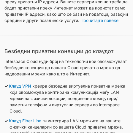
преку приватни IP адреси. Вашите сервери кои не треба да
бидат пристапни преку Интернет можат да користат само
приватни IP адреси, како што се бази на податоци, развојни
средини и други позадински услуги.
Прочитајте повеќе
Безбедни приватни конекции до клаудот
Interspace Cloud нуди број на технологии кои овозможуваат
безбедни конекции до вашата Cloud приватна мрежа од
надворешни мрежи како што е Интернет.
Клауд VPN
креира безбедна виртуелна приватна мрежа
која овозможува криптирана комуникација меѓу LAN
мрежи на физички локации, поединечни компјутери/
паметни телефони и виртуелни сервери во Interspace
Cloud.
Клауд Fiber Line
ги интегрира LAN мрежите на вашите
физички канцеларии со вашата Cloud приватна мрежа,