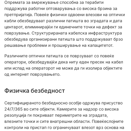
Опремата за вмрежување способна за терабити
поддржува работни оптоварувања со висока брзина за
претпријатија. Повеќе физички одвоени влезови на оптички
кабли обезбедуваат различни патишта во зградата и дата
центарот, елиминирајќи ги единечните точки на дефект за
поврзување. Структурираната кабелска инфраструктура
обезбедува организирани патишта што поддржуваат брзо
решавање проблеми и проширување на капацитетот.
Различните оптички патишта се поврзуваат со повеќе
оператори, обезбедувајќи дека ниту еден пресек на кабел
или испад на операторот не може да ги изолира објектите
од интернет поврзувањето.
Физичка безбедност
Сертифицираното безбедносно особје одржува присуство
24/7/365 во сите објекти. Камерите за надзор со висока
резолуција ги покриваат периметрите на зградата,
влезните точки и сите внатрешни области. Повеќеслојните
контроли на пристап го ограничуваат влезот врз основа на