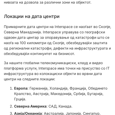
нивоата на дозвола за различни зони на објектот.
Локации на дата центри
Примарните дата центри на Interspace се наоѓаат во Скопје,
Северна Македонија. Interspace управува со географски
одвоен дата центар за опоравување од катастрофи што се
наоѓа на 100 километри од Скопје, обезбедувајќи заштита
од регионални катастрофи, дефекти на инфраструктурата и
обезбедувајќи континуитет на бизнисот.
За нашите глобални телекомуникациски, клауд и видео
платформа услуги, Interspace има точки на присуство со IT
инфраструктура во колокациски објекти во врвни дата
центри на следните локации:
Европа
: Германија, Холандија, Франција, Обединето
Кралство, Австрија, Македонија, Србија, Бугарија,
Грција.
Северна Америка
: САД, Канада.
Азија/Океанија
: Австралија, Јапонија, Сингапур.