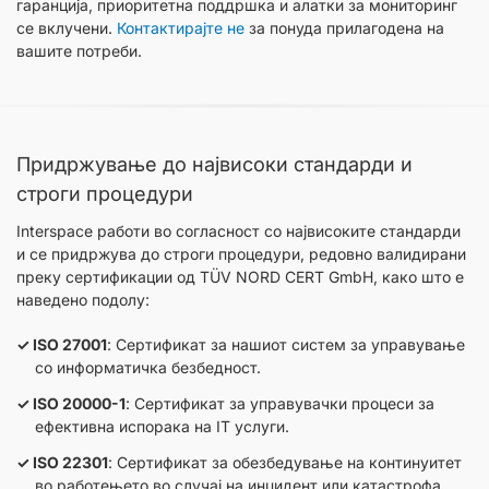
гаранција, приоритетна поддршка и алатки за мониторинг
се вклучени.
Контактирајте не
за понуда прилагодена на
вашите потреби.
Придржување до највисоки стандарди и
строги процедури
Interspace работи во согласност со највисоките стандарди
и се придржува до строги процедури, редовно валидирани
преку сертификации од TÜV NORD CERT GmbH, како што е
наведено подолу:
ISO 27001
: Сертификат за нашиот систем за управување
со информатичка безбедност.
ISO 20000-1
: Сертификат за управувачки процеси за
ефективна испорака на IT услуги.
ISO 22301
: Сертификат за обезбедување на континуитет
во работењето во случај на инцидент или катастрофа.