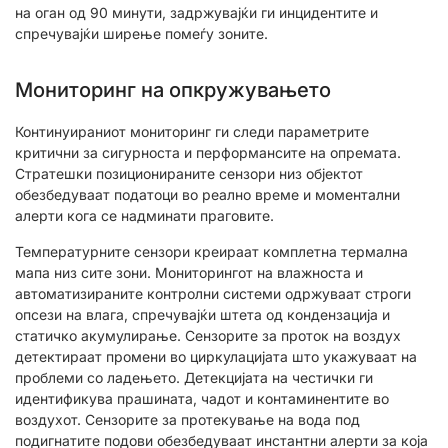
на оган од 90 минути, задржувајќи ги инцидентите и
спречувајќи ширење помеѓу зоните.
Мониторинг на опкружувањето
Континуираниот мониторинг ги следи параметрите
критични за сигурноста и перформансите на опремата.
Стратешки позиционираните сензори низ објектот
обезбедуваат податоци во реално време и моментални
алерти кога се надминати праговите.
Температурните сензори креираат комплетна термална
мапа низ сите зони. Мониторингот на влажноста и
автоматизираните контролни системи одржуваат строги
опсези на влага, спречувајќи штета од кондензација и
статичко акумулирање. Сензорите за проток на воздух
детектираат промени во циркулацијата што укажуваат на
проблеми со ладењето. Детекцијата на честички ги
идентификува прашината, чадот и контаминентите во
воздухот. Сензорите за протекување на вода под
подигнатите подови обезбедуваат инстантни алерти за која