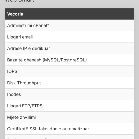
Veçoria
Administrimi cPanel™
Llogari email
Adresë IP e dedikuar
Baza të dhënash (MySQL/PostgreSQL)
IOPS
Disk Throughput
Inodes
Llogari FTP/FTPS
Mjete zhvillimi
Certifikatë SSL falas dhe e automatizuar