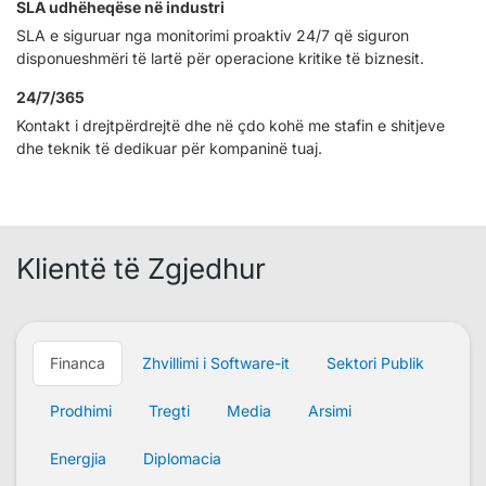
SLA udhëheqëse në industri
SLA e siguruar nga monitorimi proaktiv 24/7 që siguron
disponueshmëri të lartë për operacione kritike të biznesit.
24/7/365
Kontakt i drejtpërdrejtë dhe në çdo kohë me stafin e shitjeve
dhe teknik të dedikuar për kompaninë tuaj.
Klientë të Zgjedhur
Financa
Zhvillimi i Software-it
Sektori Publik
Prodhimi
Tregti
Media
Arsimi
Energjia
Diplomacia