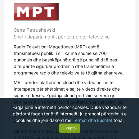
Cane Petrushevski
Shef i departamentit për teknologji televizive
Radio Televizioni Maqedonas (MRT) është
transmetuesi publik, i cili ka më shumë se 700
punonjës dhe bashkëpunëtorë që punojnë ditë pas
dite për të siguruar prodhimin dhe transmetimin e
programeve radio dhe televizive të të gjitha zhanreve.
MRT përdor platformën cloud dhe video online të
Interspace për shërbimet e saj të videos direkte dhe
sipas kërkesës. Zgjidhja cloud përfshin servera që
shtrihen në 3 kontinente, të arkitekturuar për përgjigje
Faqja jonë e internetit përdor cookies. Duke vazhduar të
me vonesë më të ulët bazuar në vendndodhjen
përdorni faqen tonë të internetit, ju pranoni përdorimin e
gjeografike të vizitorëve dhe replikim automatik për
cookies dhe jeni dakord me
Termat dhe kushtet
tona.
mbrojtjen e të dhënave.
E kuptoj
Qindra mijëra video, si dhe 12 kanale televizive dhe
radio transmetohen pa problem nga serverët e tyre