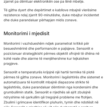
zjarret pa dëmtuar elektronikën ose pa lënë mbetje.
Të gjitha dyert dhe depërtimet e kabllove mbajnë vlerësime
rezistence ndaj zjarrit 90-minutëshe, duke mbajtur incidentet
dhe duke parandaluar përhapjen midis zonave.
Monitorimi i mjedisit
Monitorimi i vazhdueshëm ndjek parametrat kritikë për
besueshmërinë dhe performancën e pajisjeve. Sensorët e
pozicionuar strategjikisht përmes objektit ofrojnë të dhëna në
kohë reale dhe alarme të menjëhershme kur tejkalohen
pragjeve.
Sensorët e temperaturës krijojnë një hartë termike të plotë
përmes të gjitha zonave. Monitorimi i lagështirës dhe sistemet e
automatizuara të kontrollit mbajnë diapazone strikte të
lagështirës, duke parandaluar dëmtimin nga kondensimi dhe
grumbullimin statik. Sensorët e rrjedhës së ajrit zbulojnë
ndryshime në qarkullim që tregojnë probleme me ftohjen.
Zbulimi i grimcave identifikon pluhurin, tymin dhe ndotësit në