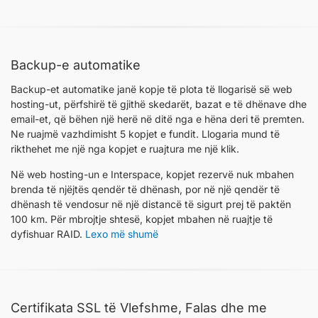
Backup-e automatike
Backup-et automatike janë kopje të plota të llogarisë së web
hosting-ut, përfshirë të gjithë skedarët, bazat e të dhënave dhe
email-et, që bëhen një herë në ditë nga e hëna deri të premten.
Ne ruajmë vazhdimisht 5 kopjet e fundit. Llogaria mund të
rikthehet me një nga kopjet e ruajtura me një klik.
Në web hosting-un e Interspace, kopjet rezervë nuk mbahen
brenda të njëjtës qendër të dhënash, por në një qendër të
dhënash të vendosur në një distancë të sigurt prej të paktën
100 km. Për mbrojtje shtesë, kopjet mbahen në ruajtje të
dyfishuar RAID.
Lexo më shumë
Certifikata SSL të Vlefshme, Falas dhe me