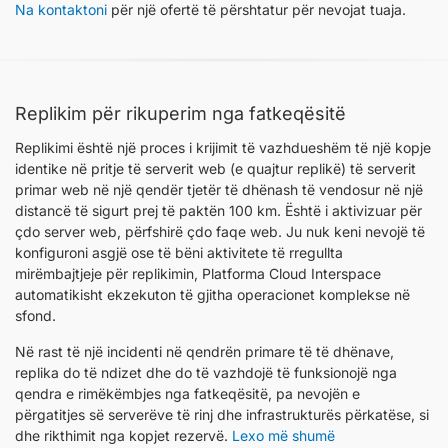
Na kontaktoni
për një ofertë të përshtatur për nevojat tuaja.
Replikim për rikuperim nga fatkeqësitë
Replikimi është një proces i krijimit të vazhdueshëm të një kopje
identike në pritje të serverit web (e quajtur replikë) të serverit
primar web në një qendër tjetër të dhënash të vendosur në një
distancë të sigurt prej të paktën 100 km. Është i aktivizuar për
çdo server web, përfshirë çdo faqe web. Ju nuk keni nevojë të
konfiguroni asgjë ose të bëni aktivitete të rregullta
mirëmbajtjeje për replikimin, Platforma Cloud Interspace
automatikisht ekzekuton të gjitha operacionet komplekse në
sfond.
Në rast të një incidenti në qendrën primare të të dhënave,
replika do të ndizet dhe do të vazhdojë të funksionojë nga
qendra e rimëkëmbjes nga fatkeqësitë, pa nevojën e
përgatitjes së serverëve të rinj dhe infrastrukturës përkatëse, si
dhe rikthimit nga kopjet rezervë.
Lexo më shumë