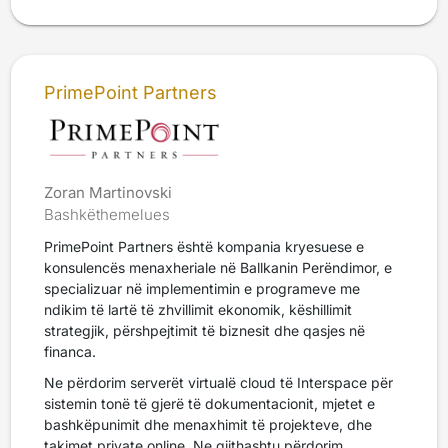
PrimePoint Partners
Zoran Martinovski
Bashkëthemelues
PrimePoint Partners është kompania kryesuese e
konsulencës menaxheriale në Ballkanin Perëndimor, e
specializuar në implementimin e programeve me
ndikim të lartë të zhvillimit ekonomik, këshillimit
strategjik, përshpejtimit të biznesit dhe qasjes në
financa.
Ne përdorim serverët virtualë cloud të Interspace për
sistemin tonë të gjerë të dokumentacionit, mjetet e
bashkëpunimit dhe menaxhimit të projekteve, dhe
takimet private online. Ne gjithashtu përdorim