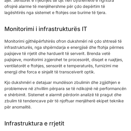
ajër. Sensorët e rrjedhjes së ujit nën dyshemetë e ngritura
ofrojnë alarme të menjëhershme për çdo depërtim të
lagështirës nga sistemet e ftohjes ose burime të tjera.
Monitorimi i infrastrukturës IT
Monitorimi gjithëpërfshirës ofron dukshmëri në çdo shtresë të
infrastrukturës, nga shpërndarja e energjisë dhe ftohja përmes
pajisjeve të rrjetit dhe harduerit të serverit. Brenda vetë
pajisjeve, monitorimi zgjerohet te procesorët, disqet e ruajtjes,
ventilatorët e ftohjes, sensorët e temperaturës, furnizimi me
energji dhe forca e sinjalit të transceiverit optik.
Kjo dukshmëri e detajuar mundëson zbulimin dhe zgjidhjen e
problemeve në zhvillim përpara se të ndikojnë në performancën
e shërbimit. Sistemet e alarmit përdorin analizë të pragut dhe
zbulim të tendencave për të njoftuar menjëherë ekipet teknike
për anomalitë.
Infrastruktura e rrjetit