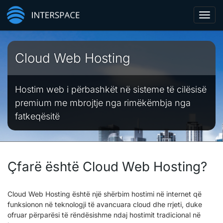
Toggl
navig
Cloud Web Hosting
Hostim web i përbashkët në sisteme të cilësisë
premium me mbrojtje nga rimëkëmbja nga
fatkeqësitë
Çfarë është Cloud Web Hosting?
Cloud Web Hosting është një shërbim hostimi në internet që
funksionon në teknologji të avancuara cloud dhe rrjeti, duke
ofruar përparësi të rëndësishme ndaj hostimit tradicional në