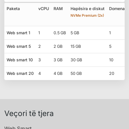
Paketa
vCPU
RAM
Hapësira e diskut
Domenat
NVMe Premium (2x)
Web smart 1
1
0.5 GB
5 GB
1
Web smart 5
2
2 GB
15 GB
5
Web smart 10
3
3 GB
30 GB
10
Web smart 20
4
4 GB
50 GB
20
Veçori të tjera
Web Smart