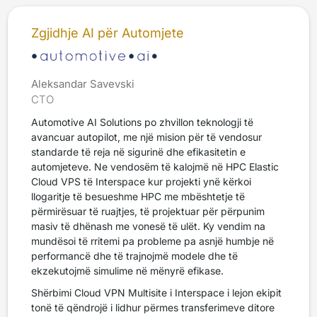
Zgjidhje AI për Automjete
Aleksandar Savevski
CTO
Automotive AI Solutions po zhvillon teknologji të
avancuar autopilot, me një mision për të vendosur
standarde të reja në sigurinë dhe efikasitetin e
automjeteve. Ne vendosëm të kalojmë në HPC Elastic
Cloud VPS të Interspace kur projekti ynë kërkoi
llogaritje të besueshme HPC me mbështetje të
përmirësuar të ruajtjes, të projektuar për përpunim
masiv të dhënash me vonesë të ulët. Ky vendim na
mundësoi të rritemi pa probleme pa asnjë humbje në
performancë dhe të trajnojmë modele dhe të
ekzekutojmë simulime në mënyrë efikase.
Shërbimi Cloud VPN Multisite i Interspace i lejon ekipit
tonë të qëndrojë i lidhur përmes transferimeve ditore