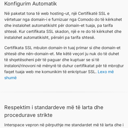
Konfigurim Automatik
Në paketat tona të web hosting-ut, një Certifikatë SSL e
vërtetuar nga domain-i e furnizuar nga Comodo do të kërkohet
dhe instalohet automatikisht për domain-et tuaja, pa tarifa
shtesë. Kur certifikata SSL skadon, një e re do të kërkohet dhe
instalohet automatikisht, përsëri pa tarifa shtesë.
Certifikata SSL mbulon domain-in tuaj primar si dhe domain-et
shtesë dhe nën-domain-et. Me këtë veçori ju nuk do të duhet
të shqetësoheni për të paguar dhe kuptuar se si të
instaloni/rinovoni në mënyrë të duhur certifikatat për të mbrojtur
faqet tuaja web me komunikim të enkriptuar SSL.
Lexo më
shumë
Respektim i standardeve më të larta dhe
procedurave strikte
Interspace vepron në përputhje me standardet më të larta dhe i