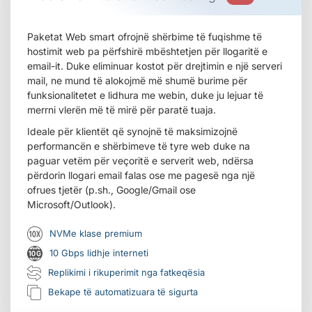
Paketat Web smart ofrojnë shërbime të fuqishme të
hostimit web pa përfshirë mbështetjen për llogaritë e
email-it. Duke eliminuar kostot për drejtimin e një serveri
mail, ne mund të alokojmë më shumë burime për
funksionalitetet e lidhura me webin, duke ju lejuar të
merrni vlerën më të mirë për paratë tuaja.
Ideale për klientët që synojnë të maksimizojnë
performancën e shërbimeve të tyre web duke na
paguar vetëm për veçoritë e serverit web, ndërsa
përdorin llogari email falas ose me pagesë nga një
ofrues tjetër (p.sh., Google/Gmail ose
Microsoft/Outlook).
NVMe klase premium
10 Gbps lidhje interneti
Replikimi i rikuperimit nga fatkeqësia
Bekape të automatizuara të sigurta