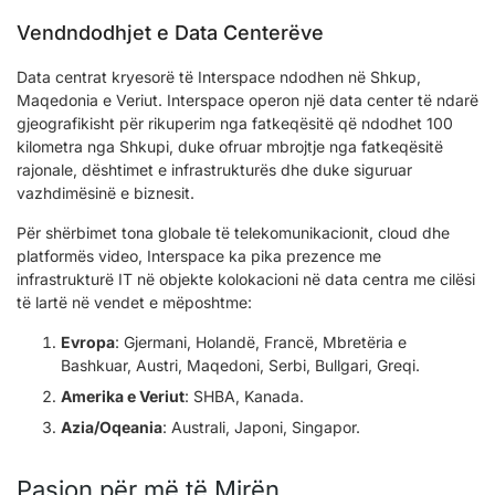
Vendndodhjet e Data Centerëve
Data centrat kryesorë të Interspace ndodhen në Shkup,
Maqedonia e Veriut. Interspace operon një data center të ndarë
gjeografikisht për rikuperim nga fatkeqësitë që ndodhet 100
kilometra nga Shkupi, duke ofruar mbrojtje nga fatkeqësitë
rajonale, dështimet e infrastrukturës dhe duke siguruar
vazhdimësinë e biznesit.
Për shërbimet tona globale të telekomunikacionit, cloud dhe
platformës video, Interspace ka pika prezence me
infrastrukturë IT në objekte kolokacioni në data centra me cilësi
të lartë në vendet e mëposhtme:
Evropa
: Gjermani, Holandë, Francë, Mbretëria e
Bashkuar, Austri, Maqedoni, Serbi, Bullgari, Greqi.
Amerika e Veriut
: SHBA, Kanada.
Azia/Oqeania
: Australi, Japoni, Singapor.
Pasion për më të Mirën