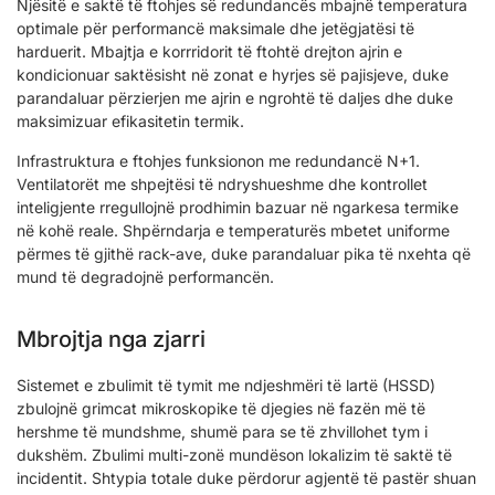
Njësitë e saktë të ftohjes së redundancës mbajnë temperatura
optimale për performancë maksimale dhe jetëgjatësi të
harduerit. Mbajtja e korrridorit të ftohtë drejton ajrin e
kondicionuar saktësisht në zonat e hyrjes së pajisjeve, duke
parandaluar përzierjen me ajrin e ngrohtë të daljes dhe duke
maksimizuar efikasitetin termik.
Infrastruktura e ftohjes funksionon me redundancë N+1.
Ventilatorët me shpejtësi të ndryshueshme dhe kontrollet
inteligjente rregullojnë prodhimin bazuar në ngarkesa termike
në kohë reale. Shpërndarja e temperaturës mbetet uniforme
përmes të gjithë rack-ave, duke parandaluar pika të nxehta që
mund të degradojnë performancën.
Mbrojtja nga zjarri
Sistemet e zbulimit të tymit me ndjeshmëri të lartë (HSSD)
zbulojnë grimcat mikroskopike të djegies në fazën më të
hershme të mundshme, shumë para se të zhvillohet tym i
dukshëm. Zbulimi multi-zonë mundëson lokalizim të saktë të
incidentit. Shtypia totale duke përdorur agjentë të pastër shuan