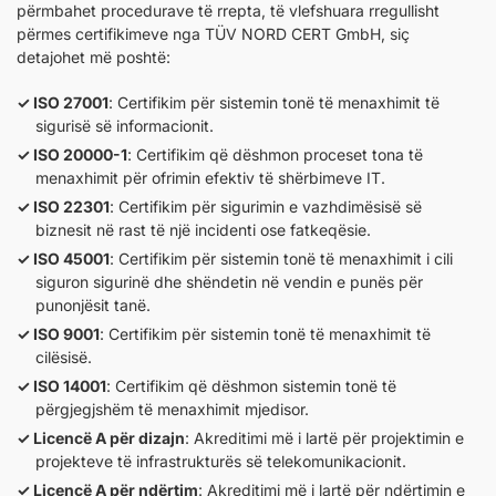
përmbahet procedurave të rrepta, të vlefshuara rregullisht
përmes certifikimeve nga TÜV NORD CERT GmbH, siç
detajohet më poshtë:
ISO 27001
: Certifikim për sistemin tonë të menaxhimit të
sigurisë së informacionit.
ISO 20000-1
: Certifikim që dëshmon proceset tona të
menaxhimit për ofrimin efektiv të shërbimeve IT.
ISO 22301
: Certifikim për sigurimin e vazhdimësisë së
biznesit në rast të një incidenti ose fatkeqësie.
ISO 45001
: Certifikim për sistemin tonë të menaxhimit i cili
siguron sigurinë dhe shëndetin në vendin e punës për
punonjësit tanë.
ISO 9001
: Certifikim për sistemin tonë të menaxhimit të
cilësisë.
ISO 14001
: Certifikim që dëshmon sistemin tonë të
përgjegjshëm të menaxhimit mjedisor.
Licencë A për dizajn
: Akreditimi më i lartë për projektimin e
projekteve të infrastrukturës së telekomunikacionit.
Licencë A për ndërtim
: Akreditimi më i lartë për ndërtimin e