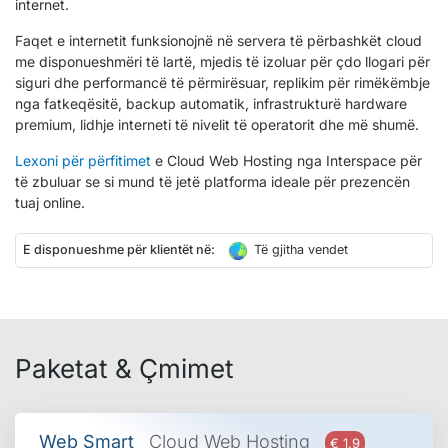
internet.
Faqet e internetit funksionojnë në servera të përbashkët cloud
me disponueshmëri të lartë, mjedis të izoluar për çdo llogari për
siguri dhe performancë të përmirësuar, replikim për rimëkëmbje
nga fatkeqësitë, backup automatik, infrastrukturë hardware
premium, lidhje interneti të nivelit të operatorit dhe më shumë.
Lexoni për përfitimet
e Cloud Web Hosting nga Interspace për
të zbuluar se si mund të jetë platforma ideale për prezencën
tuaj online.
E disponueshme për klientët në:
Të gjitha vendet
Paketat & Çmimet
Web Smart
Cloud Web Hosting
€ 1.9