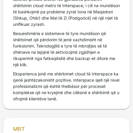
shërbimin cloud metro të Interspace, i cili na mundëson
të bashkojmë pa probleme zyrat tona në Maqedoni
(Shkup, Ohër) dhe Mal të Zi (Podgoricë) në një rrjet të
unifikuar zyrash.
Besueshmëria e sistemeve të tyre mundëson që
shërbimet që përdorim të jenë vazhdimisht në
funksionim. Teknologjitë e tyre të mbrojtjes së të
dhënave na lejojnë të aktivizojmë zgjidhjen e
rikuperimit nga fatkeqësitë dhe backup-et ditore me
një klik.
Eksperienca jonë me shërbimet cloud të Interspace ka
qenë jashtëzakonisht pozitive. Interspace sjell një nivel
profesionalizmi që është thelbësor për proceset
komplekse që ne kryejmë dhe cilësinë e shërbimit që u
ofrojmë klientëve tanë.
MRT