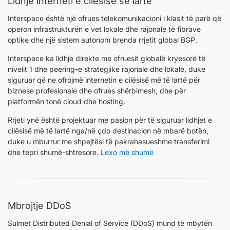
Lidhje interneti e cilësisë së lartë
Interspace është një ofrues telekomunikacioni i klasit të parë që
operon infrastrukturën e vet lokale dhe rajonale të fibrave
optike dhe një sistem autonom brenda rrjetit global BGP.
Interspace ka lidhje direkte me ofruesit globalë kryesorë të
nivelit 1 dhe peering-e strategjike rajonale dhe lokale, duke
siguruar që ne ofrojmë internetin e cilësisë më të lartë për
biznese profesionale dhe ofrues shërbimesh, dhe për
platformën tonë cloud dhe hosting.
Rrjeti ynë është projektuar me pasion për të siguruar lidhjet e
cilësisë më të lartë nga/në çdo destinacion në mbarë botën,
duke u mburrur me shpejtësi të pakrahasueshme transferimi
dhe tepri shumë-shtresore.
Lexo më shumë
Mbrojtje DDoS
Sulmet Distributed Denial of Service (DDoS) mund të mbytën