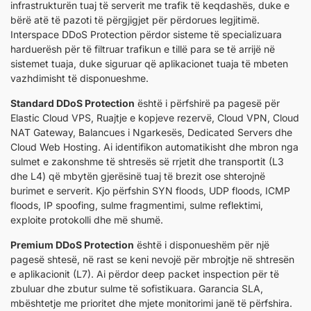
infrastrukturën tuaj të serverit me trafik të keqdashës, duke e
bërë atë të pazoti të përgjigjet për përdorues legjitimë.
Interspace DDoS Protection përdor sisteme të specializuara
harduerësh për të filtruar trafikun e tillë para se të arrijë në
sistemet tuaja, duke siguruar që aplikacionet tuaja të mbeten
vazhdimisht të disponueshme.
Standard DDoS Protection
është i përfshirë pa pagesë për
Elastic Cloud VPS, Ruajtje e kopjeve rezervë, Cloud VPN, Cloud
NАТ Gateway, Balancues i Ngarkesës, Dedicated Servers dhe
Cloud Web Hosting. Ai identifikon automatikisht dhe mbron nga
sulmet e zakonshme të shtresës së rrjetit dhe transportit (L3
dhe L4) që mbytën gjerësinë tuaj të brezit ose shterojnë
burimet e serverit. Kjo përfshin SYN floods, UDP floods, ICMP
floods, IP spoofing, sulme fragmentimi, sulme reflektimi,
exploite protokolli dhe më shumë.
Premium DDoS Protection
është i disponueshëm për një
pagesë shtesë, në rast se keni nevojë për mbrojtje në shtresën
e aplikacionit (L7). Ai përdor deep packet inspection për të
zbuluar dhe zbutur sulme të sofistikuara. Garancia SLA,
mbështetje me prioritet dhe mjete monitorimi janë të përfshira.