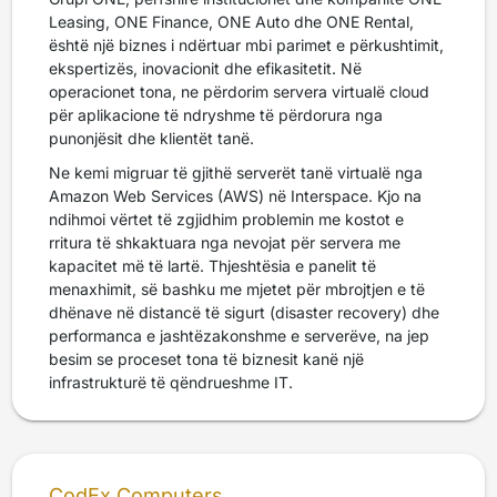
Leasing, ONE Finance, ONE Auto dhe ONE Rental,
është një biznes i ndërtuar mbi parimet e përkushtimit,
ekspertizës, inovacionit dhe efikasitetit. Në
operacionet tona, ne përdorim servera virtualë cloud
për aplikacione të ndryshme të përdorura nga
punonjësit dhe klientët tanë.
Ne kemi migruar të gjithë serverët tanë virtualë nga
Amazon Web Services (AWS) në Interspace. Kjo na
ndihmoi vërtet të zgjidhim problemin me kostot e
rritura të shkaktuara nga nevojat për servera me
kapacitet më të lartë. Thjeshtësia e panelit të
menaxhimit, së bashku me mjetet për mbrojtjen e të
dhënave në distancë të sigurt (disaster recovery) dhe
performanca e jashtëzakonshme e serverëve, na jep
besim se proceset tona të biznesit kanë një
infrastrukturë të qëndrueshme IT.
CodEx Computers