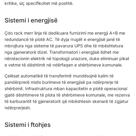
kritike, siç specifikohet më poshtë.
Sistemi i energjisë
Çdo rack merr linja të dedikuara furnizimi me energji A+B me
redundancë të plotë AC. Të dyja rrugët e energjisë janë të
mbrojtura nga sisteme të pavarura UPS dhe të mbështetura
nga gjeneratorë dizel. Transformatori i energjisë lidhet me
nënstacionin elektrik në topologji unazore, duke eliminuar pikat
e vetme të dështimit në ndërfaqen e shërbimeve komunale.
Çelësat automatikë të transferimit mundësojnë kalim të
pandërprerë midis burimeve të energjisë pa ndërprerje të
shërbimit. Infrastruktura mban kapacitetin e plotë operacional
gjatë dështimeve të plota të shërbimeve komunale, me rezerva
të karburantit të gjeneratorit që mbështesin skenarë të zgjatur
ndërprerjesh.
Sistemi i ftohjes