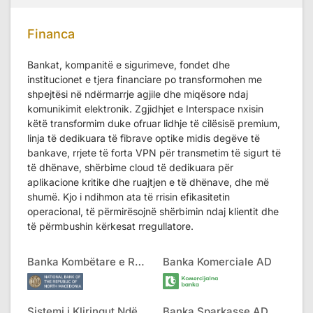
Financa
Bankat, kompanitë e sigurimeve, fondet dhe
institucionet e tjera financiare po transformohen me
shpejtësi në ndërmarrje agjile dhe miqësore ndaj
komunikimit elektronik. Zgjidhjet e Interspace nxisin
këtë transformim duke ofruar lidhje të cilësisë premium,
linja të dedikuara të fibrave optike midis degëve të
bankave, rrjete të forta VPN për transmetim të sigurt të
të dhënave, shërbime cloud të dedikuara për
aplikacione kritike dhe ruajtjen e të dhënave, dhe më
shumë. Kjo i ndihmon ata të rrisin efikasitetin
operacional, të përmirësojnë shërbimin ndaj klientit dhe
të përmbushin kërkesat rregullatore.
Banka Kombëtare e RMV
Banka Komerciale AD
Sistemi i Kliringut Ndërbankar AD
Banka Sparkasse AD