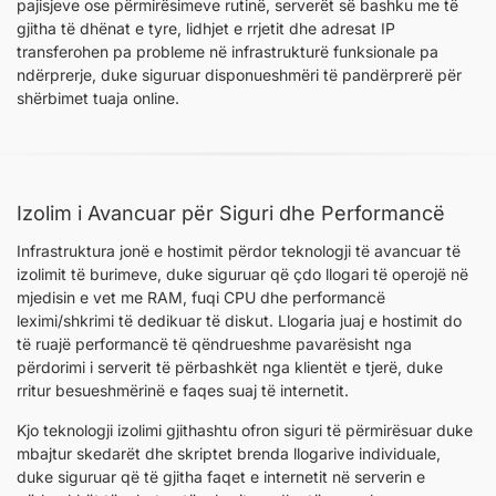
pajisjeve ose përmirësimeve rutinë, serverët së bashku me të
gjitha të dhënat e tyre, lidhjet e rrjetit dhe adresat IP
transferohen pa probleme në infrastrukturë funksionale pa
ndërprerje, duke siguruar disponueshmëri të pandërprerë për
shërbimet tuaja online.
Izolim i Avancuar për Siguri dhe Performancë
Infrastruktura jonë e hostimit përdor teknologji të avancuar të
izolimit të burimeve, duke siguruar që çdo llogari të operojë në
mjedisin e vet me RAM, fuqi CPU dhe performancë
leximi/shkrimi të dedikuar të diskut. Llogaria juaj e hostimit do
të ruajë performancë të qëndrueshme pavarësisht nga
përdorimi i serverit të përbashkët nga klientët e tjerë, duke
rritur besueshmërinë e faqes suaj të internetit.
Kjo teknologji izolimi gjithashtu ofron siguri të përmirësuar duke
mbajtur skedarët dhe skriptet brenda llogarive individuale,
duke siguruar që të gjitha faqet e internetit në serverin e