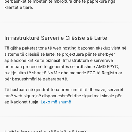
përbashkët të mbeten të mbrojtura dhe të paprekura nga
klientët e tjerë.
Infrastrukturë Serveri e Cilësisë së Lartë
Të gjitha paketat tona të web hosting bazohen ekskluzivisht në
sisteme të cilësisë së lartë, të projektuara për të shërbyer
aplikacione kritike të biznesit. Infrastruktura e serverëve
përmban procesorë të gjeneratës së ardhshme AMD EPYC,
ruajtje ultra të shpejtë NVMe dhe memorie ECC të Regjistruar
për besueshmëri të pabarabartë.
Të hostuara në qendrat tona premium të të dhënave, serverët
tanë web sigurojnë disponueshmëri dhe siguri maksimale për
aplikacionet tuaja.
Lexo më shumë