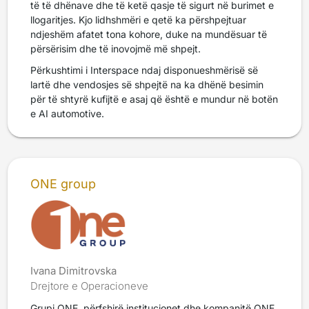
të të dhënave dhe të ketë qasje të sigurt në burimet e
llogaritjes. Kjo lidhshmëri e qetë ka përshpejtuar
ndjeshëm afatet tona kohore, duke na mundësuar të
përsërisim dhe të inovojmë më shpejt.
Përkushtimi i Interspace ndaj disponueshmërisë së
lartë dhe vendosjes së shpejtë na ka dhënë besimin
për të shtyrë kufijtë e asaj që është e mundur në botën
e AI automotive.
ONE group
Ivana Dimitrovska
Drejtore e Operacioneve
Grupi ONE, përfshirë institucionet dhe kompanitë ONE