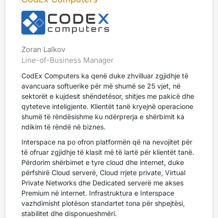
Zoran Lalkov
Line-of-Business Manager
CodEx Computers ka qenë duke zhvilluar zgjidhje të
avancuara softuerike për më shumë se 25 vjet, në
sektorët e kujdesit shëndetësor, shitjes me pakicë dhe
qyteteve inteligjente. Klientët tanë kryejnë operacione
shumë të rëndësishme ku ndërprerja e shërbimit ka
ndikim të rëndë në biznes.
Interspace na po ofron platformën që na nevojitet për
të ofruar zgjidhje të klasit më të lartë për klientët tanë.
Përdorim shërbimet e tyre cloud dhe internet, duke
përfshirë Cloud serverë, Cloud rrjete private, Virtual
Private Networks dhe Dedicated serverë me akses
Premium në internet. Infrastruktura e Interspace
vazhdimisht plotëson standartet tona për shpejtësi,
stabilitet dhe disponueshmëri.